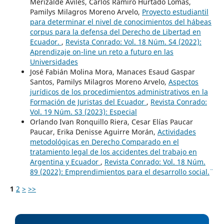
Merizalde Avilés, Carlos Ramiro Hurtado Lomas,
Pamilys Milagros Moreno Arvelo,
Proyecto estudiantil
para determinar el nivel de conocimientos del hábeas
corpus para la defensa del Derecho de Libertad en
Ecuador.
,
Revista Conrado: Vol. 18 Núm. S4 (2022):
Aprendizaje on-line un reto a futuro en las
Universidades
José Fabián Molina Mora, Manaces Esaud Gaspar
Santos, Pamilys Milagros Moreno Arvelo,
Aspectos
jurídicos de los procedimientos administrativos en la
Formación de Juristas del Ecuador
,
Revista Conrado:
Vol. 19 Núm. S3 (2023): Especial
Orlando Ivan Ronquillo Riera, Cesar Elías Paucar
Paucar, Erika Denisse Aguirre Morán,
Actividades
metodológicas en Derecho Comparado en el
tratamiento legal de los accidentes del trabajo en
Argentina y Ecuador
,
Revista Conrado: Vol. 18 Núm.
89 (2022): ¨Emprendimientos para el desarrollo social.¨
1
2
>
>>