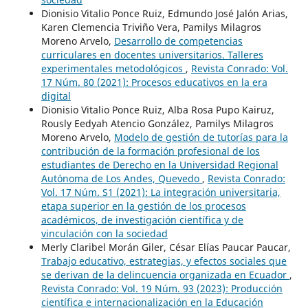
Dionisio Vitalio Ponce Ruiz, Edmundo José Jalón Arias,
Karen Clemencia Triviño Vera, Pamilys Milagros
Moreno Arvelo,
Desarrollo de competencias
curriculares en docentes universitarios. Talleres
experimentales metodológicos
,
Revista Conrado: Vol.
17 Núm. 80 (2021): Procesos educativos en la era
digital
Dionisio Vitalio Ponce Ruiz, Alba Rosa Pupo Kairuz,
Rously Eedyah Atencio González, Pamilys Milagros
Moreno Arvelo,
Modelo de gestión de tutorías para la
contribución de la formación profesional de los
estudiantes de Derecho en la Universidad Regional
Autónoma de Los Andes, Quevedo
,
Revista Conrado:
Vol. 17 Núm. S1 (2021): La integración universitaria,
etapa superior en la gestión de los procesos
académicos, de investigación científica y de
vinculación con la sociedad
Merly Claribel Morán Giler, César Elías Paucar Paucar,
Trabajo educativo, estrategias, y efectos sociales que
se derivan de la delincuencia organizada en Ecuador
,
Revista Conrado: Vol. 19 Núm. 93 (2023): Producción
científica e internacionalización en la Educación