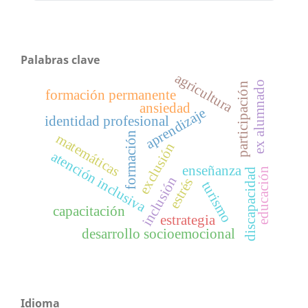
Palabras clave
agricultura
ex alumnado
participación
formación permanente
ansiedad
aprendizaje
identidad profesional
formación
matemáticas
exclusión
atención inclusiva
enseñanza
educación
discapacidad
inclusión
estrés
turismo
capacitación
estrategia
desarrollo socioemocional
Idioma