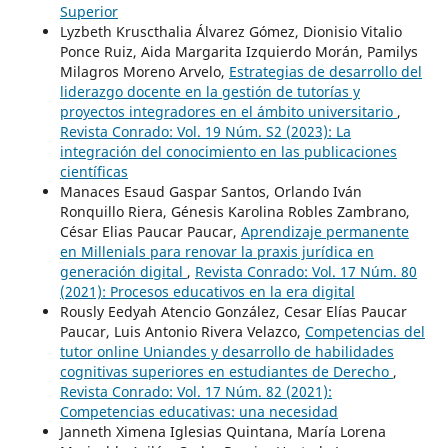
Superior
Lyzbeth Kruscthalia Álvarez Gómez, Dionisio Vitalio
Ponce Ruiz, Aida Margarita Izquierdo Morán, Pamilys
Milagros Moreno Arvelo,
Estrategias de desarrollo del
liderazgo docente en la gestión de tutorías y
proyectos integradores en el ámbito universitario
,
Revista Conrado: Vol. 19 Núm. S2 (2023): La
integración del conocimiento en las publicaciones
científicas
Manaces Esaud Gaspar Santos, Orlando Iván
Ronquillo Riera, Génesis Karolina Robles Zambrano,
César Elias Paucar Paucar,
Aprendizaje permanente
en Millenials para renovar la praxis jurídica en
generación digital
,
Revista Conrado: Vol. 17 Núm. 80
(2021): Procesos educativos en la era digital
Rously Eedyah Atencio González, Cesar Elías Paucar
Paucar, Luis Antonio Rivera Velazco,
Competencias del
tutor online Uniandes y desarrollo de habilidades
cognitivas superiores en estudiantes de Derecho
,
Revista Conrado: Vol. 17 Núm. 82 (2021):
Competencias educativas: una necesidad
Janneth Ximena Iglesias Quintana, María Lorena