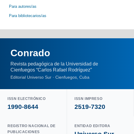
Para autores/as
Para bibliotecarios/as
Conrado
Revista pedagógica de la Universidad de
Cienfuegos “Carlos Rafael Rodríguez”
Editorial Universo Sur · Cienfuegos, Cuba
ISSN ELECTRÓNICO
ISSN IMPRESO
1990-8644
2519-7320
REGISTRO NACIONAL DE
ENTIDAD EDITORA
PUBLICACIONES
Universo Sur