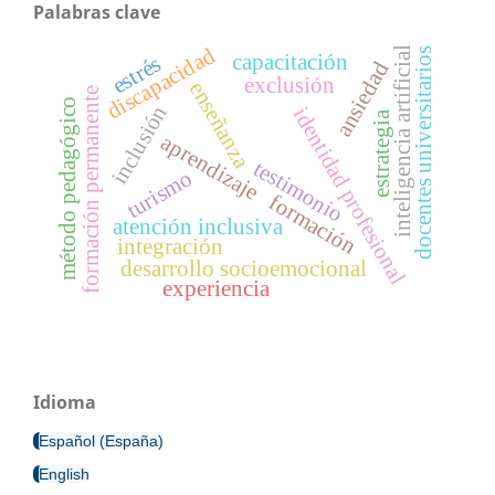
Palabras clave
discapacidad
inteligencia artificial
docentes universitarios
capacitación
estrés
ansiedad
exclusión
enseñanza
formación permanente
método pedagógico
inclusión
identidad profesional
estrategia
aprendizaje
testimonio
turismo
formación
atención inclusiva
integración
desarrollo socioemocional
experiencia
Idioma
Español (España)
English