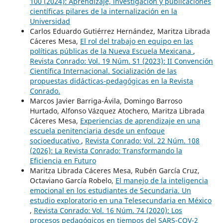
100 (2024): Aprendizaje, investigación y publicaciones
científicas pilares de la internalización en la
Universidad
Carlos Eduardo Gutiérrez Hernández, Maritza Librada
Cáceres Mesa,
El rol del trabajo en equipo en las
políticas públicas de la Nueva Escuela Mexicana
,
Revista Conrado: Vol. 19 Núm. S1 (2023): II Convención
Científica Internacional. Socialización de las
propuestas didácticas-pedagógicas en la Revista
Conrado.
Marcos Javier Barriga-Ávila, Domingo Barroso
Hurtado, Alfonso Vázquez Atochero, Maritza Librada
Cáceres Mesa,
Experiencias de aprendizaje en una
escuela penitenciaria desde un enfoque
socioeducativo
,
Revista Conrado: Vol. 22 Núm. 108
(2026): La Revista Conrado: Transformando la
Eficiencia en Futuro
Maritza Librada Cáceres Mesa, Rubén García Cruz,
Octaviano García Robelo,
El manejo de la inteligencia
emocional en los estudiantes de Secundaria. Un
estudio exploratorio en una Telesecundaria en México
,
Revista Conrado: Vol. 16 Núm. 74 (2020): Los
procesos pedagógicos en tiempos del SARS-COV-2