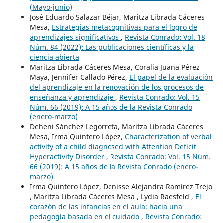
(Mayo-junio)
José Eduardo Salazar Béjar, Maritza Librada Cáceres
Mesa,
Estrategias metacognitivas para el logro de
aprendizajes significativos
,
Revista Conrado: Vol. 18
Núm. 84 (2022): Las publicaciones científicas y la
ciencia abierta
Maritza Librada Cáceres Mesa, Coralia Juana Pérez
Maya, Jennifer Callado Pérez,
El papel de la evaluación
del aprendizaje en la renovación de los procesos de
enseñanza y aprendizaje
,
Revista Conrado: Vol. 15
Núm. 66 (2019): A 15 años de la Revista Conrado
(enero-marzo)
Deheni Sánchez Legorreta, Maritza Librada Cáceres
Mesa, Irma Quintero López,
Characterization of verbal
activity of a child diagnosed with Attention Deficit
Hyperactivity Disorder
,
Revista Conrado: Vol. 15 Núm.
66 (2019): A 15 años de la Revista Conrado (enero-
marzo)
Irma Quintero López, Denisse Alejandra Ramírez Trejo
, Maritza Librada Cáceres Mesa , Lydia Raesfeld ,
El
corazón de las infancias en el aula: hacia una
pedagogía basada en el cuidado
,
Revista Conrado: