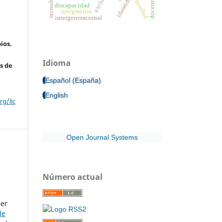
exclusión
ansiedad
discapacidad
integración
intergeneracional
ios.
Idioma
s de
Español (España)
English
g/lic
Open Journal Systems
Número actual
ier
de