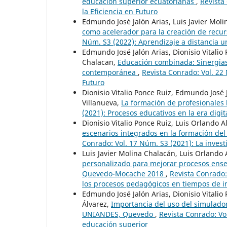
educación superior ecuatorianas
,
Revista
la Eficiencia en Futuro
Edmundo José Jalón Arias, Luis Javier Mol
como acelerador para la creación de recur
Núm. S3 (2022): Aprendizaje a distancia un
Edmundo José Jalón Arias, Dionisio Vitalio
Chalacan,
Educación combinada: Sinergias 
contemporánea
,
Revista Conrado: Vol. 22
Futuro
Dionisio Vitalio Ponce Ruiz, Edmundo José
Villanueva,
La formación de profesionales
(2021): Procesos educativos en la era digit
Dionisio Vitalio Ponce Ruiz, Luis Orlando
escenarios integrados en la formación del
Conrado: Vol. 17 Núm. S3 (2021): La invest
Luis Javier Molina Chalacán, Luis Orlando
personalizado para mejorar procesos enseñ
Quevedo-Mocache 2018
,
Revista Conrado:
los procesos pedagógicos en tiempos de 
Edmundo José Jalón Arias, Dionisio Vitalio
Álvarez,
Importancia del uso del simulado
UNIANDES, Quevedo
,
Revista Conrado: Vol
educación superior