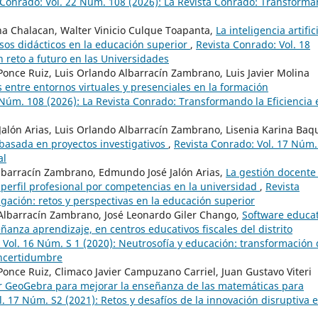
 Conrado: Vol. 22 Núm. 108 (2026): La Revista Conrado: Transform
ina Chalacan, Walter Vinicio Culque Toapanta,
La inteligencia artific
sos didácticos en la educación superior
,
Revista Conrado: Vol. 18
 reto a futuro en las Universidades
 Ponce Ruiz, Luis Orlando Albarracín Zambrano, Luis Javier Molina
entre entornos virtuales y presenciales en la formación
 Núm. 108 (2026): La Revista Conrado: Transformando la Eficiencia 
 Jalón Arias, Luis Orlando Albarracín Zambrano, Lisenia Karina Baq
 basada en proyectos investigativos
,
Revista Conrado: Vol. 17 Núm.
al
 Albarracín Zambrano, Edmundo José Jalón Arias,
La gestión docente
 perfil profesional por competencias en la universidad
,
Revista
igación: retos y perspectivas en la educación superior
 Albarracín Zambrano, José Leonardo Giler Chango,
Software educat
anza aprendizaje, en centros educativos fiscales del distrito
 Vol. 16 Núm. S 1 (2020): Neutrosofía y educación: transformación
incertidumbre
 Ponce Ruiz, Climaco Javier Campuzano Carriel, Juan Gustavo Viteri
r GeoGebra para mejorar la enseñanza de las matemáticas para
. 17 Núm. S2 (2021): Retos y desafíos de la innovación disruptiva e