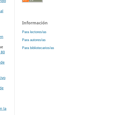
ando
ial
Información
Para lectores/as
en
Para autores/as
ue
Para bibliotecarios/as
 80
 de
ivo
 de
n la