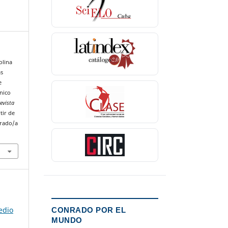
olina
as
e
cnico
evista
tir de
nrado/a
edio
CONRADO POR EL
MUNDO