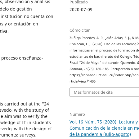
, observación y análisis
Publicado
elo de gestión
2020-07-09
 institución no cuenta con
s y orientación en
Cómo citar
tiva.
Zuñiga Paredes, A. R., Jalón Arias, E. J., & M
Chalacan, L. J. (2020). Uso de las Tecnologí
informáticas en el proceso de formación d
estudiantes de bachillerato del Colegio Té
, proceso enseñanza-
Fiscal “24 de Mayo” del cantón Quevedo.
R
Conrado
,
16
(75), 180–185. Recuperado a par
https://conrado.ucf.edu.cu/index.php/co
rticle/view/1406
Más formatos de cita
 carried out at the "24
evedo, with the study of
Número
he aim was to verify the
Vol. 16 Núm. 75 (2020): Lectura y
owledge of IT in students
Comunicación de la ciencia en m
evedo, with the design of
de la pandemia (Julio-agosto)
truments: surveys,