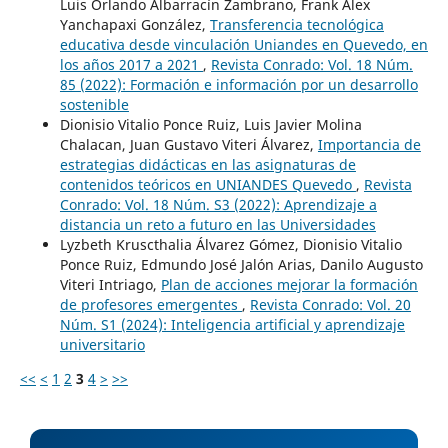
Luis Orlando Albarracín Zambrano, Frank Alex
Yanchapaxi González,
Transferencia tecnológica
educativa desde vinculación Uniandes en Quevedo, en
los años 2017 a 2021
,
Revista Conrado: Vol. 18 Núm.
85 (2022): Formación e información por un desarrollo
sostenible
Dionisio Vitalio Ponce Ruiz, Luis Javier Molina
Chalacan, Juan Gustavo Viteri Álvarez,
Importancia de
estrategias didácticas en las asignaturas de
contenidos teóricos en UNIANDES Quevedo
,
Revista
Conrado: Vol. 18 Núm. S3 (2022): Aprendizaje a
distancia un reto a futuro en las Universidades
Lyzbeth Kruscthalia Álvarez Gómez, Dionisio Vitalio
Ponce Ruiz, Edmundo José Jalón Arias, Danilo Augusto
Viteri Intriago,
Plan de acciones mejorar la formación
de profesores emergentes
,
Revista Conrado: Vol. 20
Núm. S1 (2024): Inteligencia artificial y aprendizaje
universitario
<<
<
1
2
3
4
>
>>