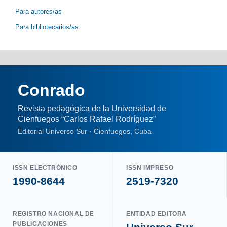
Para autores/as
Para bibliotecarios/as
Conrado
Revista pedagógica de la Universidad de
Cienfuegos “Carlos Rafael Rodríguez”
Editorial Universo Sur · Cienfuegos, Cuba
ISSN ELECTRÓNICO
ISSN IMPRESO
1990-8644
2519-7320
REGISTRO NACIONAL DE
ENTIDAD EDITORA
PUBLICACIONES