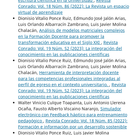
escritura científica en la Universidad
,
Revista
Conrado: Vol. 18 Núm. 86 (2022): La Revista un espacio
virtual de aprendizaje
Dionisio Vitalio Ponce Ruiz, Edmundo José Jalón Arias,
Luis Orlando Albarracín Zambrano, Luis Javier Molina
Chalacán,
Análisis de modelos matriciales complejos
en la Formación Docente para promover la
transformación educativa en el Siglo XXI
,
Revista
Conrado: Vol. 19 Núm. S2 (2023): La integración del
conocimiento en las publicaciones científicas
Dionisio Vitalio Ponce Ruiz, Edmundo José Jalón Arias,
Luis Orlando Albarracín Zambrano, Luis Javier Molina
Chalacán,
Herramienta de interpretación docente
para las competencias profesionales integradas al
perfil de egreso en el contexto universitario.
,
Revista
Conrado: Vol. 19 Núm. S2 (2023): La integración del
conocimiento en las publicaciones científicas
Walter Vinicio Culque Toapanta, Luis Antonio Llerena
Ocaña, Fausto Alberto Viscaino Naranjo,
Simulador
electrónico con Feedback háptico para entrenamiento
pedagógico
,
Revista Conrado: Vol. 18 Núm. 85 (2022):
Formación e información por un desarrollo sostenible
Dionisio Vitalio Ponce Ruiz, Luis Javier Molina