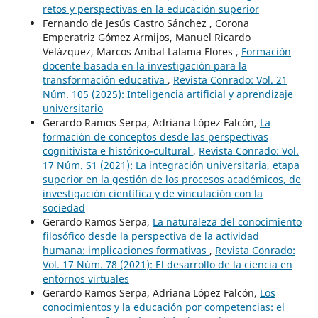
retos y perspectivas en la educación superior
Fernando de Jesús Castro Sánchez , Corona
Emperatriz Gómez Armijos, Manuel Ricardo
Velázquez, Marcos Anibal Lalama Flores ,
Formación
docente basada en la investigación para la
transformación educativa
,
Revista Conrado: Vol. 21
Núm. 105 (2025): Inteligencia artificial y aprendizaje
universitario
Gerardo Ramos Serpa, Adriana López Falcón,
La
formación de conceptos desde las perspectivas
cognitivista e histórico-cultural
,
Revista Conrado: Vol.
17 Núm. S1 (2021): La integración universitaria, etapa
superior en la gestión de los procesos académicos, de
investigación científica y de vinculación con la
sociedad
Gerardo Ramos Serpa,
La naturaleza del conocimiento
filosófico desde la perspectiva de la actividad
humana: implicaciones formativas
,
Revista Conrado:
Vol. 17 Núm. 78 (2021): El desarrollo de la ciencia en
entornos virtuales
Gerardo Ramos Serpa, Adriana López Falcón,
Los
conocimientos y la educación por competencias: el