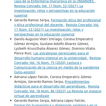
caso de la Enfermería Quirúrgica en la UNIANDES
,
Revista Conrado: Vol. 17 Núm. S3 (2021): La
investigación: retos y perspectivas en la educación
superior
Gerardo Ramos Serpa,
Formación ética del profesional
y ética profesional del docente
,
Revista Conrado: Vol.
17 Núm. S3 (2021): La investigación: retos y
perspectivas en la educación superior
Danilo Augusto Viteri Intriago, Corona Emperatriz
Gómez Armijos, Gustavo Adolfo Álvarez Gómez,
Lyzbeth Kruscthalia Álvarez Gómez, Dionisio Vitalio
Ponce Ruiz,
Las estrategias gerenciales para el
desarrollo humano integral en la universidad
,
Revista
Conrado: Vol. 16 Núm. 75 (2020): Lectura y
Comunicación de la ciencia en medio de la pandemia
(Julio-agosto)
Adriana López Falcón, Corona Emperatriz Gómez
Armijos, Gerardo Ramos Serpa,
Procedimientos
didácticos para el desarrollo del aprendizaje
,
Revista
Conrado: Vol. 18 Núm. 86 (2022): La Revista un espacio
virtual de aprendizaje
Gerardo Ramos Serpa, Adriana López Falcón,
Formación humanística y dimensión axiológica en la