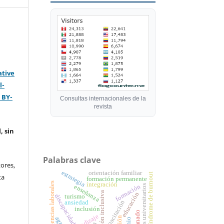
ative
l-
 BY-
Consultas internacionales de la
revista
, sin
Palabras clave
ores,
estrategia
orientación familiar
síndrome de burnout
ta
formación permanente
exigencias laborales
integración
formación
enseñanza
docentes universitarios
atención inclusiva
educación
discapacidad
turismo
capacitación
ansiedad
inclusión
aprendizaje