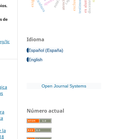
ex alumnado
exclusión
agricultura
testimonio
estrés
ios.
s de
Idioma
g/lic
Español (España)
English
Open Journal Systems
gica
os
Número actual
ra
ta
 la
18