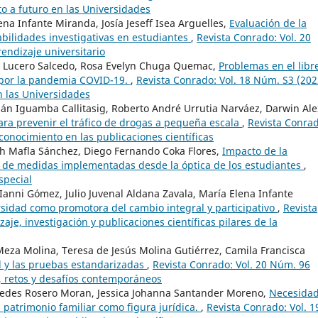
to a futuro en las Universidades
na Infante Miranda, Josía Jeseff Isea Arguelles,
Evaluación de la
habilidades investigativas en estudiantes
,
Revista Conrado: Vol. 20
rendizaje universitario
go Lucero Salcedo, Rosa Evelyn Chuga Quemac,
Problemas en el libr
o por la pandemia COVID-19.
,
Revista Conrado: Vol. 18 Núm. S3 (202
n las Universidades
ián Iguamba Callitasig, Roberto André Urrutia Narváez, Darwin Ale
ara prevenir el tráfico de drogas a pequeña escala
,
Revista Conrad
 conocimiento en las publicaciones científicas
h Mafla Sánchez, Diego Fernando Coka Flores,
Impacto de la
is de medidas implementadas desde la óptica de los estudiantes
,
special
h Ianni Gómez, Julio Juvenal Aldana Zavala, María Elena Infante
rsidad como promotora del cambio integral y participativo
,
Revista
je, investigación y publicaciones científicas pilares de la
eza Molina, Teresa de Jesús Molina Gutiérrez, Camila Francisca
l y las pruebas estandarizadas
,
Revista Conrado: Vol. 20 Núm. 96
r, retos y desafíos contemporáneos
edes Rosero Moran, Jessica Johanna Santander Moreno,
Necesidad
l patrimonio familiar como figura jurídica.
,
Revista Conrado: Vol. 1