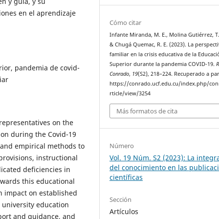
n y guía, y su
iones en el aprendizaje
Cómo citar
Infante Miranda, M. E., Molina Gutiérrez, T. 
& Chugá Quemac, R. E. (2023). La perspect
familiar en la crisis educativa de la Educac
Superior durante la pandemia COVID-19.
R
ior, pandemia de covid-
Conrado
,
19
(S2), 218–224. Recuperado a par
iar
https://conrado.ucf.edu.cu/index.php/co
rticle/view/3254
Más formatos de cita
 representatives on the
ion during the Covid-19
Número
 and empirical methods to
Vol. 19 Núm. S2 (2023): La integr
rovisions, instructional
del conocimiento en las publicac
icated deficiencies in
científicas
owards this educational
an impact on established
Sección
e university education
Artículos
port and guidance, and