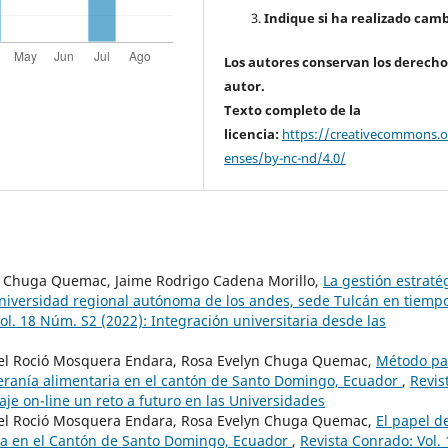
Indique si ha realizado camb
Los autores conservan los derecho
autor.
Texto completo de la
licencia:
https://creativecommons.or
enses/by-nc-nd/4.0/
yn Chuga Quemac, Jaime Rodrigo Cadena Morillo,
La gestión estraté
universidad regional autónoma de los andes, sede Tulcán en tiemp
ol. 18 Núm. S2 (2022): Integración universitaria desde las
 Del Roció Mosquera Endara, Rosa Evelyn Chuga Quemac,
Método pa
beranía alimentaria en el cantón de Santo Domingo, Ecuador
,
Revis
je on-line un reto a futuro en las Universidades
 Del Roció Mosquera Endara, Rosa Evelyn Chuga Quemac,
El papel de
ria en el Cantón de Santo Domingo, Ecuador
,
Revista Conrado: Vol. 