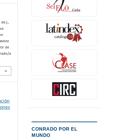
de J.,
iva
ión
evista
tir de
nrado/a
ación
iones
CONRADO POR EL
MUNDO