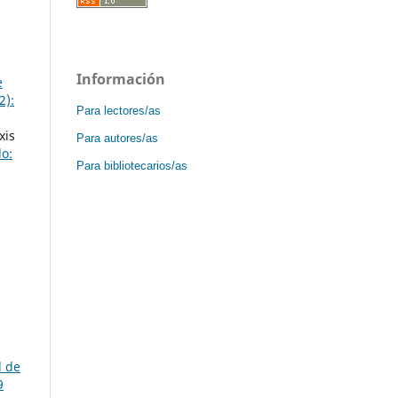
Información
e
2):
Para lectores/as
xis
Para autores/as
o:
Para bibliotecarios/as
 de
9