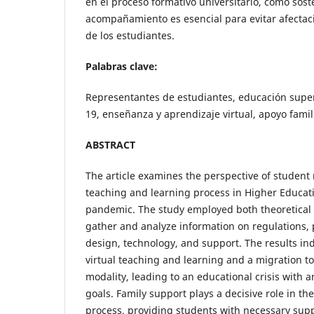
en el proceso formativo universitario, como sosté
acompañamiento es esencial para evitar afectac
de los estudiantes.
Palabras clave:
Representantes de estudiantes, educación super
19, enseñanza y aprendizaje virtual, apoyo famil
ABSTRACT
The article examines the perspective of student
teaching and learning process in Higher Educat
pandemic. The study employed both theoretical
gather and analyze information on regulations, p
design, technology, and support. The results ind
virtual teaching and learning and a migration t
modality, leading to an educational crisis with 
goals. Family support plays a decisive role in th
process, providing students with necessary sup