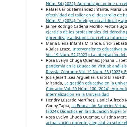
Núm. S4 (2022): Aprendizaje on-line un re
Rafael Carlos Hernández Infante, María Ele
efectividad del taller en el desarrollo de 
Núm. S1 (2024): Inteligencia artificial y ap
Jaime Rodrigo Cadena Morillo, Víctor Hu
ejercicio de los profesionales del derech
Aprendizaje a distancia un reto a futuro e
María Elena Infante Miranda, Erick Sebast
Rúales Erazo,
Intervenciones educativas p
Vol. 19 Núm. S2 (2023): La integración del
Rosa Evelyn Chugá Quemac, Johana Lisbet
pandemia en la Educación Virtual: anális
Revista Conrado: Vol. 19 Núm. S3 (2023): E
Josía Jeseff Isea Arguelles, Carol Elizabet
Miranda,
La gestión educativa en la unive
Conrado: Vol. 20 Núm. 100 (2024): Aprendiza
internalización en la Universidad
Hendry Luzardo Martínez, Daniel Alfredo M
Godoy Tapia,
La Educación Superior Virtua
(2024): Didáctica en la Educación Superio
Rosa Evelyn Chugá Quemac, Cristina Merc
actualización docente y legislativo sobre e