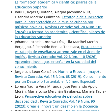
La formación académica y científica: pilares de la
Educación Superior
Raúl L. Rojas Quintana, Alegna Jacomino Ruiz,
Lisandra Moreno Quintana,
Estrategia de superación
para la interpretación de la música cubana por
músicos noveles
,
Revista Conrado: Vol. 20 Núm. 101
(2024): La formación académica y científica: pilares de
la Educación Superior
Johanna Esthela Córdova Díaz, Lila Maribel Morán
Borja, Josué Reinaldo Bonilla Tenesaca,
Busuu como
estrategia de enseñanza-aprendizaje en el área de
inglés
,
Revista Conrado: Vol. 22 Núm. 110 (2026):
Aprender, investigar, enseñar en la sociedad del
conocimiento
Jorge Luis León González,
Número Especial (mayo)
,
Revista Conrado: Vol. 15 Núm. 68 (2019): Conocimiento
por un Desarollo Sustentable (Número Especial)
Lorena Yadira Vera Miranda, José Fernando Apolo
Morán, María Luisa Merchán Gavilánez, Mariela Tapia-
Leon,
Perspectiva educativa de películas sobre
discapacidad
,
Revista Conrado: Vol. 19 Núm. 90
(2023): Crear e innovar: un desafio en la Docencia