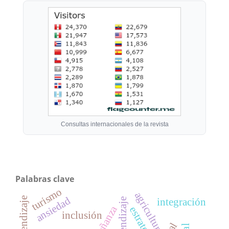
Consultas internacionales de la revista
Palabras clave
turismo
agricultura
ansiedad
aprendizaje
integración
enseñanza
estrategia
inclusión