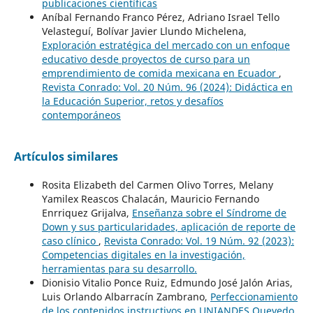
publicaciones científicas
Aníbal Fernando Franco Pérez, Adriano Israel Tello
Velasteguí, Bolívar Javier Llundo Michelena,
Exploración estratégica del mercado con un enfoque
educativo desde proyectos de curso para un
emprendimiento de comida mexicana en Ecuador
,
Revista Conrado: Vol. 20 Núm. 96 (2024): Didáctica en
la Educación Superior, retos y desafíos
contemporáneos
Artículos similares
Rosita Elizabeth del Carmen Olivo Torres, Melany
Yamilex Reascos Chalacán, Mauricio Fernando
Enrriquez Grijalva,
Enseñanza sobre el Síndrome de
Down y sus particularidades, aplicación de reporte de
caso clínico
,
Revista Conrado: Vol. 19 Núm. 92 (2023):
Competencias digitales en la investigación,
herramientas para su desarrollo.
Dionisio Vitalio Ponce Ruiz, Edmundo José Jalón Arias,
Luis Orlando Albarracín Zambrano,
Perfeccionamiento
de los contenidos instructivos en UNIANDES Quevedo