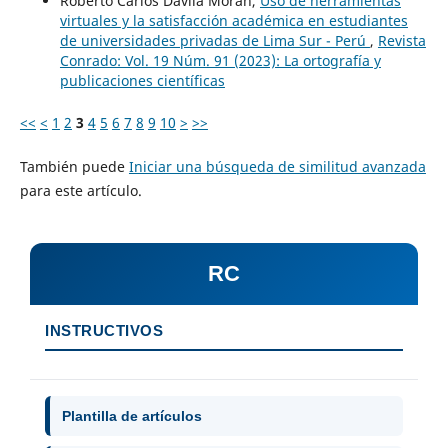
Roberto Carlos Dávila Morán,
Uso de herramientas
virtuales y la satisfacción académica en estudiantes
de universidades privadas de Lima Sur - Perú
,
Revista
Conrado: Vol. 19 Núm. 91 (2023): La ortografía y
publicaciones científicas
<<
<
1
2
3
4
5
6
7
8
9
10
>
>>
También puede
Iniciar una búsqueda de similitud avanzada
para este artículo.
RC
INSTRUCTIVOS
Plantilla de artículos