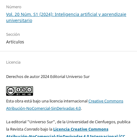
Número
Vol. 20 Núm. S1 (2024): Inteligencia artificial y aprendizaje
universitario
Sección
Artículos
Licencia
Derechos de autor 2024 Editorial Universo Sur
Esta obra está bajo una licencia internacional
Creative Commons
Atribución-NoComercial-SinDerivadas 4.0
.
La editorial "Universo Sur", de la Universidad de Cienfuegos, publica
la Revista
Conrado
bajo la
Licencia Creative Commons
Atribución-NoComercial-SinDerivadas 4.0 Internacional (CC