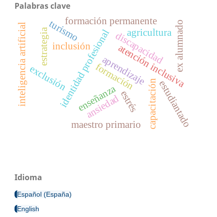
Palabras clave
formación permanente
turismo
ex alumnado
inteligencia artificial
agricultura
estrategia
identidad profesional
discapacidad
inclusión
atención inclusiva
aprendizaje
formación
exclusión
capacitación
estudiantado
enseñanza
estrés
ansiedad
maestro primario
Idioma
Español (España)
English