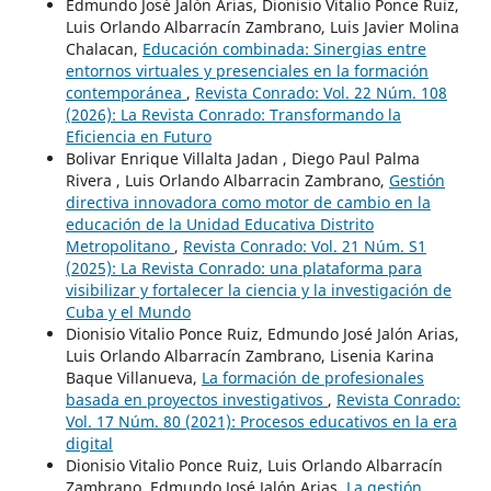
Edmundo José Jalón Arias, Dionisio Vitalio Ponce Ruiz,
Luis Orlando Albarracín Zambrano, Luis Javier Molina
Chalacan,
Educación combinada: Sinergias entre
entornos virtuales y presenciales en la formación
contemporánea
,
Revista Conrado: Vol. 22 Núm. 108
(2026): La Revista Conrado: Transformando la
Eficiencia en Futuro
Bolivar Enrique Villalta Jadan , Diego Paul Palma
Rivera , Luis Orlando Albarracin Zambrano,
Gestión
directiva innovadora como motor de cambio en la
educación de la Unidad Educativa Distrito
Metropolitano
,
Revista Conrado: Vol. 21 Núm. S1
(2025): La Revista Conrado: una plataforma para
visibilizar y fortalecer la ciencia y la investigación de
Cuba y el Mundo
Dionisio Vitalio Ponce Ruiz, Edmundo José Jalón Arias,
Luis Orlando Albarracín Zambrano, Lisenia Karina
Baque Villanueva,
La formación de profesionales
basada en proyectos investigativos
,
Revista Conrado:
Vol. 17 Núm. 80 (2021): Procesos educativos en la era
digital
Dionisio Vitalio Ponce Ruiz, Luis Orlando Albarracín
Zambrano, Edmundo José Jalón Arias,
La gestión