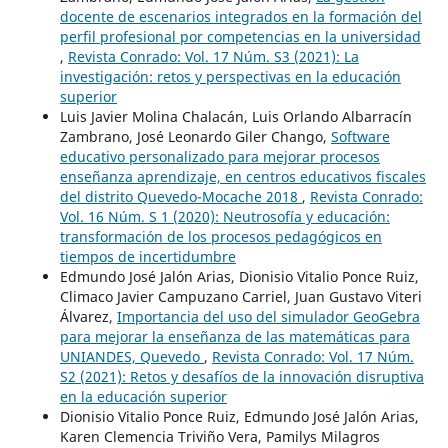
docente de escenarios integrados en la formación del
perfil profesional por competencias en la universidad
,
Revista Conrado: Vol. 17 Núm. S3 (2021): La
investigación: retos y perspectivas en la educación
superior
Luis Javier Molina Chalacán, Luis Orlando Albarracín
Zambrano, José Leonardo Giler Chango,
Software
educativo personalizado para mejorar procesos
enseñanza aprendizaje, en centros educativos fiscales
del distrito Quevedo-Mocache 2018
,
Revista Conrado:
Vol. 16 Núm. S 1 (2020): Neutrosofía y educación:
transformación de los procesos pedagógicos en
tiempos de incertidumbre
Edmundo José Jalón Arias, Dionisio Vitalio Ponce Ruiz,
Climaco Javier Campuzano Carriel, Juan Gustavo Viteri
Álvarez,
Importancia del uso del simulador GeoGebra
para mejorar la enseñanza de las matemáticas para
UNIANDES, Quevedo
,
Revista Conrado: Vol. 17 Núm.
S2 (2021): Retos y desafíos de la innovación disruptiva
en la educación superior
Dionisio Vitalio Ponce Ruiz, Edmundo José Jalón Arias,
Karen Clemencia Triviño Vera, Pamilys Milagros