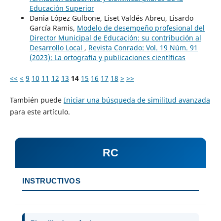
Educación Superior
Dania López Gulbone, Liset Valdés Abreu, Lisardo
García Ramis,
Modelo de desempeño profesional del
Director Municipal de Educación: su contribución al
Desarrollo Local
,
Revista Conrado: Vol. 19 Núm. 91
(2023): La ortografía y publicaciones científicas
<<
<
9
10
11
12
13
14
15
16
17
18
>
>>
También puede
Iniciar una búsqueda de similitud avanzada
para este artículo.
RC
INSTRUCTIVOS