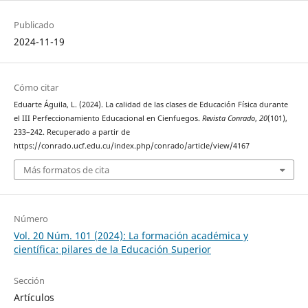
Publicado
2024-11-19
Cómo citar
Eduarte Águila, L. (2024). La calidad de las clases de Educación Física durante
el III Perfeccionamiento Educacional en Cienfuegos.
Revista Conrado
,
20
(101),
233–242. Recuperado a partir de
https://conrado.ucf.edu.cu/index.php/conrado/article/view/4167
Más formatos de cita
Número
Vol. 20 Núm. 101 (2024): La formación académica y
científica: pilares de la Educación Superior
Sección
Artículos