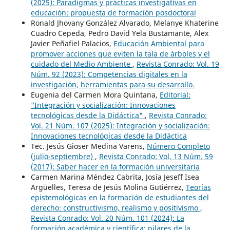
(2025): Paradigmas y prácticas investigativas en
educación: propuesta de formación posdoctoral
Ronald Jhovany González Alvarado, Melanye Khaterine
Cuadro Cepeda, Pedro David Yela Bustamante, Alex
Javier Peñafiel Palacios,
Educación Ambiental para
promover acciones que eviten la tala de árboles y el
cuidado del Medio Ambiente
,
Revista Conrado: Vol. 19
Núm. 92 (2023): Competencias digitales en la
investigación, herramientas para su desarrollo.
Eugenia del Carmen Mora Quintana,
Editorial:
"Integración y socialización: Innovaciones
tecnológicas desde la Didáctica"
,
Revista Conrado:
Vol. 21 Núm. 107 (2025): Integración y socialización:
Innovaciones tecnológicas desde la Didáctica
Tec. Jesús Gioser Medina Varens,
Número Completo
(julio-septiembre)
,
Revista Conrado: Vol. 13 Núm. 59
(2017): Saber hacer en la formación universitaria
Carmen Marina Méndez Cabrita, Josía Jeseff Isea
Argüelles, Teresa de Jesús Molina Gutiérrez,
Teorías
epistemológicas en la formación de estudiantes del
derecho: constructivismo, realismo y positivismo
,
Revista Conrado: Vol. 20 Núm. 101 (2024): La
formación académica y científica: pilares de la