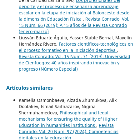
de la Caridad Lanza Bravo,
Los profesionales del
deporte y el proceso de enseñanza aprendizaje
escolar en la etapa de iniciación al Baloncesto desde
la dimensión Educación Física
,
Revista Conrado: Vol.
15 Núm. 66 (2019): A 15 años de la Revista Conrado
(enero-marzo)
Liusván Eduarte Águila, Yasser Stable Bernal, Mayelín
Hernández Rivero,
Factores científicos-tecnológicos en
el proceso formativo en la iniciación deportiva
,
Revista Conrado: Vol. 15 Núm. 71 (2019): Universidad
de Cienfuegos: 40 años inspirando innovación y
progreso (Número Especial)
Artículos similares
Kamelia Osmonbaeva, Aizada Zhumukova, Alik
Dootaliev, Ismail Saifnazarov, Nigina
Shermuhamedova,
Philosophical and legal
mechanisms for ensuring the quality of Higher
Education in humanities institutions
,
Revista
Conrado: Vol. 20 Núm. 97 (2024): Competencias
digitales en la educación