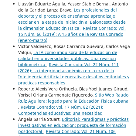
Liusván Eduarte Águila, Yasser Stable Bernal, Antonio
de la Caridad Lanza Bravo,
Los profesionales del
deporte y el proceso de enseñanza aprendizaje
escolar en la etapa de iniciación al Baloncesto desde
la dimensión Educación Física
,
Revista Conrado: Vol.
15 Núm. 66 (2019): A 15 años de la Revista Conrado
(enero-marzo)
Victor Valdiviezo, Rosas Carranza Guevara, Carlos Vega
Valqui,
La IA como impulsora de la educación de
calidad en universidades públicas. Una revisión
bibliométrica
,
Revista Conrado: Vol. 22 Núm. 111
(2026): La integridad académica en la era de la
Inteligencia Artificial generativa: desafíos editoriales y
prácticas responsables
Roberto Alexis Vera Orihuela, Blas Yoel Juanes Giraud,
Yorisel Oriana Carmenate Figueredo,
Sitio Web Raudol
Ruíz Aguilera: legado para la Educación Física cubana
,
Revista Conrado: Vol. 17 Núm. 82 (2021):
Competencias educativas: una necesidad
Ángela Sarria Stuart,
Editorial: Paradigmas y prácticas
investigativas en educación: propuesta de formación
posdoctoral
,
Revista Conrado: Vol. 21 Núm. 106