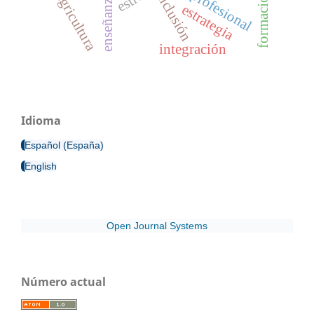
inclusión
agricultura
enseñanza
estrategia
integración
Idioma
Español (España)
English
Open Journal Systems
Número actual