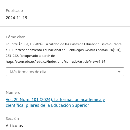
Publicado
2024-11-19
Cómo citar
Eduarte Águila, L. (2024). La calidad de las clases de Educación Física durante
el III Perfeccionamiento Educacional en Cienfuegos.
Revista Conrado
,
20
(101),
233–242. Recuperado a partir de
https://conrado.ucf.edu.cu/index.php/conrado/article/view/4167
Más formatos de cita
Número
Vol. 20 Núm. 101 (2024): La formación académica y
científica: pilares de la Educación Superior
Sección
Artículos