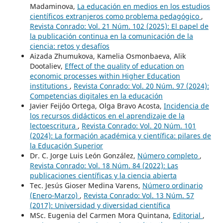
Madaminova,
La educación en medios en los estudios
científicos extranjeros como problema pedagógico
,
Revista Conrado: Vol. 21 Núm. 102 (2025): El papel de
la publicación continua en la comunicación de la
ciencia: retos y desafíos
Aizada Zhumukova, Kamelia Osmonbaeva, Alik
Dootaliev,
Effect of the quality of education on
economic processes within Higher Education
institutions
,
Revista Conrado: Vol. 20 Núm. 97 (2024):
Competencias digitales en la educación
Javier Feijóo Ortega, Olga Bravo Acosta,
Incidencia de
los recursos didácticos en el aprendizaje de la
lectoescritura
,
Revista Conrado: Vol. 20 Núm. 101
(2024): La formación académica y científica: pilares de
la Educación Superior
Dr. C. Jorge Luis León González,
Número completo
,
Revista Conrado: Vol. 18 Núm. 84 (2022): Las
publicaciones científicas y la ciencia abierta
Tec. Jesús Gioser Medina Varens,
Número ordinario
(Enero-Marzo)
,
Revista Conrado: Vol. 13 Núm. 57
(2017): Universidad y diversidad científica
MSc. Eugenia del Carmen Mora Quintana,
Editorial
,