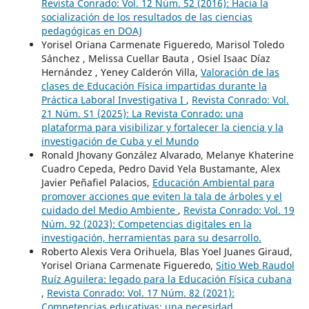
Revista Conrado: Vol. 12 Núm. 52 (2016): Hacia la
socialización de los resultados de las ciencias
pedagógicas en DOAJ
Yorisel Oriana Carmenate Figueredo, Marisol Toledo
Sánchez , Melissa Cuellar Bauta , Osiel Isaac Díaz
Hernández , Yeney Calderón Villa,
Valoración de las
clases de Educación Física impartidas durante la
Práctica Laboral Investigativa I
,
Revista Conrado: Vol.
21 Núm. S1 (2025): La Revista Conrado: una
plataforma para visibilizar y fortalecer la ciencia y la
investigación de Cuba y el Mundo
Ronald Jhovany González Alvarado, Melanye Khaterine
Cuadro Cepeda, Pedro David Yela Bustamante, Alex
Javier Peñafiel Palacios,
Educación Ambiental para
promover acciones que eviten la tala de árboles y el
cuidado del Medio Ambiente
,
Revista Conrado: Vol. 19
Núm. 92 (2023): Competencias digitales en la
investigación, herramientas para su desarrollo.
Roberto Alexis Vera Orihuela, Blas Yoel Juanes Giraud,
Yorisel Oriana Carmenate Figueredo,
Sitio Web Raudol
Ruíz Aguilera: legado para la Educación Física cubana
,
Revista Conrado: Vol. 17 Núm. 82 (2021):
Competencias educativas: una necesidad