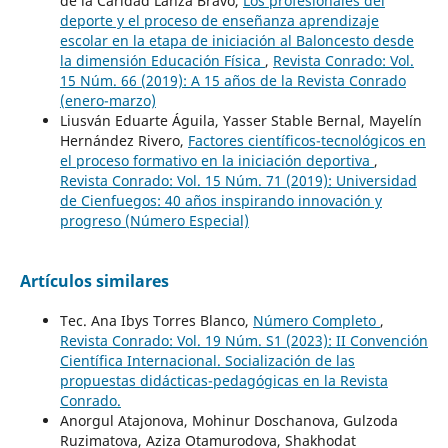
de la Caridad Lanza Bravo,
Los profesionales del
deporte y el proceso de enseñanza aprendizaje
escolar en la etapa de iniciación al Baloncesto desde
la dimensión Educación Física
,
Revista Conrado: Vol.
15 Núm. 66 (2019): A 15 años de la Revista Conrado
(enero-marzo)
Liusván Eduarte Águila, Yasser Stable Bernal, Mayelín
Hernández Rivero,
Factores científicos-tecnológicos en
el proceso formativo en la iniciación deportiva
,
Revista Conrado: Vol. 15 Núm. 71 (2019): Universidad
de Cienfuegos: 40 años inspirando innovación y
progreso (Número Especial)
Artículos similares
Tec. Ana Ibys Torres Blanco,
Número Completo
,
Revista Conrado: Vol. 19 Núm. S1 (2023): II Convención
Científica Internacional. Socialización de las
propuestas didácticas-pedagógicas en la Revista
Conrado.
Anorgul Atajonova, Mohinur Doschanova, Gulzoda
Ruzimatova, Aziza Otamurodova, Shakhodat