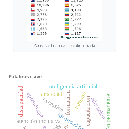
Consultas internacionales de la revista
Palabras clave
inteligencia artificial
discapacidad
formación
turismo
ansiedad
aprendizaje
formación permanente
educación
exclusión
capacitación
identidad profesional
atención inclusiva
estrés