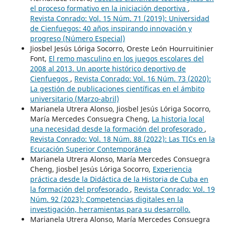
el proceso formativo en la iniciación deportiva
,
Revista Conrado: Vol. 15 Núm. 71 (2019): Universidad
de Cienfuegos: 40 años inspirando innovación y
progreso (Número Especial)
Jiosbel Jesús Lóriga Socorro, Oreste León Hourruitinier
Font,
El remo masculino en los juegos escolares del
2008 al 2013. Un aporte histórico deportivo de
Cienfuegos
,
Revista Conrado: Vol. 16 Núm. 73 (2020):
La gestión de publicaciones científicas en el ámbito
universitario (Marzo-abril)
Marianela Utrera Alonso, Jiosbel Jesús Lóriga Socorro,
María Mercedes Consuegra Cheng,
La historia local
una necesidad desde la formación del profesorado
,
Revista Conrado: Vol. 18 Núm. 88 (2022): Las TICs en la
Ecucación Superior Contemporánea
Marianela Utrera Alonso, María Mercedes Consuegra
Cheng, Jiosbel Jesús Lóriga Socorro,
Experiencia
práctica desde la Didáctica de la Historia de Cuba en
la formación del profesorado
,
Revista Conrado: Vol. 19
Núm. 92 (2023): Competencias digitales en la
investigación, herramientas para su desarrollo.
Marianela Utrera Alonso, María Mercedes Consuegra