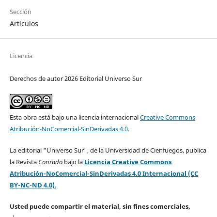
Sección
Artículos
Licencia
Derechos de autor 2026 Editorial Universo Sur
Esta obra está bajo una licencia internacional
Creative Commons
Atribución-NoComercial-SinDerivadas 4.0
.
La editorial "Universo Sur", de la Universidad de Cienfuegos, publica
la Revista
Conrado
bajo la
Licencia Creative Commons
Atribución-NoComercial-SinDerivadas 4.0 Internacional (CC
BY-NC-ND 4.0)
.
Usted puede compartir el material, sin fines comerciales,