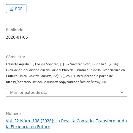
PDF
Publicado
2026-01-05
Cómo citar
Eduarte Águila, L., Lóriga Socorro, J. J., & Navarro Soto, G. de la C. (2026).
Evaluación del diseño curricular del Plan de Estudio “E” de la Licenciatura en
Cultura Física.
Revista Conrado
,
22
(108), e5061. Recuperado a partir de
https://conrado.ucf.edu.cu/index.php/conrado/article/view/5061
Más formatos de cita
Número
Vol. 22 Núm. 108 (2026): La Revista Conrado: Transformando
la Eficiencia en Futuro