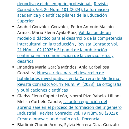
deportiva y el desempeño profesional
,
Revista
Conrado: Vol. 20 Núm. 101 (2024): La formación
académica y científica: pilares de la Educación
Superior
Anabel González-González, Pedro Antonio Machín-
Armas, María Elena Ayala-Ruiz,
Validación de un
modelo didáctico para el desarrollo de la competencia
intercultural en la traducción
,
Revista Conrado: Vol.
21 Núm. 102 (2025): El papel de la publicación
continua en la comunicación de la ciencia: retos y
desafíos
Imandra María García Méndez, Ania Carballosa
González,
Nuevos retos para el desarrollo de
habilidades investigativas en la Carrera de Medicina
,
Revista Conrado: Vol. 19 Núm. 91 (2023): La ortografía
y publicaciones científicas
Gladys Elena Capote León, Noemí Rizo Rabelo, Lilliam
Melisa Curbelo Capote,
La autorregulación del
aprendizaje en el proceso de formación del Ingeniero
Industrial
,
Revista Conrado: Vol. 19 Núm. 90 (2023):
Crear e innovar: un desafio en la Docencia
Bladimir Zhunio Armas, Sylvia Herrera Díaz, Gonzalo