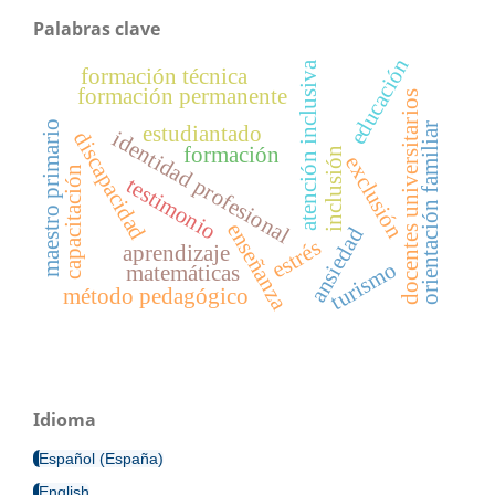
Palabras clave
educación
atención inclusiva
formación técnica
formación permanente
docentes universitarios
maestro primario
orientación familiar
estudiantado
identidad profesional
discapacidad
formación
inclusión
exclusión
capacitación
testimonio
enseñanza
ansiedad
estrés
aprendizaje
turismo
matemáticas
método pedagógico
Idioma
Español (España)
English