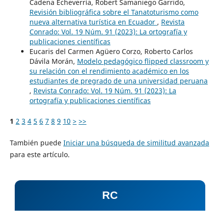
Cadena Echeverría, Robert Samaniego Garrido,
Revisión bibliográfica sobre el Tanatoturismo como
nueva alternativa turística en Ecuador
,
Revista
Conrado: Vol. 19 Núm. 91 (2023): La ortografía y
publicaciones científicas
Eucaris del Carmen Agüero Corzo, Roberto Carlos
Dávila Morán,
Modelo pedagógico flipped classroom y
su relación con el rendimiento académico en los
estudiantes de pregrado de una universidad peruana
,
Revista Conrado: Vol. 19 Núm. 91 (2023): La
ortografía y publicaciones científicas
1
2
3
4
5
6
7
8
9
10
>
>>
También puede
Iniciar una búsqueda de similitud avanzada
para este artículo.
RC