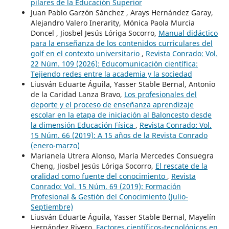
pilares de la Educación Superior
Juan Pablo Garzón Sánchez , Arays Hernández Garay,
Alejandro Valero Inerarity, Mónica Paola Murcia
Doncel , Jiosbel Jesús Lóriga Socorro,
Manual didáctico
para la enseñanza de los contenidos curriculares del
golf en el contexto universitario
,
Revista Conrado: Vol.
22 Núm. 109 (2026): Educomunicación científica:
Tejiendo redes entre la academia y la sociedad
Liusván Eduarte Águila, Yasser Stable Bernal, Antonio
de la Caridad Lanza Bravo,
Los profesionales del
deporte y el proceso de enseñanza aprendizaje
escolar en la etapa de iniciación al Baloncesto desde
la dimensión Educación Física
,
Revista Conrado: Vol.
15 Núm. 66 (2019): A 15 años de la Revista Conrado
(enero-marzo)
Marianela Utrera Alonso, María Mercedes Consuegra
Cheng, Jiosbel Jesús Lóriga Socorro,
El rescate de la
oralidad como fuente del conocimiento
,
Revista
Conrado: Vol. 15 Núm. 69 (2019): Formación
Profesional & Gestión del Conocimiento (Julio-
Septiembre)
Liusván Eduarte Águila, Yasser Stable Bernal, Mayelín
Hernández Rivero,
Factores científicos-tecnológicos en