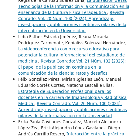
Regla de la Caridad Suárez Lima,
La utilización de las
Tecnologías de la Información y la Comunicación en la
enseñanza de la Cultura Física Terapéutica
,
Revista
Conrado: Vol. 20 Núm. 100 (2024): Aprendizaje,
investigación y publicaciones científicas pilares de la
internalización en la Universidad
Lidia Esther Estrada Jiménez, Ileana Micaela
Rodríguez Carmenate, Kenialiss Solenzal Hernández,
La videoconferencia como recurso educativo para
potenciar la cultura informacional del estudiante de
medicina
,
Revista Conrado: Vol. 21 Núm. 102 (2025):
El papel de la publicación continua en la
comunicación de la ciencia: retos y desafíos
Félix González Pérez, Mirian Iglesias León, Manuel
Eduardo Cortés Cortés, Natacha Lescaille Elias,
Estrategia de Superación Profesional para los
docentes en la carrera de Imagenología y Radiofísica
Médica
,
Revista Conrado: Vol. 20 Núm. 100 (2024):
Aprendizaje, investigación y publicaciones científicas
pilares de la internalización en la Universidad
Erika Paola Gavilanes González, Marcelo Alejandro
López Zea, Erick Alejandro López Gavilanes, Diego
Andrés Carrillo Rosero,
Interacción entre la práctica