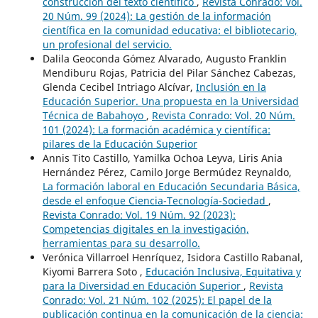
construcción del texto científico
,
Revista Conrado: Vol.
20 Núm. 99 (2024): La gestión de la información
científica en la comunidad educativa: el bibliotecario,
un profesional del servicio.
Dalila Geoconda Gómez Alvarado, Augusto Franklin
Mendiburu Rojas, Patricia del Pilar Sánchez Cabezas,
Glenda Cecibel Intriago Alcívar,
Inclusión en la
Educación Superior. Una propuesta en la Universidad
Técnica de Babahoyo
,
Revista Conrado: Vol. 20 Núm.
101 (2024): La formación académica y científica:
pilares de la Educación Superior
Annis Tito Castillo, Yamilka Ochoa Leyva, Liris Ania
Hernández Pérez, Camilo Jorge Bermúdez Reynaldo,
La formación laboral en Educación Secundaria Básica,
desde el enfoque Ciencia-Tecnología-Sociedad
,
Revista Conrado: Vol. 19 Núm. 92 (2023):
Competencias digitales en la investigación,
herramientas para su desarrollo.
Verónica Villarroel Henríquez, Isidora Castillo Rabanal,
Kiyomi Barrera Soto ,
Educación Inclusiva, Equitativa y
para la Diversidad en Educación Superior
,
Revista
Conrado: Vol. 21 Núm. 102 (2025): El papel de la
publicación continua en la comunicación de la ciencia: