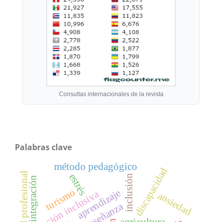
Consultas internacionales de la revista
Palabras clave
método pedagógico
discapacidad
identidad profesional
estrés
inclusión
integración
turismo
aprendizaje
atención inclusiva
ansiedad
enseñanza