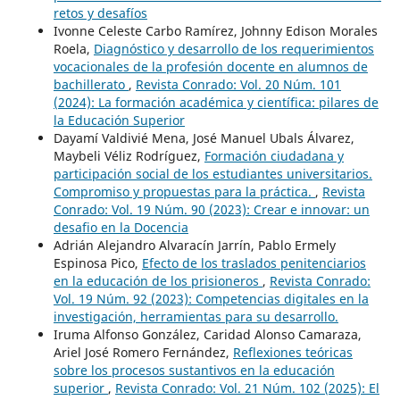
retos y desafíos
Ivonne Celeste Carbo Ramírez, Johnny Edison Morales
Roela,
Diagnóstico y desarrollo de los requerimientos
vocacionales de la profesión docente en alumnos de
bachillerato
,
Revista Conrado: Vol. 20 Núm. 101
(2024): La formación académica y científica: pilares de
la Educación Superior
Dayamí Valdivié Mena, José Manuel Ubals Álvarez,
Maybeli Véliz Rodríguez,
Formación ciudadana y
participación social de los estudiantes universitarios.
Compromiso y propuestas para la práctica.
,
Revista
Conrado: Vol. 19 Núm. 90 (2023): Crear e innovar: un
desafio en la Docencia
Adrián Alejandro Alvaracín Jarrín, Pablo Ermely
Espinosa Pico,
Efecto de los traslados penitenciarios
en la educación de los prisioneros
,
Revista Conrado:
Vol. 19 Núm. 92 (2023): Competencias digitales en la
investigación, herramientas para su desarrollo.
Iruma Alfonso González, Caridad Alonso Camaraza,
Ariel José Romero Fernández,
Reflexiones teóricas
sobre los procesos sustantivos en la educación
superior
,
Revista Conrado: Vol. 21 Núm. 102 (2025): El