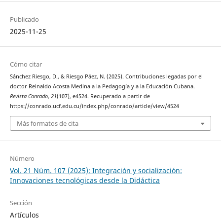
Publicado
2025-11-25
Cómo citar
Sánchez Riesgo, D., & Riesgo Páez, N. (2025). Contribuciones legadas por el
doctor Reinaldo Acosta Medina a la Pedagogía y a la Educación Cubana.
Revista Conrado
,
21
(107), e4524. Recuperado a partir de
https://conrado.ucf.edu.cu/index.php/conrado/article/view/4524
Más formatos de cita
Número
Vol. 21 Núm. 107 (2025): Integración y socialización:
Innovaciones tecnológicas desde la Didáctica
Sección
Artículos