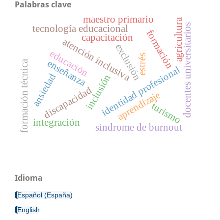
Palabras clave
maestro primario
agricultura
docentes universitarios
tecnología educacional
formación
capacitación
atención inclusiva
exclusión
educación
estrés
enseñanza
formación técnica
identidad profesional
ansiedad
inclusión
discapacidad
aprendizaje
turismo
integración
síndrome de burnout
Idioma
Español (España)
English