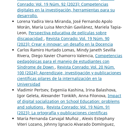
Conrado: Vol. 19 Núm. 92 (2023): Competencias
digitales en la investigación, herramientas para su
desarrollo.
Lorena Yadira Vera Miranda, José Fernando Apolo
Morán, María Luisa Merchán Gavilánez, Mariela Tapia-
Leon,
Perspectiva educativa de películas sobre
discapacidad
,
Revista Conrado: Vol. 19 Núm. 90
(2023): Crear e innovar: un desafio en la Docencia
Carlos Ramiro Hurtado Lomas, Mindy Janeth Sevilla
Rivera, Diego Xavier Chamorro Valencia,
Competencias
pedagógicas para el manejo de estudiantes con
Síndrome de Down
,
Revista Conrado: Vol. 20 Núm.
100 (2024): Aprendizaje, investigación y publicaciones
científicas pilares de la internalización en la
Universidad
Vladimir Pertsev, Evgeniia Kashina, Irina Balashova,
Igor Geleta, Alexander Tonkikh, Anna Filonova,
Impact
of digital socialization on School Education: problems
and solutions
,
Revista Conrado: Vol. 19 Núm. 91
(2023): La ortografía y publicaciones científicas
María Fernanda Carvajal Muñoz , Alexis Estephany
Viteri Lozano, Johnny Ignacio Alvarado Domínguez,