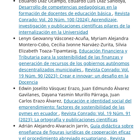
Eduardo Díaz Ocampo, Eduardo Luis Díaz Sandoya,
Desarrollo de competencias pedagógicas en la
formación de docentes de educación básica
,
Revista
Conrado: Vol. 20 Núm. 100 (2024): Aprendizaje,
investigación y publicaciones científicas pilares de la
internalización en la Universidad
Lenyn Geovanny Vásconez-Acuña, Myriam Alejandra
Montero-Cobo, Cecilia Ivonne Narváez-Zurita, Silvia
Elizabeth Toaza-Tipamtasig,
Educación Financiera y
Tributaria para la sostenibilidad de las finanzas y
generación de recursos de los gobiernos autónomos
descentralizados municipales
,
Revista Conrado: Vol.
19 Núm. 90 (2023): Crear e innovar: un desafio en la
Docencia
Edwin Joselito Vásquez Erazo, Juan Edmundo Álvarez
Gavilanes, Dayana Yasmin Murillo Párraga, Juan
Carlos Erazo Álvarez,
Educación e identidad social del
emprendimiento: factores de sostenibilidad de las
pymes en ecuador
,
Revista Conrado: Vol. 19 Núm. 91
(2023): La ortografía y publicaciones científicas
Adrián Alejandro Alvaracín Jarrín,
Guía didáctica sobre
enseñanza de figuras jurídicas de cooperación eficaz
y el procedimiento abreviado ecuatoriano
,
Revista