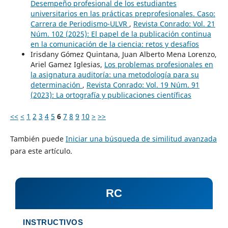
Desempeño profesional de los estudiantes
universitarios en las prácticas preprofesionales. Caso:
Carrera de Periodismo-ULVR
,
Revista Conrado: Vol. 21
Núm. 102 (2025): El papel de la publicación continua
en la comunicación de la ciencia: retos y desafíos
Irisdany Gómez Quintana, Juan Alberto Mena Lorenzo,
Ariel Gamez Iglesias,
Los problemas profesionales en
la asignatura auditoría: una metodología para su
determinación
,
Revista Conrado: Vol. 19 Núm. 91
(2023): La ortografía y publicaciones científicas
<<
<
1
2
3
4
5
6
7
8
9
10
>
>>
También puede
Iniciar una búsqueda de similitud avanzada
para este artículo.
RC
INSTRUCTIVOS