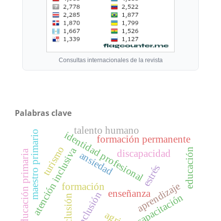
Consultas internacionales de la revista
Palabras clave
talento humano
maestro primario
identidad profesional
formación permanente
turismo
atención inclusiva
educación
discapacidad
educación primaria
ansiedad
estrés
aprendizaje
formación
enseñanza
inclusión
capacitación
exclusión