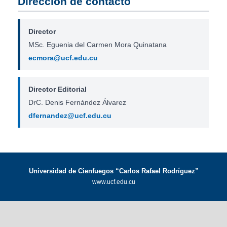
Dirección de contacto
Director
MSc. Eguenia del Carmen Mora Quinatana
ecmora@ucf.edu.cu
Director Editorial
DrC. Denis Fernández Álvarez
dfernandez@ucf.edu.cu
Universidad de Cienfuegos “Carlos Rafael Rodríguez”
www.ucf.edu.cu