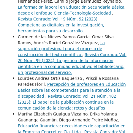
Hernández Pérez, Camilo Jorge Bermúdez Reynaldo,
La formación laboral en Educación Secundaria Básica,
desde el enfoque Ciencia-Tecnología-Sociedad
,
Revista Conrado: Vol. 19 Núm. 92 (2023):
Competencias digitales en la investigación,
herramientas para su desarrollo.
Carmen de las Nieves Ramos García, Omar Silva
Ramos, Andrés Raciel González Vázquez,
La
superación profesional para el proceso de
construcción del texto científico
,
Revista Conrado: Vol.
20 Núm. 99 (2024): La gestión de la información
científica en la comunidad educativa: el bibliotecario,
un profesional del servicio.
Lourdes Andrea Ortíz Baquerizo , Priscilla Rossana
Paredes Floril,
Percepción de profesores en Educación
Básica sobre las competencias para la atención a la
discapacidad
,
Revista Conrado: Vol. 21 Núm. 102
(2025): El papel de la publicación continua en la
comunicación de la ciencia: retos y desafíos
Martha Elizabeth Guaigua Vizcaino, Erika Yolanda
Guananga Guamán, Diego Armando Freire Muñoz,
Educación financiera: necesidades de capacitación en
la Empresa Concreltec Cia. Ltda
,
Revista Conrado: Vol.