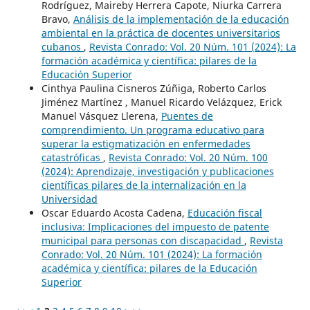
Rodríguez, Maireby Herrera Capote, Niurka Carrera
Bravo,
Análisis de la implementación de la educación
ambiental en la práctica de docentes universitarios
cubanos
,
Revista Conrado: Vol. 20 Núm. 101 (2024): La
formación académica y científica: pilares de la
Educación Superior
Cinthya Paulina Cisneros Zúñiga, Roberto Carlos
Jiménez Martínez , Manuel Ricardo Velázquez, Erick
Manuel Vásquez Llerena,
Puentes de
comprendimiento. Un programa educativo para
superar la estigmatización en enfermedades
catastróficas
,
Revista Conrado: Vol. 20 Núm. 100
(2024): Aprendizaje, investigación y publicaciones
científicas pilares de la internalización en la
Universidad
Oscar Eduardo Acosta Cadena,
Educación fiscal
inclusiva: Implicaciones del impuesto de patente
municipal para personas con discapacidad
,
Revista
Conrado: Vol. 20 Núm. 101 (2024): La formación
académica y científica: pilares de la Educación
Superior