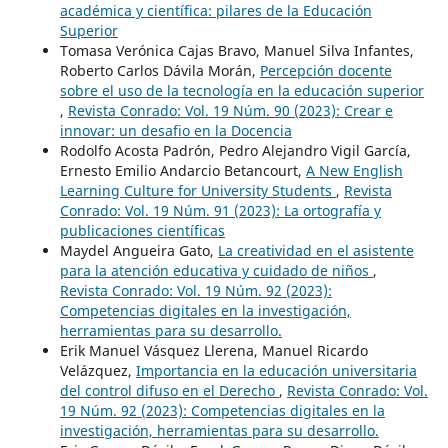
académica y científica: pilares de la Educación
Superior
Tomasa Verónica Cajas Bravo, Manuel Silva Infantes,
Roberto Carlos Dávila Morán,
Percepción docente
sobre el uso de la tecnología en la educación superior
,
Revista Conrado: Vol. 19 Núm. 90 (2023): Crear e
innovar: un desafio en la Docencia
Rodolfo Acosta Padrón, Pedro Alejandro Vigil García,
Ernesto Emilio Andarcio Betancourt,
A New English
Learning Culture for University Students
,
Revista
Conrado: Vol. 19 Núm. 91 (2023): La ortografía y
publicaciones científicas
Maydel Angueira Gato,
La creatividad en el asistente
para la atención educativa y cuidado de niños
,
Revista Conrado: Vol. 19 Núm. 92 (2023):
Competencias digitales en la investigación,
herramientas para su desarrollo.
Erik Manuel Vásquez Llerena, Manuel Ricardo
Velázquez,
Importancia en la educación universitaria
del control difuso en el Derecho
,
Revista Conrado: Vol.
19 Núm. 92 (2023): Competencias digitales en la
investigación, herramientas para su desarrollo.