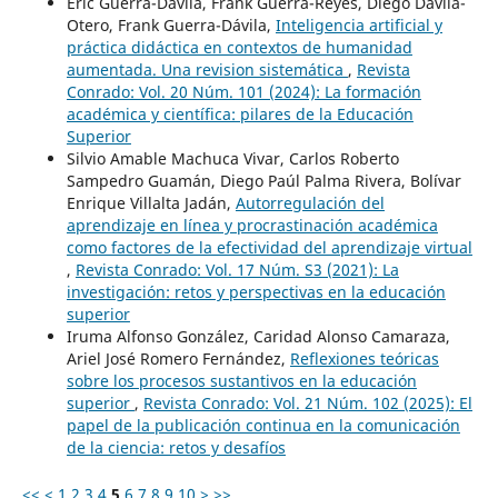
Eric Guerra-Dávila, Frank Guerra-Reyes, Diego Dávila-
Otero, Frank Guerra-Dávila,
Inteligencia artificial y
práctica didáctica en contextos de humanidad
aumentada. Una revision sistemática
,
Revista
Conrado: Vol. 20 Núm. 101 (2024): La formación
académica y científica: pilares de la Educación
Superior
Silvio Amable Machuca Vivar, Carlos Roberto
Sampedro Guamán, Diego Paúl Palma Rivera, Bolívar
Enrique Villalta Jadán,
Autorregulación del
aprendizaje en línea y procrastinación académica
como factores de la efectividad del aprendizaje virtual
,
Revista Conrado: Vol. 17 Núm. S3 (2021): La
investigación: retos y perspectivas en la educación
superior
Iruma Alfonso González, Caridad Alonso Camaraza,
Ariel José Romero Fernández,
Reflexiones teóricas
sobre los procesos sustantivos en la educación
superior
,
Revista Conrado: Vol. 21 Núm. 102 (2025): El
papel de la publicación continua en la comunicación
de la ciencia: retos y desafíos
<<
<
1
2
3
4
5
6
7
8
9
10
>
>>