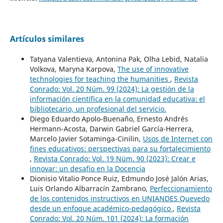
Artículos similares
Tatyana Valentieva, Antonina Pak, Olha Lebid, Natalia
Volkova, Maryna Karpova,
The use of innovative
technologies for teaching the humanities
,
Revista
Conrado: Vol. 20 Núm. 99 (2024): La gestión de la
información científica en la comunidad educativa: el
bibliotecario, un profesional del servicio.
Diego Eduardo Apolo-Buenaño, Ernesto Andrés
Hermann-Acosta, Darwin Gabriel García-Herrera,
Marcelo Javier Sotaminga-Cinilin,
Usos de Internet con
fines educativos: perspectivas para su fortalecimiento
,
Revista Conrado: Vol. 19 Núm. 90 (2023): Crear e
innovar: un desafio en la Docencia
Dionisio Vitalio Ponce Ruiz, Edmundo José Jalón Arias,
Luis Orlando Albarracín Zambrano,
Perfeccionamiento
de los contenidos instructivos en UNIANDES Quevedo
desde un enfoque académico-pedagógico
,
Revista
Conrado: Vol. 20 Núm. 101 (2024): La formación