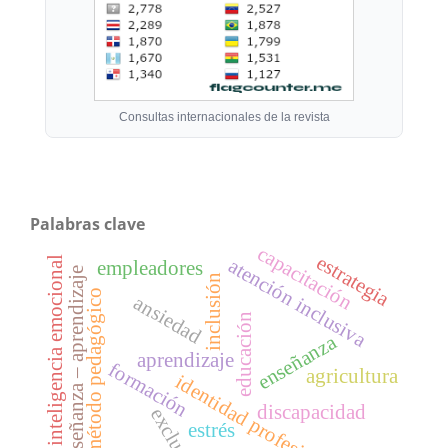
Consultas internacionales de la revista
Palabras clave
capacitación
estrategia
inteligencia emocional
atención inclusiva
empleadores
enseñanza – aprendizaje
inclusión
método pedagógico
ansiedad
educación
enseñanza
aprendizaje
formación
agricultura
identidad profesional
discapacidad
exclusión
estrés