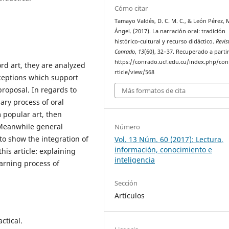
Cómo citar
Tamayo Valdés, D. C. M. C., & León Pérez, 
Ángel. (2017). La narración oral: tradición
histórico-cultural y recurso didáctico.
Revis
Conrado
,
13
(60), 32–37. Recuperado a parti
https://conrado.ucf.edu.cu/index.php/co
ord art, they are analyzed
rticle/view/568
nceptions which support
proposal. In regards to
Más formatos de cita
nary process of oral
 popular art, then
. Meanwhile general
Número
 to show the integration of
Vol. 13 Núm. 60 (2017): Lectura,
información, conocimiento e
this article: explaining
inteligencia
arning process of
Sección
Artículos
ctical.