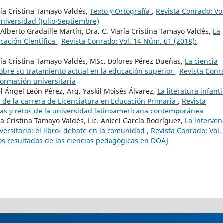
ía Cristina Tamayo Valdés,
Texto y Ortografía
,
Revista Conrado: Vol
Universidad (Julio-Septiembre)
Alberto Gradaille Martín, Dra. C. María Cristina Tamayo Valdés,
La
ucación Científica
,
Revista Conrado: Vol. 14 Núm. 61 (2018):
ría Cristina Tamayo Valdés, MSc. Dolores Pérez Dueñas,
La ciencia
sobre su tratamiento actual en la educación superior
,
Revista Conr
formación universitaria
l Ángel León Pérez, Arq. Yaskil Moisés Álvarez,
La literatura infanti
o de la carrera de Licenciatura en Educación Primaria
,
Revista
ias y retos de la universidad latinoamericana contemporánea
a Cristina Tamayo Valdés, Lic. Anicel García Rodríguez,
La interven
versitaria: el libro- debate en la comunidad
,
Revista Conrado: Vol.
los resultados de las ciencias pedagógicas en DOAJ