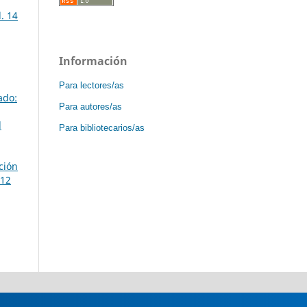
. 14
Información
Para lectores/as
ado:
Para autores/as
l
Para bibliotecarios/as
ción
 12