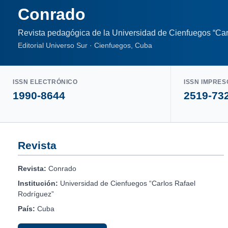
Conrado
Revista pedagógica de la Universidad de Cienfuegos “Car
Editorial Universo Sur · Cienfuegos, Cuba
ISSN ELECTRÓNICO
ISSN IMPRES
1990-8644
2519-73
Revista
Revista:
Conrado
Institución:
Universidad de Cienfuegos “Carlos Rafael
Rodríguez”
País:
Cuba