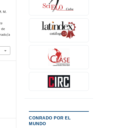
M. M.
ta
r de
nrado/a
CONRADO POR EL
MUNDO