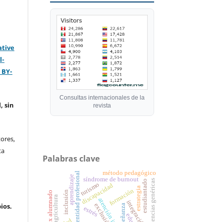
ative
l-
 BY-
Consultas internacionales de la
, sin
revista
ores,
ta
Palabras clave
método pedagógico
identidad profesional
aprendizaje
síndrome de burnout
competencias genéricas
estudiantado
turismo
discapacidad
estrategia
formación
inclusión
ex alumnado
agricultura
atención inclusiva
integración
ios.
exclusión
enseñanza
estrés