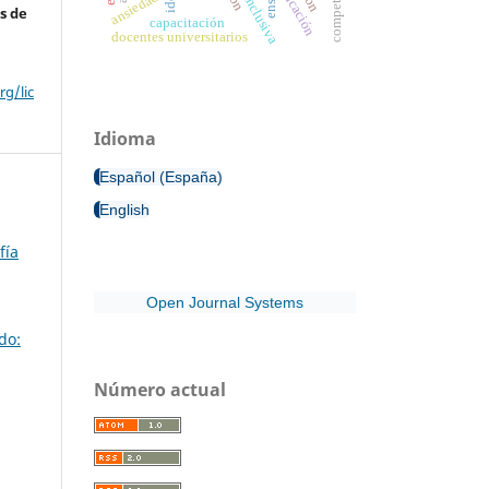
educación
ansiedad
s de
capacitación
docentes universitarios
g/lic
Idioma
Español (España)
English
fía
Open Journal Systems
do:
Número actual