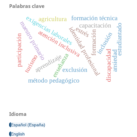
Palabras clave
exigencias laborales
formación técnica
agricultura
maestro primario
capacitación
estudiantado
estrés
identidad profesional
atención inclusiva
formación
inclusión
participación
discapacidad
ansiedad
enseñanza
aprendizaje
turismo
exclusión
método pedagógico
Idioma
Español (España)
English