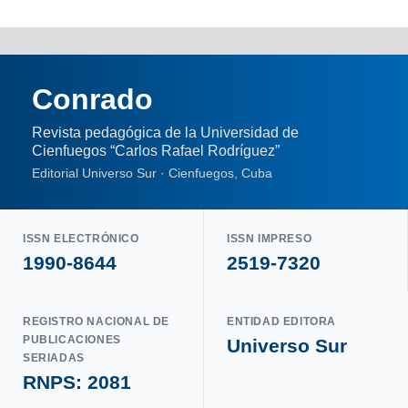
Conrado
Revista pedagógica de la Universidad de
Cienfuegos “Carlos Rafael Rodríguez”
Editorial Universo Sur · Cienfuegos, Cuba
ISSN ELECTRÓNICO
ISSN IMPRESO
1990-8644
2519-7320
REGISTRO NACIONAL DE
ENTIDAD EDITORA
PUBLICACIONES
Universo Sur
SERIADAS
RNPS: 2081