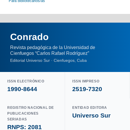
Para bibliotecarios/as
Conrado
Revista pedagógica de la Universidad de
Cienfuegos “Carlos Rafael Rodríguez”
Editorial Universo Sur · Cienfuegos, Cuba
ISSN ELECTRÓNICO
ISSN IMPRESO
1990-8644
2519-7320
REGISTRO NACIONAL DE
ENTIDAD EDITORA
PUBLICACIONES
Universo Sur
SERIADAS
RNPS: 2081