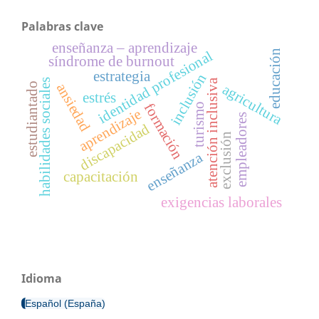
Palabras clave
enseñanza – aprendizaje
educación
identidad profesional
síndrome de burnout
estrategia
inclusión
habilidades sociales
atención inclusiva
estudiantado
ansiedad
agricultura
estrés
formación
turismo
aprendizaje
empleadores
discapacidad
exclusión
enseñanza
capacitación
exigencias laborales
Idioma
Español (España)