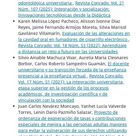
odontológica universitaria
,
Revista Conrado: Vol. 21
Núm. 107 (2025): Integración y socialización:
Innovaciones tecnológicas desde la Didáctica
Karen Melissa López Pacheco, Alisson Ivonne Díaz
Reyes, Jaime Fernando Armijos Moreta, Silvia Marisol
Gavilánez Villamarín,
Evaluación de las alteraciones en
la cavidad oral en fumadores de cigarrillo electrónico
,
Revista Conrado: Vol. 18 Núm. S3 (2022): Aprendizaje
a distancia un reto a futuro en las Universidades
Silvio Amable Machuca Vivar, Aurelia María Cleonares
Borbor, Carlos Roberto Sampedro Guamán,
El docente
universitario y su transición forzada de la enseñanza
presencial a la enseñanza virtual
,
Revista Conrado:
Vol. 17 Núm. S1 (2021): La integración universitaria,
etapa superior en la gestión de los procesos
académicos, de investigación científica y de
vinculación con la sociedad
Juan Carlos Nevárez Moncayo, Yanhet Lucía Valverde
Torres, Lenin Darío Pazmiño Salazar,
Proyecto de
ordenanza de exoneración de tasas y contribuciones
especiales de mejora a las personas adultas mayores
para evitar la vulneración de sus derechos utilizando