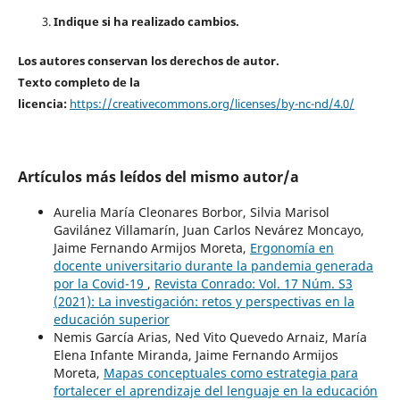
Indique si ha realizado cambios.
Los autores conservan los derechos de autor.
Texto completo de la
licencia:
https://creativecommons.org/licenses/by-nc-nd/4.0/
Artículos más leídos del mismo autor/a
Aurelia María Cleonares Borbor, Silvia Marisol
Gavilánez Villamarín, Juan Carlos Nevárez Moncayo,
Jaime Fernando Armijos Moreta,
Ergonomía en
docente universitario durante la pandemia generada
por la Covid-19
,
Revista Conrado: Vol. 17 Núm. S3
(2021): La investigación: retos y perspectivas en la
educación superior
Nemis García Arias, Ned Vito Quevedo Arnaiz, María
Elena Infante Miranda, Jaime Fernando Armijos
Moreta,
Mapas conceptuales como estrategia para
fortalecer el aprendizaje del lenguaje en la educación