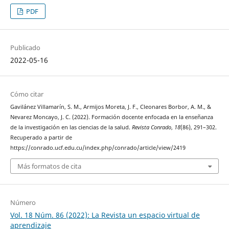
PDF
Publicado
2022-05-16
Cómo citar
Gavilánez Villamarín, S. M., Armijos Moreta, J. F., Cleonares Borbor, A. M., &
Nevarez Moncayo, J. C. (2022). Formación docente enfocada en la enseñanza
de la investigación en las ciencias de la salud.
Revista Conrado
,
18
(86), 291–302.
Recuperado a partir de
https://conrado.ucf.edu.cu/index.php/conrado/article/view/2419
Más formatos de cita
Número
Vol. 18 Núm. 86 (2022): La Revista un espacio virtual de
aprendizaje