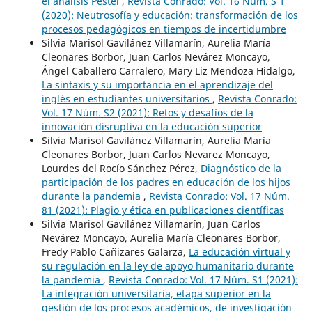
el análisis Pestel
,
Revista Conrado: Vol. 16 Núm. S 1
(2020): Neutrosofía y educación: transformación de los
procesos pedagógicos en tiempos de incertidumbre
Silvia Marisol Gavilánez Villamarín, Aurelia María
Cleonares Borbor, Juan Carlos Nevárez Moncayo,
Ángel Caballero Carralero, Mary Liz Mendoza Hidalgo,
La sintaxis y su importancia en el aprendizaje del
inglés en estudiantes universitarios
,
Revista Conrado:
Vol. 17 Núm. S2 (2021): Retos y desafíos de la
innovación disruptiva en la educación superior
Silvia Marisol Gavilánez Villamarín, Aurelia María
Cleonares Borbor, Juan Carlos Nevarez Moncayo,
Lourdes del Rocío Sánchez Pérez,
Diagnóstico de la
participación de los padres en educación de los hijos
durante la pandemia
,
Revista Conrado: Vol. 17 Núm.
81 (2021): Plagio y ética en publicaciones científicas
Silvia Marisol Gavilánez Villamarín, Juan Carlos
Nevárez Moncayo, Aurelia María Cleonares Borbor,
Fredy Pablo Cañizares Galarza,
La educación virtual y
su regulación en la ley de apoyo humanitario durante
la pandemia
,
Revista Conrado: Vol. 17 Núm. S1 (2021):
La integración universitaria, etapa superior en la
gestión de los procesos académicos, de investigación