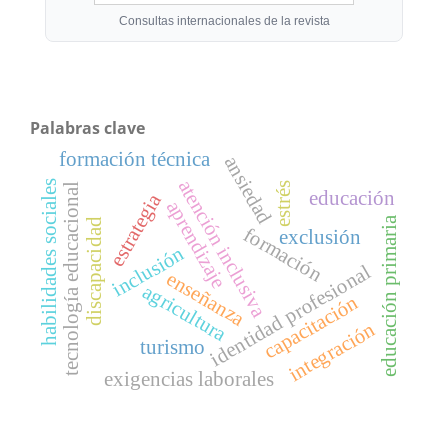
Consultas internacionales de la revista
Palabras clave
formación técnica
ansiedad
atención inclusiva
habilidades sociales
estrés
tecnología educacional
educación
estrategia
aprendizaje
educación primaria
discapacidad
formación
exclusión
inclusión
identidad profesional
enseñanza
agricultura
capacitación
integración
turismo
exigencias laborales