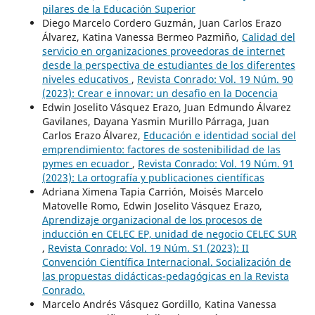
pilares de la Educación Superior
Diego Marcelo Cordero Guzmán, Juan Carlos Erazo
Álvarez, Katina Vanessa Bermeo Pazmiño,
Calidad del
servicio en organizaciones proveedoras de internet
desde la perspectiva de estudiantes de los diferentes
niveles educativos
,
Revista Conrado: Vol. 19 Núm. 90
(2023): Crear e innovar: un desafio en la Docencia
Edwin Joselito Vásquez Erazo, Juan Edmundo Álvarez
Gavilanes, Dayana Yasmin Murillo Párraga, Juan
Carlos Erazo Álvarez,
Educación e identidad social del
emprendimiento: factores de sostenibilidad de las
pymes en ecuador
,
Revista Conrado: Vol. 19 Núm. 91
(2023): La ortografía y publicaciones científicas
Adriana Ximena Tapia Carrión, Moisés Marcelo
Matovelle Romo, Edwin Joselito Vásquez Erazo,
Aprendizaje organizacional de los procesos de
inducción en CELEC EP, unidad de negocio CELEC SUR
,
Revista Conrado: Vol. 19 Núm. S1 (2023): II
Convención Científica Internacional. Socialización de
las propuestas didácticas-pedagógicas en la Revista
Conrado.
Marcelo Andrés Vásquez Gordillo, Katina Vanessa