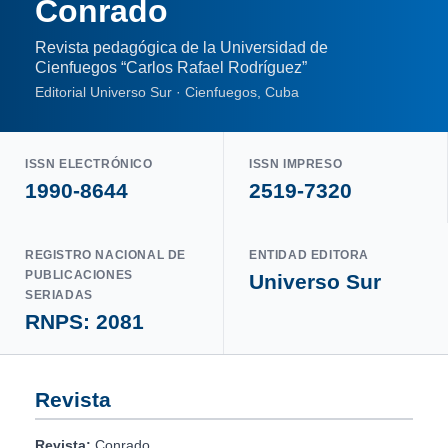
Conrado
Revista pedagógica de la Universidad de
Cienfuegos “Carlos Rafael Rodríguez”
Editorial Universo Sur · Cienfuegos, Cuba
ISSN ELECTRÓNICO
ISSN IMPRESO
1990-8644
2519-7320
REGISTRO NACIONAL DE
ENTIDAD EDITORA
PUBLICACIONES
Universo Sur
SERIADAS
RNPS: 2081
Revista
Revista:
Conrado