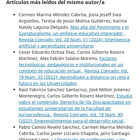
Artículos más leídos del mismo autor/a
Carmen Marina Méndez Cabrita, Josía Jeseff Isea
Argüelles, Teresa de Jesús Molina Gutiérrez, Karina
Nataly Laguna Delgado,
Más allá del Positivismo y el
Iusnaturalismo, un enfoque educativo integrador
,
Revista Conrado: Vol. 20 Núm. S1 (2024): Inteligencia
artificial y aprendizaje universitario
Cesar Eduardo Ochoa Diaz, Carlos Gilberto Rosero
Martínez, Alex Fabián Solano Moreno,
Factores
tecnológicos, pedagógicos e institucionales en un
contexto de educación virtual
,
Revista Conrado: Vol.
18 Núm. S3 (2022): Aprendizaje a distancia un reto a
futuro en las Universidades
Raúl Fabricio Sánchez Santacruz, José Milton Jiménez
Montenegro, Carlos Gilberto Rosero Martínez,
Estudio
sobre el contenido, Derecho de los Discapacitados en
estudiantes universitarios de la Facultad de
Jurisprudencia
,
Revista Conrado: Vol. 18 Núm. 89
(2022): ¨Emprendimientos para el desarrollo social.¨
Pablo Camilo Revelo Sánchez, Carmen Marina Méndez
Cabrita, Carlos Javier Lizcano Chapeta, Jairo Santiago
Villarreal Lima,
La formación de profesionales y los