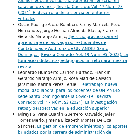
Análisis educativo sobre la valoración sensorial en
catación de vinos
,
Revista Conrado: Vol. 17 Núm. 78
(2021): El desarrollo de la ciencia en entornos
virtuales
Oscar Rodrigo Aldaz Bombón, Fanny Maricela Pozo
Hernández, Jorge Hernán Almeida Blacio, Franklin
Gerardo Naranjo Armijo,
Ejercicio práctico para el
aprendizaje de las Naga por estudiantes de
Contabilidad y Auditoría de UNIANDES Santo
Domingo.
,
Revista Conrado: Vol. 19 Núm. 95 (2023): La
formación didáctica-pedagógica: un reto para nuestra
revista
Leonardo Humberto Carrión Hurtado, Franklin
Gerardo Naranjo Armijo, Rosa Matilde Calvachi
Jaramillo, Karina Pérez Teruel,
Teletrabajo: nueva
modalidad laboral para los docentes de UNIANDES
sede Santo Domingo ante la Covid-19
,
Revista
Conrado: Vol. 17 Núm. S3 (2021): La investigación:
retos y perspectivas en la educación superior
Mireya Silvana Cuarán Guerrero, Oswaldo Javier
Torres Merlo, Jimena Elizabeth Montes De Oca
Sánchez,
La gestión de emprendimientos y los aportes
brindados por la carrera de administración de