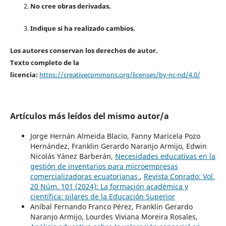
No cree obras derivadas.
Indique si ha realizado cambios.
Los autores conservan los derechos de autor.
Texto completo de la
licencia:
https://creativecommons.org/licenses/by-nc-nd/4.0/
Artículos más leídos del mismo autor/a
Jorge Hernán Almeida Blacio, Fanny Maricela Pozo
Hernández, Franklin Gerardo Naranjo Armijo, Edwin
Nicolás Yánez Barberán,
Necesidades educativas en la
gestión de inventarios para microempresas
comercializadoras ecuatorianas
,
Revista Conrado: Vol.
20 Núm. 101 (2024): La formación académica y
científica: pilares de la Educación Superior
Aníbal Fernando Franco Pérez, Franklin Gerardo
Naranjo Armijo, Lourdes Viviana Moreira Rosales,