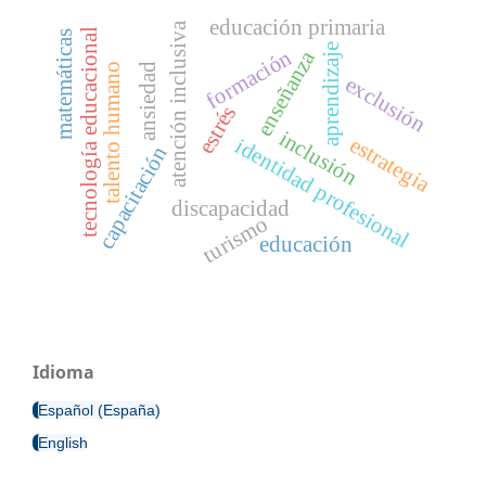
educación primaria
atención inclusiva
tecnología educacional
matemáticas
aprendizaje
formación
enseñanza
talento humano
ansiedad
exclusión
estrés
inclusión
estrategia
identidad profesional
capacitación
discapacidad
turismo
educación
Idioma
Español (España)
English