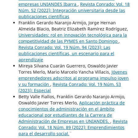
empresas UNIANDES Ibarra
,
Revista Conrado: Vol. 18
Núm. S2 (2022): Integración universitaria desde las
publicaciones científicas
Franklin Gerardo Naranjo Armijo, Jorge Hernan
Almeida Blacio, Beatriz Elizabeth Ramírez Rodríguez,
Universidades: rol en innovación tecnológica para la
competitividad de las PYMES en Santo Domingo
,
Revista Conrado: Vol. 19 Núm. 94 (2023): Las
publicaciones científicas, un escenario para el
aprendizaje
Mireya Silvana Cuarán Guerrero, Oswaldo Javier
Torres Merlo, Mario Marcelo Yancha Villacis,
Jóvenes
emprendedores adscritos al programa impulso joven
y su formación
,
Revista Conrado: Vol. 19 Núm. S3
(2023): Especial
Betty Valle Fiallos, Franklin Gerardo Naranjo Armijo,
Oswaldo Javier Torres Merlo,
Aplicación práctica de
conocimientos de administración en el ámbito
educacional por estudiantes de la Carrera de
Administración de Empresas en UNIANDES.
,
Revista
Conrado: Vol. 18 Núm. 89 (2022): ¨Emprendimientos
para el desarrollo social.¨