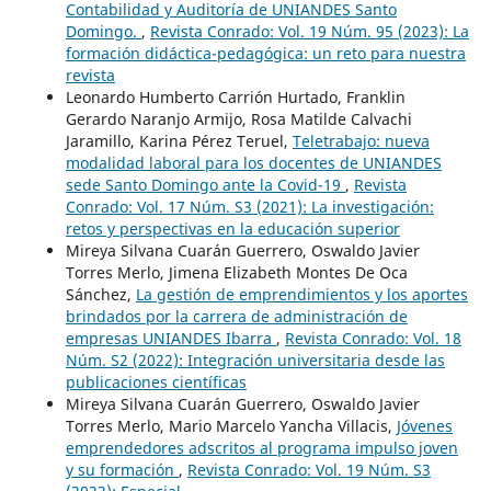
Contabilidad y Auditoría de UNIANDES Santo
Domingo.
,
Revista Conrado: Vol. 19 Núm. 95 (2023): La
formación didáctica-pedagógica: un reto para nuestra
revista
Leonardo Humberto Carrión Hurtado, Franklin
Gerardo Naranjo Armijo, Rosa Matilde Calvachi
Jaramillo, Karina Pérez Teruel,
Teletrabajo: nueva
modalidad laboral para los docentes de UNIANDES
sede Santo Domingo ante la Covid-19
,
Revista
Conrado: Vol. 17 Núm. S3 (2021): La investigación:
retos y perspectivas en la educación superior
Mireya Silvana Cuarán Guerrero, Oswaldo Javier
Torres Merlo, Jimena Elizabeth Montes De Oca
Sánchez,
La gestión de emprendimientos y los aportes
brindados por la carrera de administración de
empresas UNIANDES Ibarra
,
Revista Conrado: Vol. 18
Núm. S2 (2022): Integración universitaria desde las
publicaciones científicas
Mireya Silvana Cuarán Guerrero, Oswaldo Javier
Torres Merlo, Mario Marcelo Yancha Villacis,
Jóvenes
emprendedores adscritos al programa impulso joven
y su formación
,
Revista Conrado: Vol. 19 Núm. S3