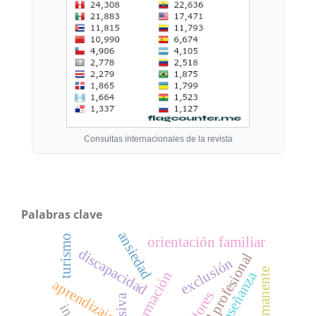
Consultas internacionales de la revista
Palabras clave
ansiedad
turismo
orientación familiar
discapacidad
identidad profesional
exclusión
enseñanza
formación
aprendizaje