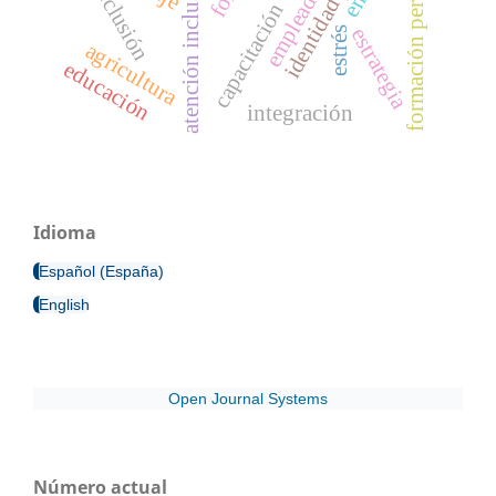
formación permanente
empleadores
atención inclusiva
inclusión
capacitación
estrategia
estrés
agricultura
educación
integración
Idioma
Español (España)
English
Open Journal Systems
Número actual