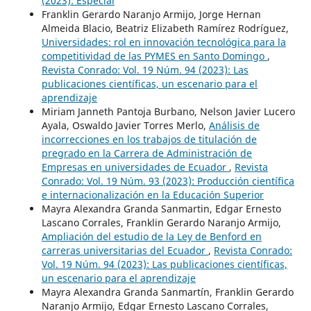
(2023): Especial
Franklin Gerardo Naranjo Armijo, Jorge Hernan
Almeida Blacio, Beatriz Elizabeth Ramírez Rodríguez,
Universidades: rol en innovación tecnológica para la
competitividad de las PYMES en Santo Domingo
,
Revista Conrado: Vol. 19 Núm. 94 (2023): Las
publicaciones científicas, un escenario para el
aprendizaje
Miriam Janneth Pantoja Burbano, Nelson Javier Lucero
Ayala, Oswaldo Javier Torres Merlo,
Análisis de
incorrecciones en los trabajos de titulación de
pregrado en la Carrera de Administración de
Empresas en universidades de Ecuador
,
Revista
Conrado: Vol. 19 Núm. 93 (2023): Producción científica
e internacionalización en la Educación Superior
Mayra Alexandra Granda Sanmartin, Edgar Ernesto
Lascano Corrales, Franklin Gerardo Naranjo Armijo,
Ampliación del estudio de la Ley de Benford en
carreras universitarias del Ecuador
,
Revista Conrado:
Vol. 19 Núm. 94 (2023): Las publicaciones científicas,
un escenario para el aprendizaje
Mayra Alexandra Granda Sanmartín, Franklin Gerardo
Naranjo Armijo, Edgar Ernesto Lascano Corrales,