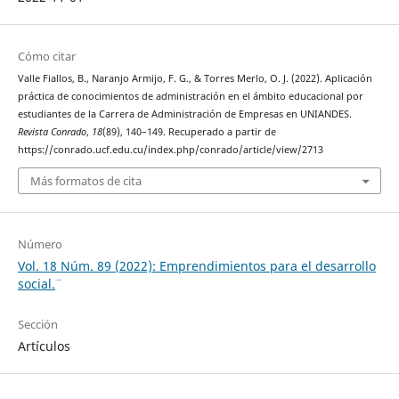
Cómo citar
Valle Fiallos, B., Naranjo Armijo, F. G., & Torres Merlo, O. J. (2022). Aplicación
práctica de conocimientos de administración en el ámbito educacional por
estudiantes de la Carrera de Administración de Empresas en UNIANDES.
Revista Conrado
,
18
(89), 140–149. Recuperado a partir de
https://conrado.ucf.edu.cu/index.php/conrado/article/view/2713
Más formatos de cita
Número
Vol. 18 Núm. 89 (2022): ¨Emprendimientos para el desarrollo
social.¨
Sección
Artículos