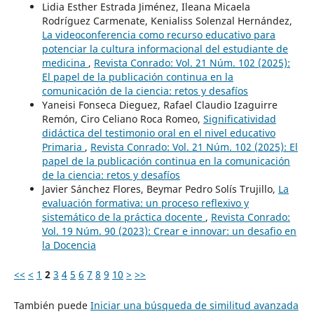
Lidia Esther Estrada Jiménez, Ileana Micaela
Rodríguez Carmenate, Kenialiss Solenzal Hernández,
La videoconferencia como recurso educativo para
potenciar la cultura informacional del estudiante de
medicina
,
Revista Conrado: Vol. 21 Núm. 102 (2025):
El papel de la publicación continua en la
comunicación de la ciencia: retos y desafíos
Yaneisi Fonseca Dieguez, Rafael Claudio Izaguirre
Remón, Ciro Celiano Roca Romeo,
Significatividad
didáctica del testimonio oral en el nivel educativo
Primaria
,
Revista Conrado: Vol. 21 Núm. 102 (2025): El
papel de la publicación continua en la comunicación
de la ciencia: retos y desafíos
Javier Sánchez Flores, Beymar Pedro Solís Trujillo,
La
evaluación formativa: un proceso reflexivo y
sistemático de la práctica docente
,
Revista Conrado:
Vol. 19 Núm. 90 (2023): Crear e innovar: un desafio en
la Docencia
<<
<
1
2
3
4
5
6
7
8
9
10
>
>>
También puede
Iniciar una búsqueda de similitud avanzada