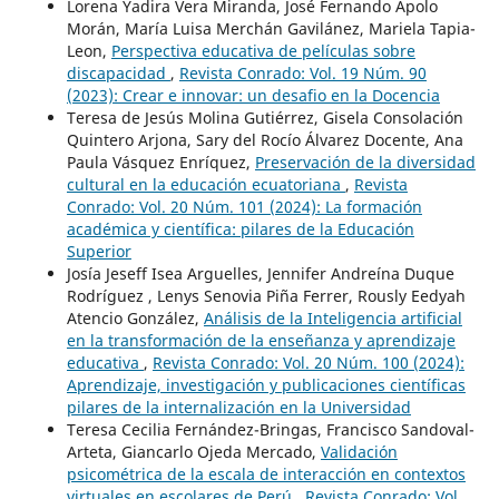
Lorena Yadira Vera Miranda, José Fernando Apolo
Morán, María Luisa Merchán Gavilánez, Mariela Tapia-
Leon,
Perspectiva educativa de películas sobre
discapacidad
,
Revista Conrado: Vol. 19 Núm. 90
(2023): Crear e innovar: un desafio en la Docencia
Teresa de Jesús Molina Gutiérrez, Gisela Consolación
Quintero Arjona, Sary del Rocío Álvarez Docente, Ana
Paula Vásquez Enríquez,
Preservación de la diversidad
cultural en la educación ecuatoriana
,
Revista
Conrado: Vol. 20 Núm. 101 (2024): La formación
académica y científica: pilares de la Educación
Superior
Josía Jeseff Isea Arguelles, Jennifer Andreína Duque
Rodríguez , Lenys Senovia Piña Ferrer, Rously Eedyah
Atencio González,
Análisis de la Inteligencia artificial
en la transformación de la enseñanza y aprendizaje
educativa
,
Revista Conrado: Vol. 20 Núm. 100 (2024):
Aprendizaje, investigación y publicaciones científicas
pilares de la internalización en la Universidad
Teresa Cecilia Fernández-Bringas, Francisco Sandoval-
Arteta, Giancarlo Ojeda Mercado,
Validación
psicométrica de la escala de interacción en contextos
virtuales en escolares de Perú
,
Revista Conrado: Vol.