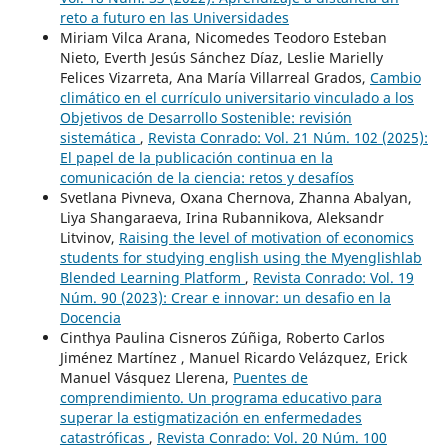
reto a futuro en las Universidades
Miriam Vilca Arana, Nicomedes Teodoro Esteban
Nieto, Everth Jesús Sánchez Díaz, Leslie Marielly
Felices Vizarreta, Ana María Villarreal Grados,
Cambio
climático en el currículo universitario vinculado a los
Objetivos de Desarrollo Sostenible: revisión
sistemática
,
Revista Conrado: Vol. 21 Núm. 102 (2025):
El papel de la publicación continua en la
comunicación de la ciencia: retos y desafíos
Svetlana Pivneva, Oxana Chernova, Zhanna Abalyan,
Liya Shangaraeva, Irina Rubannikova, Aleksandr
Litvinov,
Raising the level of motivation of economics
students for studying english using the Myenglishlab
Blended Learning Platform
,
Revista Conrado: Vol. 19
Núm. 90 (2023): Crear e innovar: un desafio en la
Docencia
Cinthya Paulina Cisneros Zúñiga, Roberto Carlos
Jiménez Martínez , Manuel Ricardo Velázquez, Erick
Manuel Vásquez Llerena,
Puentes de
comprendimiento. Un programa educativo para
superar la estigmatización en enfermedades
catastróficas
,
Revista Conrado: Vol. 20 Núm. 100