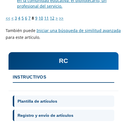
en la comunidad educativa: el bibliotecario, un
profesional del servicio.
<<
<
3
4
5
6
7
8
9
10
11
12
>
>>
También puede
Iniciar una búsqueda de similitud avanzada
para este artículo.
RC
INSTRUCTIVOS
Plantilla de artículos
Registro y envío de artículos