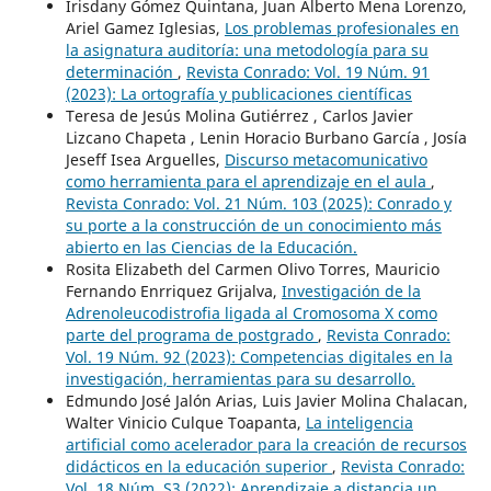
Irisdany Gómez Quintana, Juan Alberto Mena Lorenzo,
Ariel Gamez Iglesias,
Los problemas profesionales en
la asignatura auditoría: una metodología para su
determinación
,
Revista Conrado: Vol. 19 Núm. 91
(2023): La ortografía y publicaciones científicas
Teresa de Jesús Molina Gutiérrez , Carlos Javier
Lizcano Chapeta , Lenin Horacio Burbano García , Josía
Jeseff Isea Arguelles,
Discurso metacomunicativo
como herramienta para el aprendizaje en el aula
,
Revista Conrado: Vol. 21 Núm. 103 (2025): Conrado y
su porte a la construcción de un conocimiento más
abierto en las Ciencias de la Educación.
Rosita Elizabeth del Carmen Olivo Torres, Mauricio
Fernando Enrriquez Grijalva,
Investigación de la
Adrenoleucodistrofia ligada al Cromosoma X como
parte del programa de postgrado
,
Revista Conrado:
Vol. 19 Núm. 92 (2023): Competencias digitales en la
investigación, herramientas para su desarrollo.
Edmundo José Jalón Arias, Luis Javier Molina Chalacan,
Walter Vinicio Culque Toapanta,
La inteligencia
artificial como acelerador para la creación de recursos
didácticos en la educación superior
,
Revista Conrado:
Vol. 18 Núm. S3 (2022): Aprendizaje a distancia un