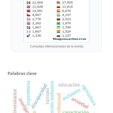
Consultas internacionales de la revista
Palabras clave
experiencia
atención inclusiva
educación
discapacidad
agricultura
inclusión
turismo
ansiedad
capacitación