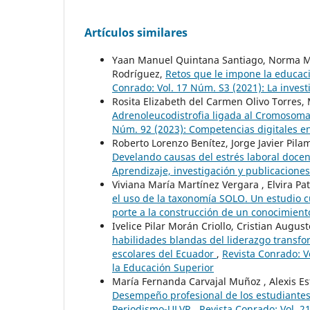
Artículos similares
Yaan Manuel Quintana Santiago, Norma Mur
Rodríguez,
Retos que le impone la educaci
Conrado: Vol. 17 Núm. S3 (2021): La invest
Rosita Elizabeth del Carmen Olivo Torres,
Adrenoleucodistrofia ligada al Cromosom
Núm. 92 (2023): Competencias digitales en
Roberto Lorenzo Benítez, Jorge Javier Pil
Develando causas del estrés laboral docent
Aprendizaje, investigación y publicaciones 
Viviana María Martínez Vergara , Elvira Pat
el uso de la taxonomía SOLO. Un estudio c
porte a la construcción de un conocimient
Ivelice Pilar Morán Criollo, Cristian Augus
habilidades blandas del liderazgo transfor
escolares del Ecuador
,
Revista Conrado: V
la Educación Superior
María Fernanda Carvajal Muñoz , Alexis E
Desempeño profesional de los estudiantes 
Periodismo-ULVR
,
Revista Conrado: Vol. 2