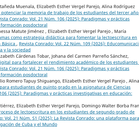
tañeda Muenala, Elizabeth Esther Vergel Parejo, Alina Rodríguez
 potenciar la memoria de trabajo de los estudiantes del tercer año
ista Conrado: Vol. 21 Núm. 106 (2025): Paradigmas y prácticas
 formación posdoctoral
essa Matute Jiménez , Elizabeth Esther Vergel Parejo , María
amas como estrategia didáctica para fomentar la lectoescritura en
n Básica
,
Revista Conrado: Vol. 22 Núm. 109 (2026): Educomunicac
a y la sociedad
lizabeth Cárdenas Tobar, Johana del Carmen Parreño Sánchez,
igital para fortalecer el rendimiento académico de los estudiantes
ista Conrado: Vol. 21 Núm. 106 (2025): Paradigmas y prácticas
 formación posdoctoral
lio Romero Tapuy Shiguango, Elizabeth Esther Vergel Parejo , Alin
 para estudiantes de quinto grado en la asignatura de Ciencias
106 (2025): Paradigmas y prácticas investigativas en educación:
tiérrez, Elizabeth Esther Vergel Parejo, Domingo Walter Borba Fra
roceso de lectoescritura en los estudiantes de segundo grado de
o: Vol. 21 Núm. S1 (2025): La Revista Conrado: una plataforma par
estigación de Cuba y el Mundo