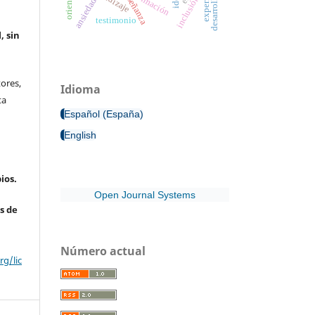
enseñanza
formación
inclusión
ansiedad
testimonio
, sin
ores,
Idioma
ta
Español (España)
English
ios.
Open Journal Systems
s de
Número actual
g/lic