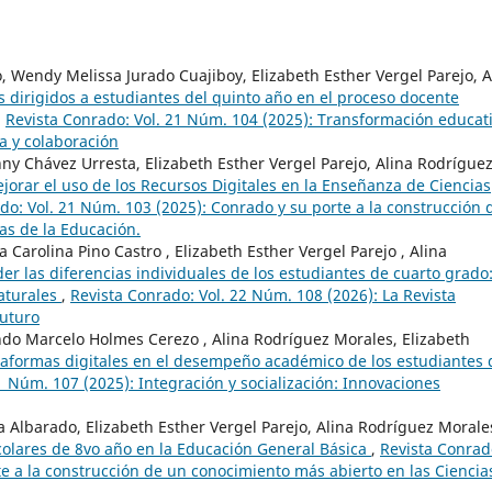
 Wendy Melissa Jurado Cuajiboy, Elizabeth Esther Vergel Parejo, A
s dirigidos a estudiantes del quinto año en el proceso docente
,
Revista Conrado: Vol. 21 Núm. 104 (2025): Transformación educat
a y colaboración
Chávez Urresta, Elizabeth Esther Vergel Parejo, Alina Rodrígue
jorar el uso de los Recursos Digitales en la Enseñanza de Ciencias
do: Vol. 21 Núm. 103 (2025): Conrado y su porte a la construcción 
as de la Educación.
Carolina Pino Castro , Elizabeth Esther Vergel Parejo , Alina
er las diferencias individuales de los estudiantes de cuarto grado
aturales
,
Revista Conrado: Vol. 22 Núm. 108 (2026): La Revista
Futuro
o Marcelo Holmes Cerezo , Alina Rodríguez Morales, Elizabeth
ataformas digitales en el desempeño académico de los estudiantes 
1 Núm. 107 (2025): Integración y socialización: Innovaciones
a Albarado, Elizabeth Esther Vergel Parejo, Alina Rodríguez Morale
colares de 8vo año en la Educación General Básica
,
Revista Conrad
te a la construcción de un conocimiento más abierto en las Ciencia