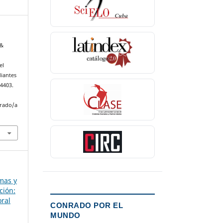
 &
el
diantes
e4403.
nrado/a
mas y
ción:
ral
CONRADO POR EL
MUNDO