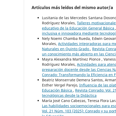
Artículos más leídos del mismo autor/a
Lusitania de las Mercedes Santana Dosono,
Rodríguez Morales,
Talleres motivacionale
educativo de la Educación General Básica
inclusiva e innovadora mediante tecnologí
Nely Noemi Chamba Rueda, Edwin Geovanny 
Morales,
Actividades integradoras para me
Naturales en Quinto Grado
,
Revista Conra
un conocimiento más abierto en las Cienci
Mayra Alexandra Martínez Pionce , Vanessa 
Rodríguez Morales,
Actividades para atend
preparación docente desde las Ciencias N
Conrado: Transformando la Eficiencia en 
Beatriz Monserrate Demera Santos, Armand
Esther Vergel Parejo,
Influencia de las pl
Educación Básica
,
Revista Conrado: Vol. 2
tecnológicas desde la Didáctica
María José Cano Cabezas, Teresa Flora Lar
Las habilidades socioemocionales para es
Vol. 21 Núm. 103 (2025): Conrado y su por