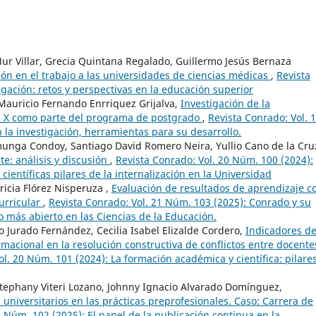
 Villar, Grecia Quintana Regalado, Guillermo Jesús Bernaza
ón en el trabajo a las universidades de ciencias médicas
,
Revista
igación: retos y perspectivas en la educación superior
 Mauricio Fernando Enrriquez Grijalva,
Investigación de la
a X como parte del programa de postgrado
,
Revista Conrado: Vol. 
 la investigación, herramientas para su desarrollo.
amunga Condoy, Santiago David Romero Neira, Yullio Cano de la Cru
e: análisis y discusión
,
Revista Conrado: Vol. 20 Núm. 100 (2024):
científicas pilares de la internalización en la Universidad
ricia Flórez Nisperuza ,
Evaluación de resultados de aprendizaje c
urricular
,
Revista Conrado: Vol. 21 Núm. 103 (2025): Conrado y su
o más abierto en las Ciencias de la Educación.
to Jurado Fernández, Cecilia Isabel Elizalde Cordero,
Indicadores d
macional en la resolución constructiva de conflictos entre docente
ol. 20 Núm. 101 (2024): La formación académica y científica: pilare
stephany Viteri Lozano, Johnny Ignacio Alvarado Domínguez,
universitarios en las prácticas preprofesionales. Caso: Carrera de
1 Núm. 102 (2025): El papel de la publicación continua en la