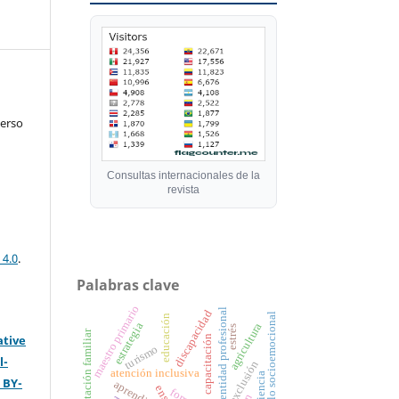
verso
Consultas internacionales de la
revista
 4.0
.
Palabras clave
maestro primario
identidad profesional
discapacidad
desarrollo socioemocional
educación
estrategia
agricultura
estrés
orientación familiar
ative
capacitación
turismo
l-
exclusión
atención inclusiva
experiencia
 BY-
aprendizaje