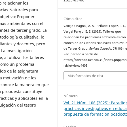
 relacionar los
cias Naturales para
objetivo: Proponer
Cómo citar
emas ambientales con el
Vallejo Chagna , A. A., Peñafiel López, L. I.,
antes de tercer grado. La
Vergel Parejo, E. E. (2025). Talleres que
odología cualitativa, lo
relacionan los problemas ambientales con 
contenido de Ciencias Naturales para estu
iantes y docentes, pero
de Tercer Grado.
Revista Conrado
,
21
(106), 
 La investigación
Recuperado a partir de
l utilizar los talleres
https://conrado.ucf.edu.cu/index.php/co
, como un problema
rticle/view/4403
ido de la asignatura
Más formatos de cita
la motivación de los
reconoce la manera en que
a propuesta constituye
Número
cticas y aplicables en la
Vol. 21 Núm. 106 (2025): Paradig
vulgación del tesoro
prácticas investigativas en educa
propuesta de formación posdocto
Sección