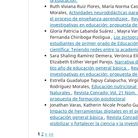
la Educación.
Ruth Viviana Ruiz Flores, María Norma Cas
Morales,
Actividades neurodidácticas para
el proceso de enseñanza-aprendizaje
,
Rev
investigativas en educación: propuesta de
Gloria Patricia Labanda Suárez , Mayra Van
Fernanda Chiriboga Posligua ,
Los pictogr
estudiantes de primer grado de Educació
científica: Tejiendo redes entre la academi
Sara Shaling Ramírez Demera, Verónica E
Elizabeth Esther Vergel Parejo,
Narrativa d
6to año de educación general básica.
,
Rev
investigativas en educación: propuesta de
Estrella Guadalupe Tapuy Calapucha, Virgi
Rodríguez Morales,
Educación nutricional
Naturales
,
Revista Conrado: Vol. 21 Núm. 
propuesta de formación posdoctoral
Jonathan Varas, Katherin Nicole Proaño Gu
Impacto de herramientas digitales en el p
educación general básica
,
Revista Conrad
visibilizar y fortalecer la ciencia y la inv
1
2
>
>>