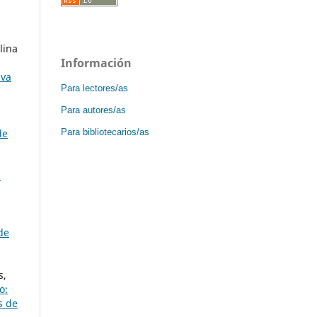
lina
Información
iva
Para lectores/as
z
Para autores/as
Para bibliotecarios/as
de
:
de
s,
o:
s de