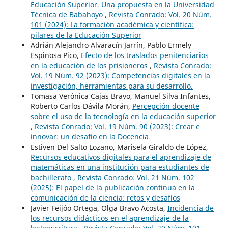
Educación Superior. Una propuesta en la Universidad
Técnica de Babahoyo
,
Revista Conrado: Vol. 20 Núm.
101 (2024): La formación académica y científica:
pilares de la Educación Superior
Adrián Alejandro Alvaracín Jarrín, Pablo Ermely
Espinosa Pico,
Efecto de los traslados penitenciarios
en la educación de los prisioneros
,
Revista Conrado:
Vol. 19 Núm. 92 (2023): Competencias digitales en la
investigación, herramientas para su desarrollo.
Tomasa Verónica Cajas Bravo, Manuel Silva Infantes,
Roberto Carlos Dávila Morán,
Percepción docente
sobre el uso de la tecnología en la educación superior
,
Revista Conrado: Vol. 19 Núm. 90 (2023): Crear e
innovar: un desafio en la Docencia
Estiven Del Salto Lozano, Marisela Giraldo de López,
Recursos educativos digitales para el aprendizaje de
matemáticas en una institución para estudiantes de
bachillerato
,
Revista Conrado: Vol. 21 Núm. 102
(2025): El papel de la publicación continua en la
comunicación de la ciencia: retos y desafíos
Javier Feijóo Ortega, Olga Bravo Acosta,
Incidencia de
los recursos didácticos en el aprendizaje de la