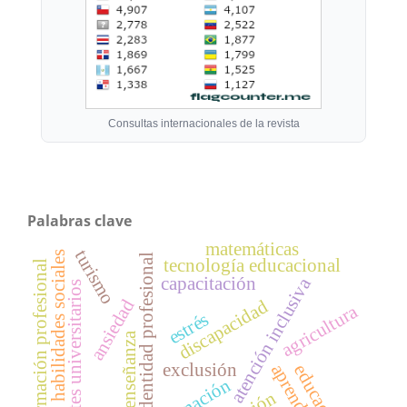
Consultas internacionales de la revista
Palabras clave
matemáticas
turismo
habilidades sociales
identidad profesional
tecnología educacional
formación profesional
capacitación
atención inclusiva
docentes universitarios
ansiedad
discapacidad
agricultura
estrés
enseñanza
exclusión
aprendizaje
educación
formación