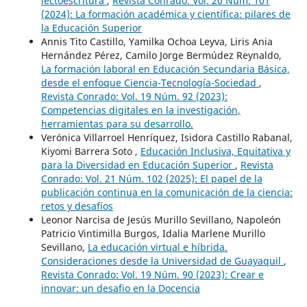
lectoescritura
,
Revista Conrado: Vol. 20 Núm. 101
(2024): La formación académica y científica: pilares de
la Educación Superior
Annis Tito Castillo, Yamilka Ochoa Leyva, Liris Ania
Hernández Pérez, Camilo Jorge Bermúdez Reynaldo,
La formación laboral en Educación Secundaria Básica,
desde el enfoque Ciencia-Tecnología-Sociedad
,
Revista Conrado: Vol. 19 Núm. 92 (2023):
Competencias digitales en la investigación,
herramientas para su desarrollo.
Verónica Villarroel Henríquez, Isidora Castillo Rabanal,
Kiyomi Barrera Soto ,
Educación Inclusiva, Equitativa y
para la Diversidad en Educación Superior
,
Revista
Conrado: Vol. 21 Núm. 102 (2025): El papel de la
publicación continua en la comunicación de la ciencia:
retos y desafíos
Leonor Narcisa de Jesús Murillo Sevillano, Napoleón
Patricio Vintimilla Burgos, Idalia Marlene Murillo
Sevillano,
La educación virtual e híbrida.
Consideraciones desde la Universidad de Guayaquil
,
Revista Conrado: Vol. 19 Núm. 90 (2023): Crear e
innovar: un desafio en la Docencia