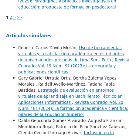
(2025): Paradigmas y prácticas investigativas en
educación: propuesta de formación posdoctoral
1
2
>
>>
Artículos similares
Roberto Carlos Dávila Morán,
Uso de herramientas
virtuales y la satisfacción académica en estudiantes
de universidades privadas de Lima Sur - Perú
,
Revista
Conrado: Vol. 19 Núm. 91 (2023): La ortografía y
publicaciones científicas
Gary Gabriel Urrutia Ortiz, Bertha Zulema Yepez
Morales , Raidell Avello-Martínez, Tatiana Tapia
Bastidas,
Estrategia de evaluación en entornos
virtuales de aprendizaje en Bachillerato Técnico en
Aplicaciones Informáticas
,
Revista Conrado: Vol. 20
Núm. 101 (2024): La formación académica y científica:
pilares de la Educación Superior
Dalila Geoconda Gómez Alvarado, Augusto Franklin
Mendiburu Rojas, Patricia del Pilar Sánchez Cabezas,
Glenda Cecibel Intriago Alcívar,
Inclusión en la