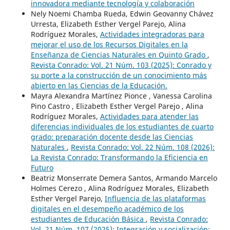
innovadora mediante tecnología y colaboración
Nely Noemi Chamba Rueda, Edwin Geovanny Chávez
Urresta, Elizabeth Esther Vergel Parejo, Alina
Rodríguez Morales,
Actividades integradoras para
mejorar el uso de los Recursos Digitales en la
Enseñanza de Ciencias Naturales en Quinto Grado
,
Revista Conrado: Vol. 21 Núm. 103 (2025): Conrado y
su porte a la construcción de un conocimiento más
abierto en las Ciencias de la Educación.
Mayra Alexandra Martínez Pionce , Vanessa Carolina
Pino Castro , Elizabeth Esther Vergel Parejo , Alina
Rodríguez Morales,
Actividades para atender las
diferencias individuales de los estudiantes de cuarto
grado: preparación docente desde las Ciencias
Naturales
,
Revista Conrado: Vol. 22 Núm. 108 (2026):
La Revista Conrado: Transformando la Eficiencia en
Futuro
Beatriz Monserrate Demera Santos, Armando Marcelo
Holmes Cerezo , Alina Rodríguez Morales, Elizabeth
Esther Vergel Parejo,
Influencia de las plataformas
digitales en el desempeño académico de los
estudiantes de Educación Básica
,
Revista Conrado:
Vol. 21 Núm. 107 (2025): Integración y socialización: