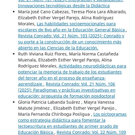
Innovaciones tecnológicas desde la Didáctica
María José Cano Cabezas, Teresa Flora Lara Albarado,
Elizabeth Esther Vergel Parejo, Alina Rodríguez
Morales,
Las habilidades socioemocionales para
escolares de 8vo año en la Educación General Básica
,
Revista Conrado: Vol. 21 Núm. 103 (2025): Conrado y
su porte a la construcción de un conocimiento más
abierto en las Ciencias de la Educación.
Ruth Viviana Ruiz Flores, María Norma Castañeda
Muenala, Elizabeth Esther Vergel Parejo, Alina
Rodríguez Morales,
Actividades neurodidácticas para
potenciar la memoria de trabajo de los estudiantes
del tercer año en el proceso de enseñanza-
aprendizaje
,
Revista Conrado: Vol. 21 Núm. 106
(2025): Paradigmas y prácticas investigativas en
educación: propuesta de formación posdoctoral
Gloria Patricia Labanda Suárez , Mayra Vanessa
Matute Jiménez , Elizabeth Esther Vergel Parejo ,
María Fernanda Chiriboga Posligua ,
Los pictogramas
como estrategia didáctica para fomentar la
lectoescritura en estudiantes de primer grado de
Educación Básica
,
Revista Conrado: Vol. 22 Núm. 109