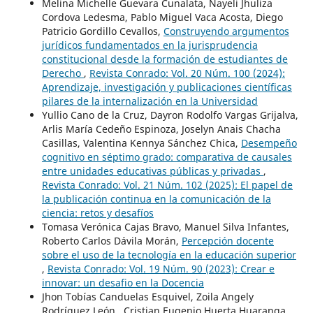
Melina Michelle Guevara Cunalata, Nayeli Jhuliza
Cordova Ledesma, Pablo Miguel Vaca Acosta, Diego
Patricio Gordillo Cevallos,
Construyendo argumentos
jurídicos fundamentados en la jurisprudencia
constitucional desde la formación de estudiantes de
Derecho
,
Revista Conrado: Vol. 20 Núm. 100 (2024):
Aprendizaje, investigación y publicaciones científicas
pilares de la internalización en la Universidad
Yullio Cano de la Cruz, Dayron Rodolfo Vargas Grijalva,
Arlis María Cedeño Espinoza, Joselyn Anais Chacha
Casillas, Valentina Kennya Sánchez Chica,
Desempeño
cognitivo en séptimo grado: comparativa de causales
entre unidades educativas públicas y privadas
,
Revista Conrado: Vol. 21 Núm. 102 (2025): El papel de
la publicación continua en la comunicación de la
ciencia: retos y desafíos
Tomasa Verónica Cajas Bravo, Manuel Silva Infantes,
Roberto Carlos Dávila Morán,
Percepción docente
sobre el uso de la tecnología en la educación superior
,
Revista Conrado: Vol. 19 Núm. 90 (2023): Crear e
innovar: un desafio en la Docencia
Jhon Tobías Canduelas Esquivel, Zoila Angely
Rodríguez León , Cristian Eugenio Huerta Huaranga ,