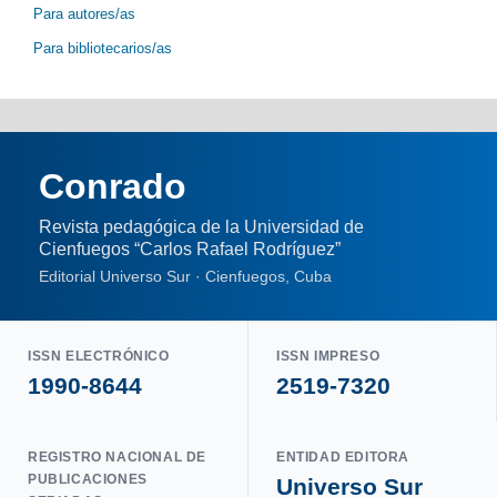
Para autores/as
Para bibliotecarios/as
Conrado
Revista pedagógica de la Universidad de
Cienfuegos “Carlos Rafael Rodríguez”
Editorial Universo Sur · Cienfuegos, Cuba
ISSN ELECTRÓNICO
ISSN IMPRESO
1990-8644
2519-7320
REGISTRO NACIONAL DE
ENTIDAD EDITORA
PUBLICACIONES
Universo Sur