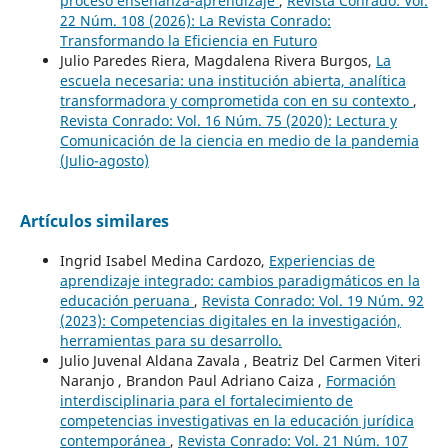
proceso enseñanza-aprendizaje
,
Revista Conrado: Vol.
22 Núm. 108 (2026): La Revista Conrado:
Transformando la Eficiencia en Futuro
Julio Paredes Riera, Magdalena Rivera Burgos,
La
escuela necesaria: una institución abierta, analítica
transformadora y comprometida con en su contexto
,
Revista Conrado: Vol. 16 Núm. 75 (2020): Lectura y
Comunicación de la ciencia en medio de la pandemia
(Julio-agosto)
Artículos similares
Ingrid Isabel Medina Cardozo,
Experiencias de
aprendizaje integrado: cambios paradigmáticos en la
educación peruana
,
Revista Conrado: Vol. 19 Núm. 92
(2023): Competencias digitales en la investigación,
herramientas para su desarrollo.
Julio Juvenal Aldana Zavala , Beatriz Del Carmen Viteri
Naranjo , Brandon Paul Adriano Caiza ,
Formación
interdisciplinaria para el fortalecimiento de
competencias investigativas en la educación jurídica
contemporánea
,
Revista Conrado: Vol. 21 Núm. 107