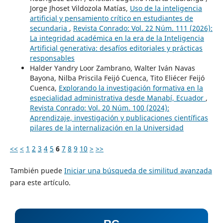
Jorge Jhoset Vildozola Matías,
Uso de la inteligencia
artificial y pensamiento crítico en estudiantes de
secundaria
,
Revista Conrado: Vol. 22 Núm. 111 (2026):
La integridad académica en la era de la Inteligencia
Artificial generativa: desafíos editoriales y prácticas
responsables
Halder Yandry Loor Zambrano, Walter Iván Navas
Bayona, Nilba Priscila Feijó Cuenca, Tito Eliécer Feijó
Cuenca,
Explorando la investigación formativa en la
especialidad administrativa desde Manabí, Ecuador
,
Revista Conrado: Vol. 20 Núm. 100 (2024):
Aprendizaje, investigación y publicaciones científicas
pilares de la internalización en la Universidad
<<
<
1
2
3
4
5
6
7
8
9
10
>
>>
También puede
Iniciar una búsqueda de similitud avanzada
para este artículo.