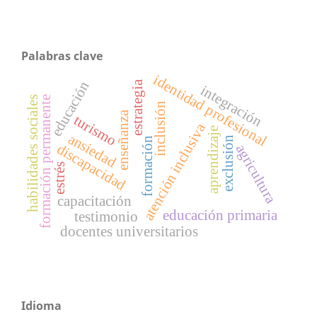
Palabras clave
identidad profesional
educación
estrategia
integración
habilidades sociales
formación permanente
inclusión
enseñanza
turismo
atención inclusiva
aprendizaje
ansiedad
exclusión
formación
discapacidad
agricultura
estrés
capacitación
educación primaria
testimonio
docentes universitarios
Idioma