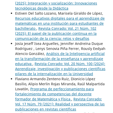
(2025): Integración y socialización: Innovaciones
tecnológicas desde la Didáctica
Estiven Del Salto Lozano, Marisela Giraldo de López,
Recursos educativos digitales para el aprendizaje de
matemáticas en una institución para estudiantes de
bachillerato
,
Revista Conrado: Vol. 21 Núm. 102
(2025): El papel de la publicación continua en la
comunicación de la ciencia: retos y desafíos
Josía Jeseff Isea Arguelles, Jennifer Andreína Duque
Rodríguez , Lenys Senovia Piña Ferrer, Rously Eedyah
Atencio González,
Análisis de la Inteligencia artificial
en la transformación de la enseñanza y aprendizaje
educativa
,
Revista Conrado: Vol. 20 Núm. 100 (2024):
Aprendizaje, investigación y publicaciones científicas
pilares de la internalización en la Universidad
Flaviano Armando Zenteno Ruiz, Dionicio López
Basilio, Alipio Merlin Rojas Miranda, Raúl Malpartida
Lovatón,
Programa de perfeccionamiento para
fortalecimiento de competencias del docente
formador de Matemática y Física
,
Revista Conrado:
Vol. 17 Núm. 79 (2021): Realidad y perspectiva de las
publicaciones en revistas científicas