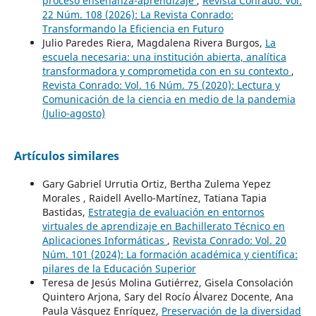
proceso enseñanza-aprendizaje
,
Revista Conrado: Vol.
22 Núm. 108 (2026): La Revista Conrado:
Transformando la Eficiencia en Futuro
Julio Paredes Riera, Magdalena Rivera Burgos,
La
escuela necesaria: una institución abierta, analítica
transformadora y comprometida con en su contexto
,
Revista Conrado: Vol. 16 Núm. 75 (2020): Lectura y
Comunicación de la ciencia en medio de la pandemia
(Julio-agosto)
Artículos similares
Gary Gabriel Urrutia Ortiz, Bertha Zulema Yepez
Morales , Raidell Avello-Martínez, Tatiana Tapia
Bastidas,
Estrategia de evaluación en entornos
virtuales de aprendizaje en Bachillerato Técnico en
Aplicaciones Informáticas
,
Revista Conrado: Vol. 20
Núm. 101 (2024): La formación académica y científica:
pilares de la Educación Superior
Teresa de Jesús Molina Gutiérrez, Gisela Consolación
Quintero Arjona, Sary del Rocío Álvarez Docente, Ana
Paula Vásquez Enríquez,
Preservación de la diversidad