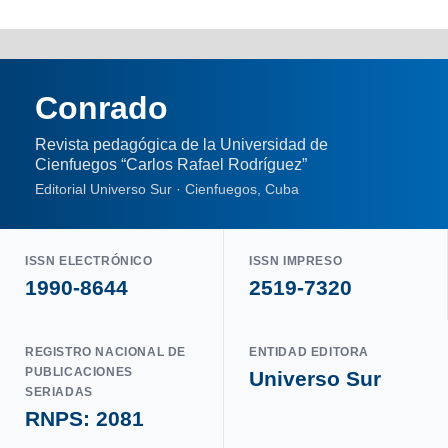
Conrado
Revista pedagógica de la Universidad de
Cienfuegos “Carlos Rafael Rodríguez”
Editorial Universo Sur · Cienfuegos, Cuba
ISSN ELECTRÓNICO
ISSN IMPRESO
1990-8644
2519-7320
REGISTRO NACIONAL DE
ENTIDAD EDITORA
PUBLICACIONES
Universo Sur
SERIADAS
RNPS: 2081