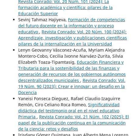
Revista Conrado: Vol. 20 Núm. 101 (2024): La
formación académica y científica: pilares de la
Educación Superior
Sevinj Tahmaz Hajiyeva,
Formación de competencias
del futuro docente en la información y proceso
educativo
,
Revista Conrado: Vol. 20 Núm. 100 (2024):
Aprendizaje, investigación y publicaciones científicas
pilares de la internalización en la Universidad
Lenyn Geovanny Vásconez-Acuña, Myriam Alejandra
Montero-Cobo, Cecilia Ivonne Narváez-Zurita, Silvia
Elizabeth Toaza-Tipamtasig,
Educación Financiera y
Tributaria para la sostenibilidad de las finanzas y
generación de recursos de los gobiernos autónomos
descentralizados municipales
,
Revista Conrado: Vol.
19 Núm. 90 (2023): Crear e innovar: un desafio en la
Docencia
Yaneisi Fonseca Dieguez, Rafael Claudio Izaguirre
Remón, Ciro Celiano Roca Romeo,
Significatividad
didáctica del testimonio oral en el nivel educativo
Primaria
,
Revista Conrado: Vol. 21 Núm. 102 (2025): El
papel de la publicación continua en la comunicación
de la ciencia: retos y desafíos
Irisdany Gómez Quintana, Juan Alberto Mena Lorenzo,