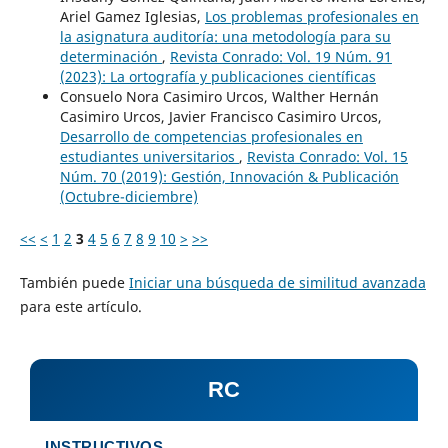
Ariel Gamez Iglesias,
Los problemas profesionales en
la asignatura auditoría: una metodología para su
determinación
,
Revista Conrado: Vol. 19 Núm. 91
(2023): La ortografía y publicaciones científicas
Consuelo Nora Casimiro Urcos, Walther Hernán
Casimiro Urcos, Javier Francisco Casimiro Urcos,
Desarrollo de competencias profesionales en
estudiantes universitarios
,
Revista Conrado: Vol. 15
Núm. 70 (2019): Gestión, Innovación & Publicación
(Octubre-diciembre)
<<
<
1
2
3
4
5
6
7
8
9
10
>
>>
También puede
Iniciar una búsqueda de similitud avanzada
para este artículo.
RC
INSTRUCTIVOS