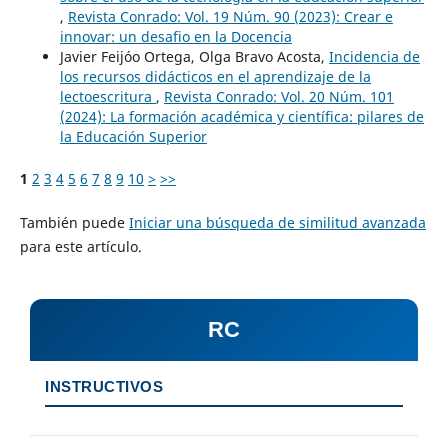
,
Revista Conrado: Vol. 19 Núm. 90 (2023): Crear e
innovar: un desafio en la Docencia
Javier Feijóo Ortega, Olga Bravo Acosta,
Incidencia de
los recursos didácticos en el aprendizaje de la
lectoescritura
,
Revista Conrado: Vol. 20 Núm. 101
(2024): La formación académica y científica: pilares de
la Educación Superior
1
2
3
4
5
6
7
8
9
10
>
>>
También puede
Iniciar una búsqueda de similitud avanzada
para este artículo.
RC
INSTRUCTIVOS