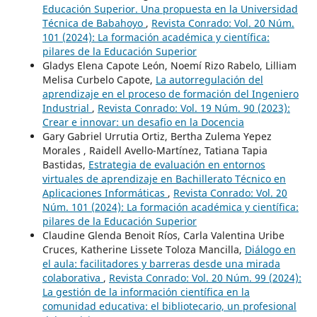
Educación Superior. Una propuesta en la Universidad
Técnica de Babahoyo
,
Revista Conrado: Vol. 20 Núm.
101 (2024): La formación académica y científica:
pilares de la Educación Superior
Gladys Elena Capote León, Noemí Rizo Rabelo, Lilliam
Melisa Curbelo Capote,
La autorregulación del
aprendizaje en el proceso de formación del Ingeniero
Industrial
,
Revista Conrado: Vol. 19 Núm. 90 (2023):
Crear e innovar: un desafio en la Docencia
Gary Gabriel Urrutia Ortiz, Bertha Zulema Yepez
Morales , Raidell Avello-Martínez, Tatiana Tapia
Bastidas,
Estrategia de evaluación en entornos
virtuales de aprendizaje en Bachillerato Técnico en
Aplicaciones Informáticas
,
Revista Conrado: Vol. 20
Núm. 101 (2024): La formación académica y científica:
pilares de la Educación Superior
Claudine Glenda Benoit Ríos, Carla Valentina Uribe
Cruces, Katherine Lissete Toloza Mancilla,
Diálogo en
el aula: facilitadores y barreras desde una mirada
colaborativa
,
Revista Conrado: Vol. 20 Núm. 99 (2024):
La gestión de la información científica en la
comunidad educativa: el bibliotecario, un profesional