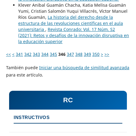
Klever Anibal Guamán Chacha, Katia Melisa Guamán
Yumi, Cristian Salomón Yuqui Villacrés, Víctor Manuel
Ríos Guamán,
La historia del derecho desde la
estructura de las revoluciones científicas en el aula
universitaria
,
Revista Conrado: Vol. 17 Núm. S2
(2021): Retos y desafíos de la innovación disruptiva en
la educación superior
<<
<
341
342
343
344
345
346
347
348
349
350
>
>>
También puede
Iniciar una búsqueda de similitud avanzada
para este artículo.
RC
INSTRUCTIVOS