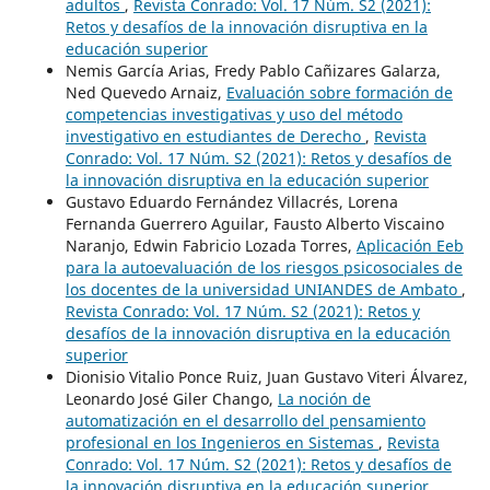
adultos
,
Revista Conrado: Vol. 17 Núm. S2 (2021):
Retos y desafíos de la innovación disruptiva en la
educación superior
Nemis García Arias, Fredy Pablo Cañizares Galarza,
Ned Quevedo Arnaiz,
Evaluación sobre formación de
competencias investigativas y uso del método
investigativo en estudiantes de Derecho
,
Revista
Conrado: Vol. 17 Núm. S2 (2021): Retos y desafíos de
la innovación disruptiva en la educación superior
Gustavo Eduardo Fernández Villacrés, Lorena
Fernanda Guerrero Aguilar, Fausto Alberto Viscaino
Naranjo, Edwin Fabricio Lozada Torres,
Aplicación Eeb
para la autoevaluación de los riesgos psicosociales de
los docentes de la universidad UNIANDES de Ambato
,
Revista Conrado: Vol. 17 Núm. S2 (2021): Retos y
desafíos de la innovación disruptiva en la educación
superior
Dionisio Vitalio Ponce Ruiz, Juan Gustavo Viteri Álvarez,
Leonardo José Giler Chango,
La noción de
automatización en el desarrollo del pensamiento
profesional en los Ingenieros en Sistemas
,
Revista
Conrado: Vol. 17 Núm. S2 (2021): Retos y desafíos de
la innovación disruptiva en la educación superior