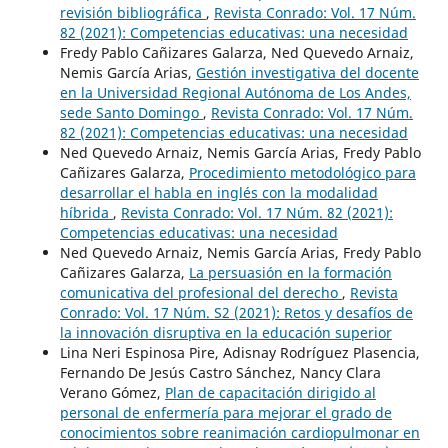
revisión bibliográfica
,
Revista Conrado: Vol. 17 Núm.
82 (2021): Competencias educativas: una necesidad
Fredy Pablo Cañizares Galarza, Ned Quevedo Arnaiz,
Nemis García Arias,
Gestión investigativa del docente
en la Universidad Regional Autónoma de Los Andes,
sede Santo Domingo
,
Revista Conrado: Vol. 17 Núm.
82 (2021): Competencias educativas: una necesidad
Ned Quevedo Arnaiz, Nemis García Arias, Fredy Pablo
Cañizares Galarza,
Procedimiento metodológico para
desarrollar el habla en inglés con la modalidad
híbrida
,
Revista Conrado: Vol. 17 Núm. 82 (2021):
Competencias educativas: una necesidad
Ned Quevedo Arnaiz, Nemis García Arias, Fredy Pablo
Cañizares Galarza,
La persuasión en la formación
comunicativa del profesional del derecho
,
Revista
Conrado: Vol. 17 Núm. S2 (2021): Retos y desafíos de
la innovación disruptiva en la educación superior
Lina Neri Espinosa Pire, Adisnay Rodríguez Plasencia,
Fernando De Jesús Castro Sánchez, Nancy Clara
Verano Gómez,
Plan de capacitación dirigido al
personal de enfermería para mejorar el grado de
conocimientos sobre reanimación cardiopulmonar en