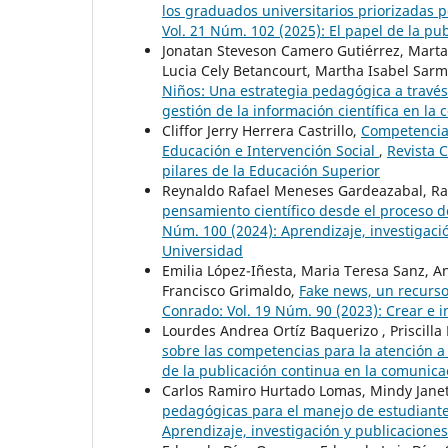
los graduados universitarios priorizadas 
Vol. 21 Núm. 102 (2025): El papel de la pub
Jonatan Steveson Camero Gutiérrez, Mart
Lucia Cely Betancourt, Martha Isabel Sarm
Niños: Una estrategia pedagógica a través
gestión de la información científica en la 
Cliffor Jerry Herrera Castrillo,
Competencias
Educación e Intervención Social
,
Revista C
pilares de la Educación Superior
Reynaldo Rafael Meneses Gardeazabal, Ram
pensamiento científico desde el proceso d
Núm. 100 (2024): Aprendizaje, investigación
Universidad
Emilia López-Iñesta, Maria Teresa Sanz, A
Francisco Grimaldo,
Fake news, un recurso
Conrado: Vol. 19 Núm. 90 (2023): Crear e i
Lourdes Andrea Ortíz Baquerizo , Priscilla
sobre las competencias para la atención a
de la publicación continua en la comunicac
Carlos Ramiro Hurtado Lomas, Mindy Janet
pedagógicas para el manejo de estudian
Aprendizaje, investigación y publicaciones 