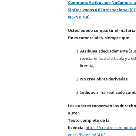
Commons Atribución-NoComercia
SinDerivadas 4.0 Internacional (CC
NC-ND 4.0)
.
Usted puede compartir el material
fines comerciales, siempre que:
Atribuya
adecuadamente (aut
revista, enlace al artículo y a es
licencia).
No cree obras derivadas.
Indique si ha realizado camb
Los autores conservan los derecho
autor.
Texto completo de la
licencia:
https://creativecommons.or
enses/by-nc-nd/4.0/