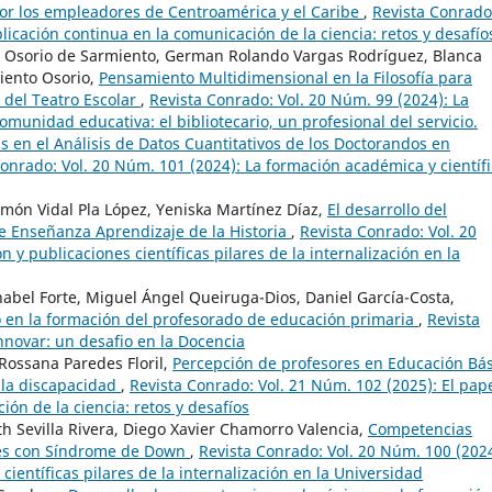
por los empleadores de Centroamérica y el Caribe
,
Revista Conrado
licación continua en la comunicación de la ciencia: retos y desafío
a Osorio de Sarmiento, German Rolando Vargas Rodríguez, Blanca
iento Osorio,
Pensamiento Multidimensional en la Filosofía para
 del Teatro Escolar
,
Revista Conrado: Vol. 20 Núm. 99 (2024): La
comunidad educativa: el bibliotecario, un profesional del servicio.
 en el Análisis de Datos Cuantitativos de los Doctorandos en
onrado: Vol. 20 Núm. 101 (2024): La formación académica y científi
ón Vidal Pla López, Yeniska Martínez Díaz,
El desarrollo del
e Enseñanza Aprendizaje de la Historia
,
Revista Conrado: Vol. 20
 y publicaciones científicas pilares de la internalización en la
nabel Forte, Miguel Ángel Queiruga-Dios, Daniel García-Costa,
 en la formación del profesorado de educación primaria
,
Revista
nnovar: un desafio en la Docencia
 Rossana Paredes Floril,
Percepción de profesores en Educación Bás
 la discapacidad
,
Revista Conrado: Vol. 21 Núm. 102 (2025): El pap
ión de la ciencia: retos y desafíos
h Sevilla Rivera, Diego Xavier Chamorro Valencia,
Competencias
tes con Síndrome de Down
,
Revista Conrado: Vol. 20 Núm. 100 (2024
científicas pilares de la internalización en la Universidad