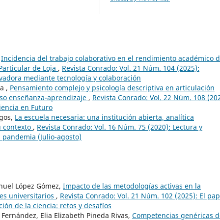
,
Incidencia del trabajo colaborativo en el rendimiento académico 
Particular de Loja
,
Revista Conrado: Vol. 21 Núm. 104 (2025):
ovadora mediante tecnología y colaboración
a ,
Pensamiento complejo y psicología descriptiva en articulación
eso enseñanza-aprendizaje
,
Revista Conrado: Vol. 22 Núm. 108 (202
iencia en Futuro
rgos,
La escuela necesaria: una institución abierta, analítica
u contexto
,
Revista Conrado: Vol. 16 Núm. 75 (2020): Lectura y
 pandemia (Julio-agosto)
anuel López Gómez,
Impacto de las metodologías activas en la
es universitarios
,
Revista Conrado: Vol. 21 Núm. 102 (2025): El pap
ión de la ciencia: retos y desafíos
Fernández, Elia Elizabeth Pineda Rivas,
Competencias genéricas d