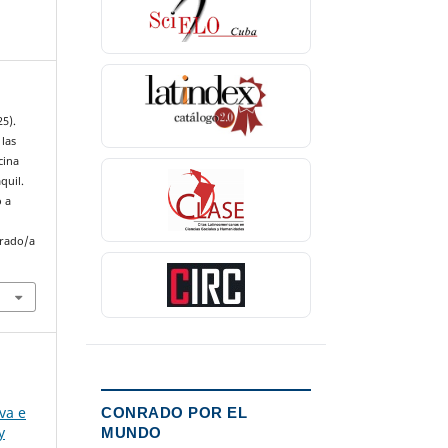
25).
 las
cina
quil.
o a
nrado/a
va e
CONRADO POR EL
y
MUNDO