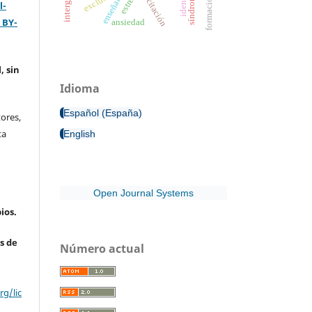
capacitación
exclusión
enseñanza
estrés
l-
 BY-
ansiedad
, sin
Idioma
Español (España)
ores,
ta
English
Open Journal Systems
ios.
s de
Número actual
g/lic