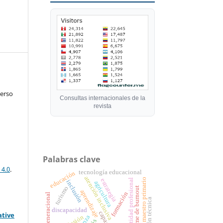
verso
Consultas internacionales de la
revista
Palabras clave
 4.0
.
tecnología educacional
educación
atención inclusiva
maestro primario
estrategia
identidad profesional
inclusión
agricultura
turismo
síndrome de burnout
aprendizaje
formación
intergeneracional
formación técnica
discapacidad
ative