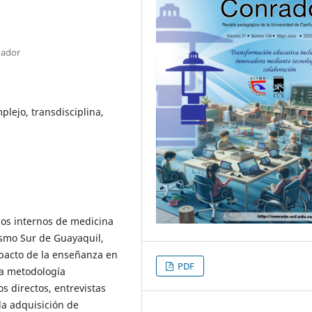
uador
lejo, transdisciplina,
 los internos de medicina
asmo Sur de Guayaquil,
mpacto de la enseñanza en
PDF
na metodología
s directos, entrevistas
la adquisición de