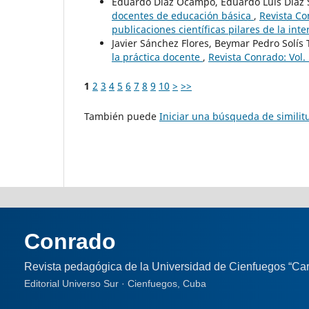
Eduardo Díaz Ocampo, Eduardo Luis Díaz
docentes de educación básica
,
Revista Co
publicaciones científicas pilares de la int
Javier Sánchez Flores, Beymar Pedro Solís T
la práctica docente
,
Revista Conrado: Vol.
1
2
3
4
5
6
7
8
9
10
>
>>
También puede
Iniciar una búsqueda de simili
Conrado
Revista pedagógica de la Universidad de Cienfuegos “Car
Editorial Universo Sur · Cienfuegos, Cuba