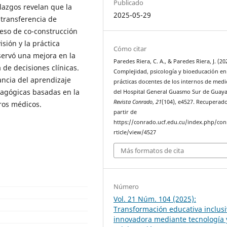
Publicado
lazgos revelan que la
2025-05-29
 transferencia de
ceso de co-construcción
sión y la práctica
Cómo citar
servó una mejora en la
Paredes Riera, C. A., & Paredes Riera, J. (20
 de decisiones clínicas.
Complejidad, psicología y bioeducación en
ancia del aprendizaje
prácticas docentes de los internos de medi
edagógicas basadas en la
del Hospital General Guasmo Sur de Guaya
Revista Conrado
,
21
(104), e4527. Recuperad
ros médicos.
partir de
https://conrado.ucf.edu.cu/index.php/co
rticle/view/4527
Más formatos de cita
Número
Vol. 21 Núm. 104 (2025):
Transformación educativa inclusi
innovadora mediante tecnología 