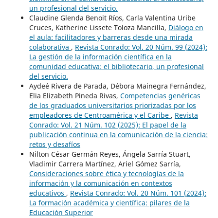
un profesional del servicio.
Claudine Glenda Benoit Ríos, Carla Valentina Uribe
Cruces, Katherine Lissete Toloza Mancilla,
Diálogo en
el aula: facilitadores y barreras desde una mirada
colaborativa
,
Revista Conrado: Vol. 20 Núm. 99 (2024):
La gestión de la información científica en la
comunidad educativa: el bibliotecario, un profesional
del servicio.
Aydeé Rivera de Parada, Débora Mainegra Fernández,
Elia Elizabeth Pineda Rivas,
Competencias genéricas
de los graduados universitarios priorizadas por los
empleadores de Centroamérica y el Caribe
,
Revista
Conrado: Vol. 21 Núm. 102 (2025): El papel de la
publicación continua en la comunicación de la ciencia:
retos y desafíos
Nilton César Germán Reyes, Ángela Sarría Stuart,
Vladimir Carrera Martínez, Ariel Gómez Sarría,
Consideraciones sobre ética y tecnologías de la
información y la comunicación en contextos
educativos
,
Revista Conrado: Vol. 20 Núm. 101 (2024):
La formación académica y científica: pilares de la
Educación Superior