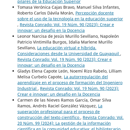
pilares de la Educación Superior
Tomasa Verónica Cajas Bravo, Manuel Silva Infantes,
Roberto Carlos Dávila Morán,
Percepción docente
sobre el uso de la tecnología en la educación superior
,
Revista Conrado: Vol. 19 Núm. 90 (2023): Crear e
innovar: un desafio en la Docencia
Leonor Narcisa de Jesús Murillo Sevillano, Napoleón
Patricio Vintimilla Burgos, Idalia Marlene Murillo
Sevillano,
La educación virtual e híbrida.
Consideraciones desde la Universidad de Guayaquil
,
Revista Conrado: Vol. 19 Núm. 90 (2023): Crear e
innovar: un desafio en la Docencia
Gladys Elena Capote León, Noemí Rizo Rabelo, Lilliam
Melisa Curbelo Capote,
La autorregulación del
aprendizaje en el proceso de formación del Ingeniero
Industrial
,
Revista Conrado: Vol. 19 Núm. 90 (2023):
Crear e innovar: un desafio en la Docencia
Carmen de las Nieves Ramos García, Omar Silva
Ramos, Andrés Raciel González Vázquez,
La
superación profesional para el proceso de
construcción del texto científico
,
Revista Conrado: Vol.
20 Núm. 99 (2024): La gestión de la información
científica en la comunidad educativa: el bibliotecario,