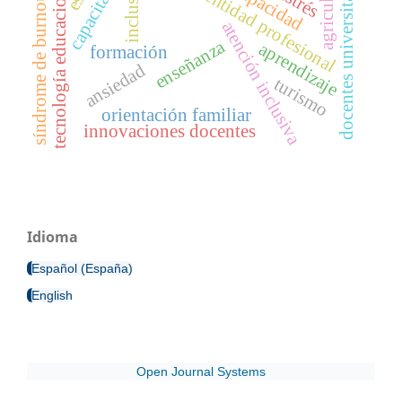
capacitación
docentes universitarios
agricultura
discapacidad
inclusión
tecnología educacional
identidad profesional
estrés
síndrome de burnout
atención inclusiva
enseñanza
aprendizaje
formación
ansiedad
turismo
orientación familiar
innovaciones docentes
Idioma
Español (España)
English
Open Journal Systems