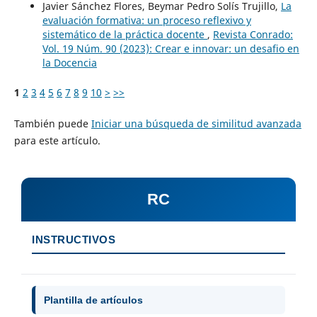
Javier Sánchez Flores, Beymar Pedro Solís Trujillo,
La
evaluación formativa: un proceso reflexivo y
sistemático de la práctica docente
,
Revista Conrado:
Vol. 19 Núm. 90 (2023): Crear e innovar: un desafio en
la Docencia
1
2
3
4
5
6
7
8
9
10
>
>>
También puede
Iniciar una búsqueda de similitud avanzada
para este artículo.
RC
INSTRUCTIVOS
Plantilla de artículos