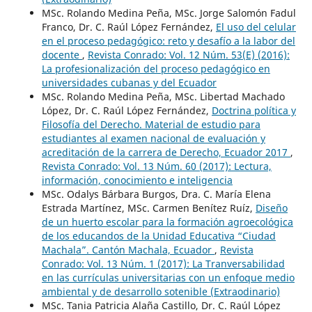
MSc. Rolando Medina Peña, MSc. Jorge Salomón Fadul
Franco, Dr. C. Raúl López Fernández,
El uso del celular
en el proceso pedagógico: reto y desafío a la labor del
docente
,
Revista Conrado: Vol. 12 Núm. 53(E) (2016):
La profesionalización del proceso pedagógico en
universidades cubanas y del Ecuador
MSc. Rolando Medina Peña, MSc. Libertad Machado
López, Dr. C. Raúl López Fernández,
Doctrina política y
Filosofía del Derecho. Material de estudio para
estudiantes al examen nacional de evaluación y
acreditación de la carrera de Derecho, Ecuador 2017
,
Revista Conrado: Vol. 13 Núm. 60 (2017): Lectura,
información, conocimiento e inteligencia
MSc. Odalys Bárbara Burgos, Dra. C. María Elena
Estrada Martínez, MSc. Carmen Benítez Ruíz,
Diseño
de un huerto escolar para la formación agroecológica
de los educandos de la Unidad Educativa “Ciudad
Machala”. Cantón Machala, Ecuador
,
Revista
Conrado: Vol. 13 Núm. 1 (2017): La Tranversabilidad
en las currículas universitarias con un enfoque medio
ambiental y de desarrollo sotenible (Extraodinario)
MSc. Tania Patricia Alaña Castillo, Dr. C. Raúl López