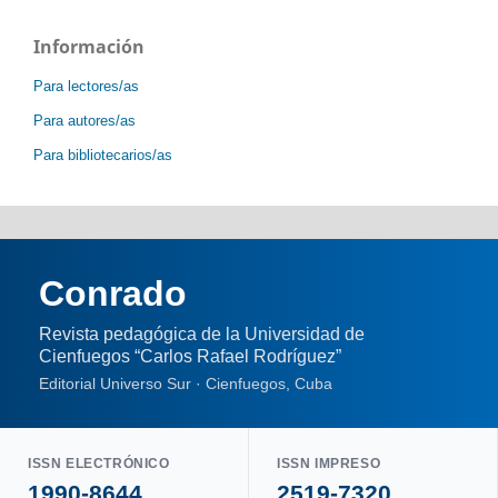
Información
Para lectores/as
Para autores/as
Para bibliotecarios/as
Conrado
Revista pedagógica de la Universidad de
Cienfuegos “Carlos Rafael Rodríguez”
Editorial Universo Sur · Cienfuegos, Cuba
ISSN ELECTRÓNICO
ISSN IMPRESO
1990-8644
2519-7320