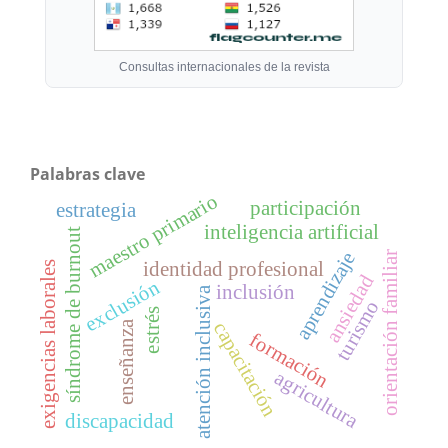
Consultas internacionales de la revista
Palabras clave
maestro primario
participación
estrategia
inteligencia artificial
síndrome de burnout
aprendizaje
orientación familiar
identidad profesional
exigencias laborales
ansiedad
exclusión
inclusión
atención inclusiva
turismo
estrés
capacitación
enseñanza
formación
agricultura
discapacidad