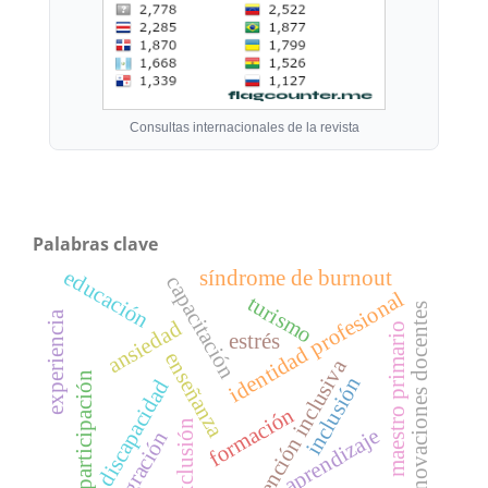
Consultas internacionales de la revista
Palabras clave
educación
síndrome de burnout
capacitación
identidad profesional
turismo
innovaciones docentes
experiencia
ansiedad
maestro primario
estrés
enseñanza
atención inclusiva
participación
inclusión
discapacidad
formación
exclusión
aprendizaje
integración