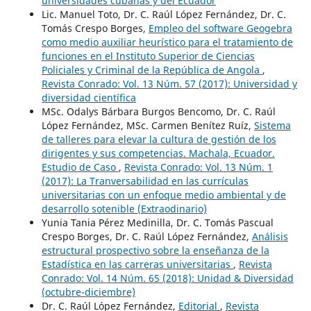
universidades cubanas y del Ecuador
Lic. Manuel Toto, Dr. C. Raúl López Fernández, Dr. C.
Tomás Crespo Borges,
Empleo del software Geogebra
como medio auxiliar heurístico para el tratamiento de
funciones en el Instituto Superior de Ciencias
Policiales y Criminal de la República de Angola
,
Revista Conrado: Vol. 13 Núm. 57 (2017): Universidad y
diversidad científica
MSc. Odalys Bárbara Burgos Bencomo, Dr. C. Raúl
López Fernández, MSc. Carmen Benítez Ruíz,
Sistema
de talleres para elevar la cultura de gestión de los
dirigentes y sus competencias. Machala, Ecuador.
Estudio de Caso
,
Revista Conrado: Vol. 13 Núm. 1
(2017): La Tranversabilidad en las currículas
universitarias con un enfoque medio ambiental y de
desarrollo sotenible (Extraodinario)
Yunia Tania Pérez Medinilla, Dr. C. Tomás Pascual
Crespo Borges, Dr. C. Raúl López Fernández,
Análisis
estructural prospectivo sobre la enseñanza de la
Estadística en las carreras universitarias
,
Revista
Conrado: Vol. 14 Núm. 65 (2018): Unidad & Diversidad
(octubre-diciembre)
Dr. C. Raúl López Fernández,
Editorial
,
Revista