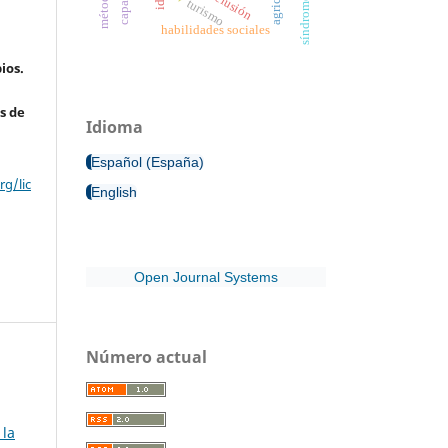
exclusión
turismo
habilidades sociales
ios.
s de
Idioma
Español (España)
g/lic
English
Open Journal Systems
Número actual
 la