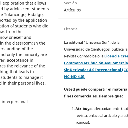
Sección
al exploration that allows
ed by adolescent students
Artículos
he Tulancingo, Hidalgo,
orted by the application
lation of students who did
Licencia
ow, from the
know oneself and
La editorial "Universo Sur", de la
in the classroom; In the
erstanding of the
Universidad de Cienfuegos, publica la
and only the minority are
Revista
Conrado
bajo la
Licencia Cre
ver, acceptance in
Commons Atribución-NoComercia
ires the relevance of the
SinDerivadas 4.0 Internacional (CC
king that leads to
NC-ND 4.0)
.
t students to manage it
 in their personal lives.
Usted puede compartir el material
fines comerciales, siempre que:
, interpersonal
Atribuya
adecuadamente (aut
revista, enlace al artículo y a es
licencia).