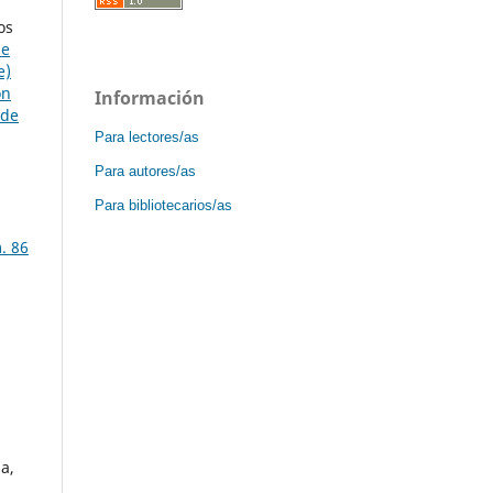
os
de
e)
ón
Información
 de
Para lectores/as
Para autores/as
Para bibliotecarios/as
. 86
a,