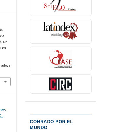
ía
cia
a. Un
a en
nrado/a
esos
S-
CONRADO POR EL
MUNDO