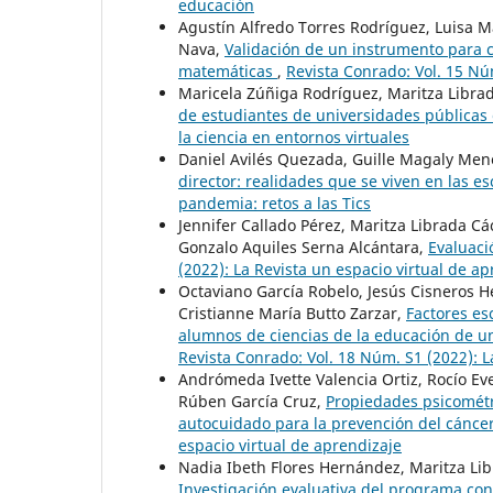
educación
Agustín Alfredo Torres Rodríguez, Luisa
Nava,
Validación de un instrumento para c
matemáticas
,
Revista Conrado: Vol. 15 Nú
Maricela Zúñiga Rodríguez, Maritza Libr
de estudiantes de universidades públicas
la ciencia en entornos virtuales
Daniel Avilés Quezada, Guille Magaly Me
director: realidades que se viven en las 
pandemia: retos a las Tics
Jennifer Callado Pérez, Maritza Librada C
Gonzalo Aquiles Serna Alcántara,
Evaluaci
(2022): La Revista un espacio virtual de a
Octaviano García Robelo, Jesús Cisneros H
Cristianne María Butto Zarzar,
Factores es
alumnos de ciencias de la educación de u
Revista Conrado: Vol. 18 Núm. S1 (2022): 
Andrómeda Ivette Valencia Ortiz, Rocío Ev
Rúben García Cruz,
Propiedades psicométr
autocuidado para la prevención del cánc
espacio virtual de aprendizaje
Nadia Ibeth Flores Hernández, Maritza Li
Investigación evaluativa del programa co