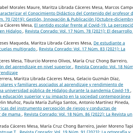
 Mabel Morales Maure, Maritza Librada Cáceres Mesa, Marcos Camp
aracterizar el Conocimiento Didáctico del Contenido del profesor 
m. 70 (2019): Gestión, Innovación & Publicación (Octubre-diciembr
ada Cáceres Mesa,
El sentido escolar frente al Covid-19. La percepci
 en Hidalgo
,
Revista Conrado: Vol. 17 Núm. 78 (2021): El desarrollo
neses Maqueda, Maritza Librada Cáceres Mesa,
De estudiante a
escuelas multigrado
,
Revista Conrado: Vol. 17 Núm. 83 (2021): La
áceres Mesa, Tiburcio Moreno Olivos, María Cruz Chong Barreiro,
ón del aprendizaje en nivel superior
,
Revista Conrado: Vol. 18 Núm
prendizaje
errera, Maritza Librada Cáceres Mesa, Gelacio Guzmán Díaz,
colares y familiares asociados al aprendizaje y rendimiento de
na universidad pública de Hidalgo durante la pandemia Covid-19
,
La educación superior y su impacto en la sociedad contemporánea
elin Muñoz, Paula María Zuñiga Santos, Antonio Martínez Pineda,
icas del instrumento percepción de riesgo y conductas de
er de mama
,
Revista Conrado: Vol. 18 Núm. 86 (2022): La Revista un
brada Cáceres Mesa, María Cruz Chong Barreiro, Javier Moreno Tapi
nstruye T
,
Revista Conrado: Vol. 19 Núm. 91 (2023): La ortografía y