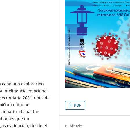
 a cabo una exploración
a inteligencia emocional
esecundaria 268”, ubicada
umió un enfoque
PDF
tionario, el cual fue
udiantes que no
gos evidencian, desde el
Publicado