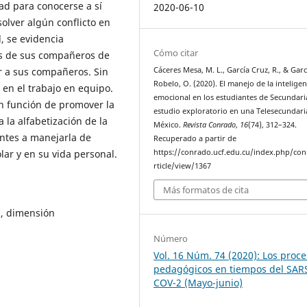
ad para conocerse a sí
2020-06-10
lver algún conflicto en
, se evidencia
Cómo citar
es de sus compañeros de
Cáceres Mesa, M. L., García Cruz, R., & Garc
ar a sus compañeros. Sin
Robelo, O. (2020). El manejo de la inteligen
 en el trabajo en equipo.
emocional en los estudiantes de Secundari
en función de promover la
estudio exploratorio en una Telesecundari
la alfabetización de la
México.
Revista Conrado
,
16
(74), 312–324.
antes a manejarla de
Recuperado a partir de
https://conrado.ucf.edu.cu/index.php/co
lar y en su vida personal.
rticle/view/1367
Más formatos de cita
l, dimensión
Número
Vol. 16 Núm. 74 (2020): Los proc
pedagógicos en tiempos del SAR
COV-2 (Mayo-junio)