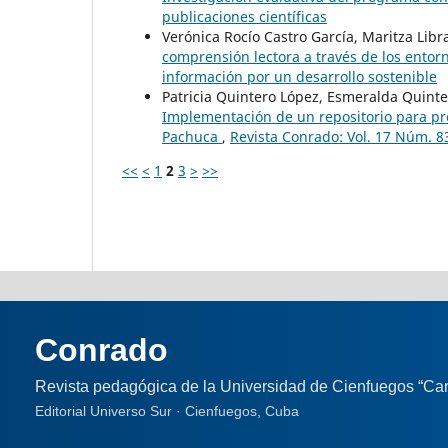
publicaciones científicas
Verónica Rocío Castro García, Maritza Lib
comprensión lectora a través de los entor
información por un desarrollo sostenible
Patricia Quintero López, Esmeralda Quint
Implementación de un repositorio para pr
Pachuca
,
Revista Conrado: Vol. 17 Núm. 83
<<
<
1
2
3
>
>>
Conrado
Revista pedagógica de la Universidad de Cienfuegos “Car
Editorial Universo Sur · Cienfuegos, Cuba