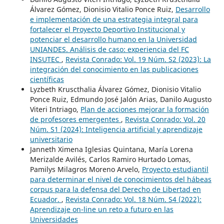
Álvarez Gómez, Dionisio Vitalio Ponce Ruiz,
Desarrollo
e implementación de una estrategia integral para
fortalecer el Proyecto Deportivo Institucional y
potenciar el desarrollo humano en la Universidad
UNIANDES. Análisis de caso: experiencia del FC
INSUTEC
,
Revista Conrado: Vol. 19 Núm. S2 (2023): La
integración del conocimiento en las publicaciones
científicas
Lyzbeth Kruscthalia Álvarez Gómez, Dionisio Vitalio
Ponce Ruiz, Edmundo José Jalón Arias, Danilo Augusto
Viteri Intriago,
Plan de acciones mejorar la formación
de profesores emergentes
,
Revista Conrado: Vol. 20
Núm. S1 (2024): Inteligencia artificial y aprendizaje
universitario
Janneth Ximena Iglesias Quintana, María Lorena
Merizalde Avilés, Carlos Ramiro Hurtado Lomas,
Pamilys Milagros Moreno Arvelo,
Proyecto estudiantil
para determinar el nivel de conocimientos del hábeas
corpus para la defensa del Derecho de Libertad en
Ecuador.
,
Revista Conrado: Vol. 18 Núm. S4 (2022):
Aprendizaje on-line un reto a futuro en las
Universidades