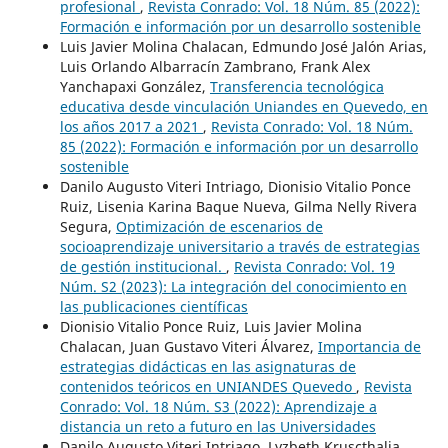
profesional
,
Revista Conrado: Vol. 18 Núm. 85 (2022):
Formación e información por un desarrollo sostenible
Luis Javier Molina Chalacan, Edmundo José Jalón Arias,
Luis Orlando Albarracín Zambrano, Frank Alex
Yanchapaxi González,
Transferencia tecnológica
educativa desde vinculación Uniandes en Quevedo, en
los años 2017 a 2021
,
Revista Conrado: Vol. 18 Núm.
85 (2022): Formación e información por un desarrollo
sostenible
Danilo Augusto Viteri Intriago, Dionisio Vitalio Ponce
Ruiz, Lisenia Karina Baque Nueva, Gilma Nelly Rivera
Segura,
Optimización de escenarios de
socioaprendizaje universitario a través de estrategias
de gestión institucional.
,
Revista Conrado: Vol. 19
Núm. S2 (2023): La integración del conocimiento en
las publicaciones científicas
Dionisio Vitalio Ponce Ruiz, Luis Javier Molina
Chalacan, Juan Gustavo Viteri Álvarez,
Importancia de
estrategias didácticas en las asignaturas de
contenidos teóricos en UNIANDES Quevedo
,
Revista
Conrado: Vol. 18 Núm. S3 (2022): Aprendizaje a
distancia un reto a futuro en las Universidades
Danilo Augusto Viteri Intriago, Lyzbeth Kruscthalia