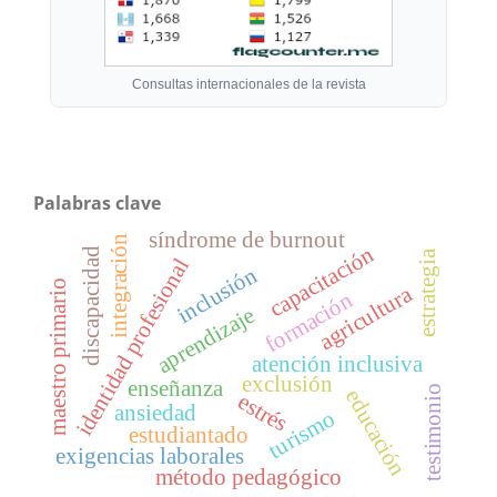
Consultas internacionales de la revista
Palabras clave
síndrome de burnout
integración
capacitación
discapacidad
estrategia
identidad profesional
inclusión
maestro primario
agricultura
formación
aprendizaje
atención inclusiva
exclusión
enseñanza
testimonio
educación
estrés
ansiedad
turismo
estudiantado
exigencias laborales
método pedagógico