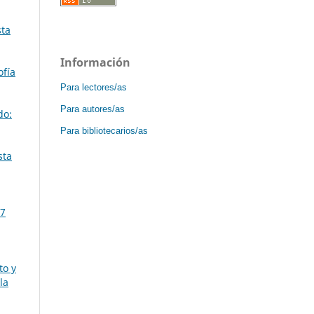
sta
Información
ofía
Para lectores/as
Para autores/as
do:
Para bibliotecarios/as
sta
17
to y
la