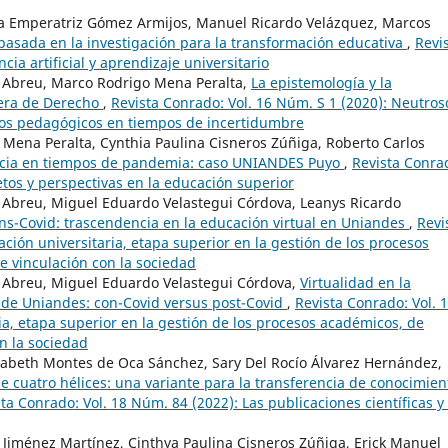
na Emperatriz Gómez Armijos, Manuel Ricardo Velázquez, Marcos
asada en la investigación para la transformación educativa
,
Revi
cia artificial y aprendizaje universitario
 Abreu, Marco Rodrigo Mena Peralta,
La epistemología y la
rera de Derecho
,
Revista Conrado: Vol. 16 Núm. S 1 (2020): Neutros
sos pedagógicos en tiempos de incertidumbre
Mena Peralta, Cynthia Paulina Cisneros Zúñiga, Roberto Carlos
encia en tiempos de pandemia: caso UNIANDES Puyo
,
Revista Conra
retos y perspectivas en la educación superior
 Abreu, Miguel Eduardo Velastegui Córdova, Leanys Ricardo
ans-Covid: trascendencia en la educación virtual en Uniandes
,
Revi
ación universitaria, etapa superior en la gestión de los procesos
de vinculación con la sociedad
 Abreu, Miguel Eduardo Velastegui Córdova,
Virtualidad en la
 de Uniandes: con-Covid versus post-Covid
,
Revista Conrado: Vol. 
ia, etapa superior en la gestión de los procesos académicos, de
on la sociedad
izabeth Montes de Oca Sánchez, Sary Del Rocío Álvarez Hernández,
 cuatro hélices: una variante para la transferencia de conocimien
ta Conrado: Vol. 18 Núm. 84 (2022): Las publicaciones científicas y 
 Jiménez Martínez, Cinthya Paulina Cisneros Zúñiga, Erick Manuel