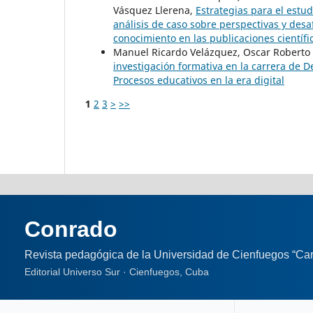
Vásquez Llerena,
Estrategias para el estud
análisis de caso sobre perspectivas y desa
conocimiento en las publicaciones científi
Manuel Ricardo Velázquez, Oscar Roberto 
investigación formativa en la carrera de
Procesos educativos en la era digital
1
2
3
>
>>
Conrado
Revista pedagógica de la Universidad de Cienfuegos “Car
Editorial Universo Sur · Cienfuegos, Cuba