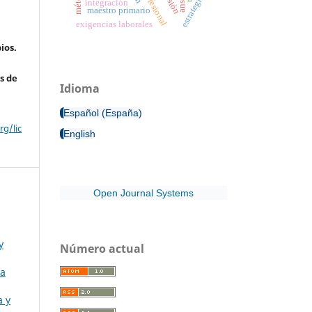
estrategia
integración
maestro primario
exigencias laborales
ios.
s de
Idioma
Español (España)
g/lic
English
Open Journal Systems
y
Número actual
ma
a y