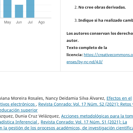
No cree obras derivadas.
Indique si ha realizado camb
Los autores conservan los derecho
autor.
Texto completo de la
licencia:
https://creativecommons.or
enses/by-nc-nd/4.0/
viana Moreira Rosales, Nancy Deidamia Silva Álvarez,
Efectos en el
tivos electrónicos
,
Revista Conrado: Vol. 17 Núm. S2 (2021): Retos 
 educación superior
ázquez, Dunia Cruz Velázquez,
Acciones metodológicas para la to
adística Inferencial
,
Revista Conrado: Vol. 17 Núm. S1 (2021): La
n la gestión de los procesos académicos, de investigación científic