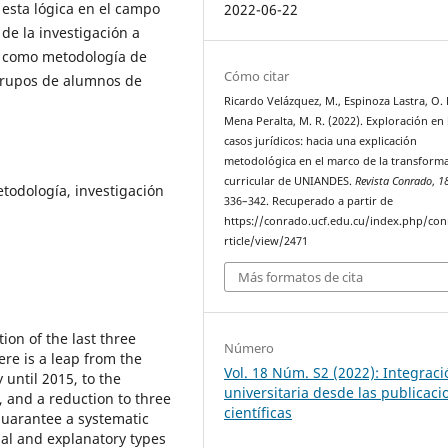
 esta lógica en el campo
2022-06-22
de la investigación a
ón como metodología de
Cómo citar
 grupos de alumnos de
Ricardo Velázquez, M., Espinoza Lastra, O. 
Mena Peralta, M. R. (2022). Exploración en 
casos jurídicos: hacia una explicación
metodológica en el marco de la transform
curricular de UNIANDES.
Revista Conrado
,
1
etodología, investigación
336–342. Recuperado a partir de
https://conrado.ucf.edu.cu/index.php/co
rticle/view/2471
Más formatos de cita
on of the last three
Número
ere is a leap from the
Vol. 18 Núm. S2 (2022): Integraci
 until 2015, to the
universitaria desde las publicaci
, and a reduction to three
científicas
guarantee a systematic
nal and explanatory types