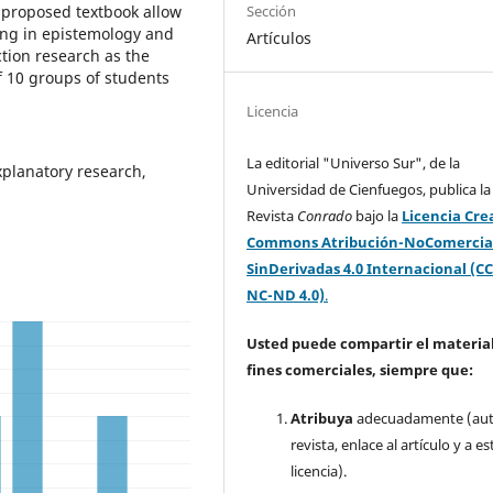
Sección
e proposed textbook allow
ining in epistemology and
Artículos
tion research as the
f 10 groups of students
Licencia
La editorial "Universo Sur", de la
xplanatory research,
Universidad de Cienfuegos, publica la
Revista
Conrado
bajo la
Licencia Cre
Commons Atribución-NoComercia
SinDerivadas 4.0 Internacional (CC
NC-ND 4.0)
.
Usted puede compartir el material
fines comerciales, siempre que:
Atribuya
adecuadamente (aut
revista, enlace al artículo y a es
licencia).