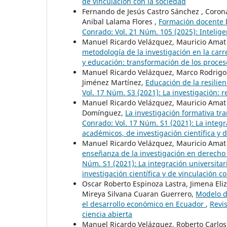
de vinculación con la sociedad
Fernando de Jesús Castro Sánchez , Coro
Anibal Lalama Flores ,
Formación docente b
Conrado: Vol. 21 Núm. 105 (2025): Inteligen
Manuel Ricardo Velázquez, Mauricio Amat
metodología de la investigación en la car
y educación: transformación de los proce
Manuel Ricardo Velázquez, Marco Rodrigo 
Jiménez Martínez,
Educación de la resili
Vol. 17 Núm. S3 (2021): La investigación: 
Manuel Ricardo Velázquez, Mauricio Amat
Domínguez,
La investigación formativa tr
Conrado: Vol. 17 Núm. S1 (2021): La integr
académicos, de investigación científica y 
Manuel Ricardo Velázquez, Mauricio Amat
enseñanza de la investigación en derecho
Núm. S1 (2021): La integración universitar
investigación científica y de vinculación c
Oscar Roberto Espinoza Lastra, Jimena El
Mireya Silvana Cuaran Guerrero,
Modelo de
el desarrollo económico en Ecuador
,
Revis
ciencia abierta
Manuel Ricardo Velázquez, Roberto Carlos