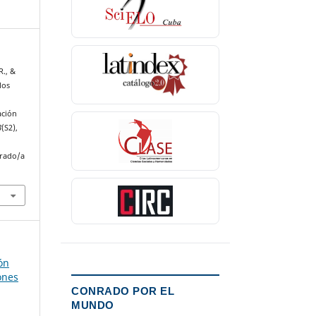
R., &
los
ación
8
(S2),
nrado/a
ón
ones
CONRADO POR EL
MUNDO