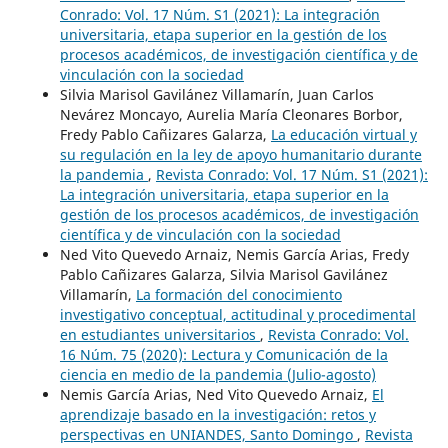
Conrado: Vol. 17 Núm. S1 (2021): La integración
universitaria, etapa superior en la gestión de los
procesos académicos, de investigación científica y de
vinculación con la sociedad
Silvia Marisol Gavilánez Villamarín, Juan Carlos
Nevárez Moncayo, Aurelia María Cleonares Borbor,
Fredy Pablo Cañizares Galarza,
La educación virtual y
su regulación en la ley de apoyo humanitario durante
la pandemia
,
Revista Conrado: Vol. 17 Núm. S1 (2021):
La integración universitaria, etapa superior en la
gestión de los procesos académicos, de investigación
científica y de vinculación con la sociedad
Ned Vito Quevedo Arnaiz, Nemis García Arias, Fredy
Pablo Cañizares Galarza, Silvia Marisol Gavilánez
Villamarín,
La formación del conocimiento
investigativo conceptual, actitudinal y procedimental
en estudiantes universitarios
,
Revista Conrado: Vol.
16 Núm. 75 (2020): Lectura y Comunicación de la
ciencia en medio de la pandemia (Julio-agosto)
Nemis García Arias, Ned Vito Quevedo Arnaiz,
El
aprendizaje basado en la investigación: retos y
perspectivas en UNIANDES, Santo Domingo
,
Revista