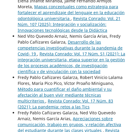
Elena Infante Miranda, Jaime Fernando Armijos
Moreta,
Mapas conceptuales como estrategia para
fortalecer el aprendizaje del lenguaje en la educación
odontológica universitaria
,
Revista Conrado: Vol. 21
Núm. 107 (2025): Integración y socialización:
Innovaciones tecnológicas desde la Didáctica
Ned Vito Quevedo Arnaiz, Nemis García Arias, Fredy
Pablo Cañizares Galarza,
Desarrollo de las
competencias investigativas durante la pandemia de
Covid- 19
,
Revista Conrado: Vol. 17 Núm. S1 (2021): La
integración universitaria, etapa superior en la gestión
de los procesos académicos, de investigación
científica y de vinculación con la sociedad
Fredy Pablo Cañizares Galarza, Robert Vinicio Lalama
Flores, María Pico Pico, Víctor Proaño Miniguano,
Método para cuantificar el daño ambiental y su
afectación al buen vivir mediante técnicas
multicriterios
,
Revista Conrado: Vol. 17 Núm. 83
(2021): La pandemia: retos a las Tics
Fredy Pablo Cañizares Galarza, Ned Vito Quevedo
Arnaiz, Nemis García Arias,
Apreciaciones sobre
comunicación, trabajo en grupos, y relación afectiva
del estudiante durante las clases virtuales
,
Revista