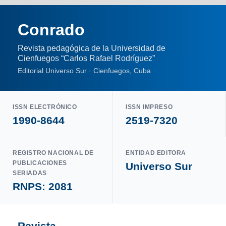
Conrado
Revista pedagógica de la Universidad de
Cienfuegos “Carlos Rafael Rodríguez”
Editorial Universo Sur · Cienfuegos, Cuba
ISSN ELECTRÓNICO
ISSN IMPRESO
1990-8644
2519-7320
REGISTRO NACIONAL DE
ENTIDAD EDITORA
PUBLICACIONES
Universo Sur
SERIADAS
RNPS: 2081
Revista