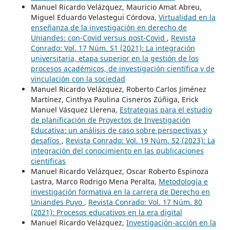
Manuel Ricardo Velázquez, Mauricio Amat Abreu,
Miguel Eduardo Velastegui Córdova,
Virtualidad en la
enseñanza de la investigación en derecho de
Uniandes: con-Covid versus post-Covid
,
Revista
Conrado: Vol. 17 Núm. S1 (2021): La integración
universitaria, etapa superior en la gestión de los
procesos académicos, de investigación científica y de
vinculación con la sociedad
Manuel Ricardo Velázquez, Roberto Carlos Jiménez
Martínez, Cinthya Paulina Cisneros Zúñiga, Erick
Manuel Vásquez Llerena,
Estrategias para el estudio
de planificación de Proyectos de Investigación
Educativa: un análisis de caso sobre perspectivas y
desafíos
,
Revista Conrado: Vol. 19 Núm. S2 (2023): La
integración del conocimiento en las publicaciones
científicas
Manuel Ricardo Velázquez, Oscar Roberto Espinoza
Lastra, Marco Rodrigo Mena Peralta,
Metodología e
investigación formativa en la carrera de Derecho en
Uniandes Puyo
,
Revista Conrado: Vol. 17 Núm. 80
(2021): Procesos educativos en la era digital
Manuel Ricardo Velázquez,
Investigación-acción en la