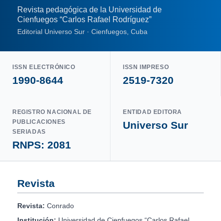
Revista pedagógica de la Universidad de
Cienfuegos “Carlos Rafael Rodríguez”
Editorial Universo Sur · Cienfuegos, Cuba
ISSN ELECTRÓNICO
ISSN IMPRESO
1990-8644
2519-7320
REGISTRO NACIONAL DE
ENTIDAD EDITORA
PUBLICACIONES
Universo Sur
SERIADAS
RNPS: 2081
Revista
Revista:
Conrado
Institución:
Universidad de Cienfuegos “Carlos Rafael