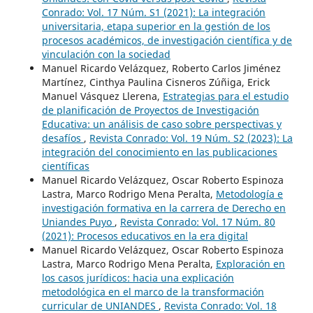
Conrado: Vol. 17 Núm. S1 (2021): La integración
universitaria, etapa superior en la gestión de los
procesos académicos, de investigación científica y de
vinculación con la sociedad
Manuel Ricardo Velázquez, Roberto Carlos Jiménez
Martínez, Cinthya Paulina Cisneros Zúñiga, Erick
Manuel Vásquez Llerena,
Estrategias para el estudio
de planificación de Proyectos de Investigación
Educativa: un análisis de caso sobre perspectivas y
desafíos
,
Revista Conrado: Vol. 19 Núm. S2 (2023): La
integración del conocimiento en las publicaciones
científicas
Manuel Ricardo Velázquez, Oscar Roberto Espinoza
Lastra, Marco Rodrigo Mena Peralta,
Metodología e
investigación formativa en la carrera de Derecho en
Uniandes Puyo
,
Revista Conrado: Vol. 17 Núm. 80
(2021): Procesos educativos en la era digital
Manuel Ricardo Velázquez, Oscar Roberto Espinoza
Lastra, Marco Rodrigo Mena Peralta,
Exploración en
los casos jurídicos: hacia una explicación
metodológica en el marco de la transformación
curricular de UNIANDES
,
Revista Conrado: Vol. 18