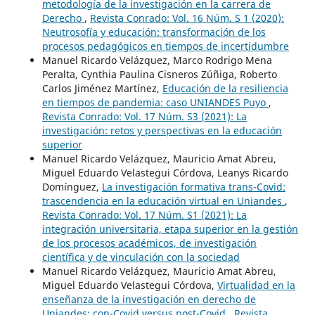
metodología de la investigación en la carrera de
Derecho
,
Revista Conrado: Vol. 16 Núm. S 1 (2020):
Neutrosofía y educación: transformación de los
procesos pedagógicos en tiempos de incertidumbre
Manuel Ricardo Velázquez, Marco Rodrigo Mena
Peralta, Cynthia Paulina Cisneros Zúñiga, Roberto
Carlos Jiménez Martínez,
Educación de la resiliencia
en tiempos de pandemia: caso UNIANDES Puyo
,
Revista Conrado: Vol. 17 Núm. S3 (2021): La
investigación: retos y perspectivas en la educación
superior
Manuel Ricardo Velázquez, Mauricio Amat Abreu,
Miguel Eduardo Velastegui Córdova, Leanys Ricardo
Domínguez,
La investigación formativa trans-Covid:
trascendencia en la educación virtual en Uniandes
,
Revista Conrado: Vol. 17 Núm. S1 (2021): La
integración universitaria, etapa superior en la gestión
de los procesos académicos, de investigación
científica y de vinculación con la sociedad
Manuel Ricardo Velázquez, Mauricio Amat Abreu,
Miguel Eduardo Velastegui Córdova,
Virtualidad en la
enseñanza de la investigación en derecho de
Uniandes: con-Covid versus post-Covid
,
Revista