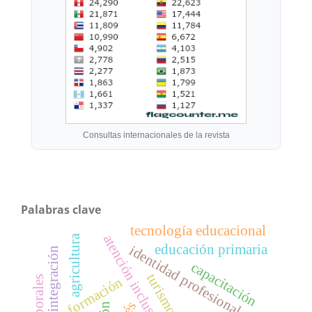
Consultas internacionales de la revista
Palabras clave
tecnología educacional
atención inclusiva
agricultura
educación primaria
identidad profesional
integración
capacitación
turismo
formación