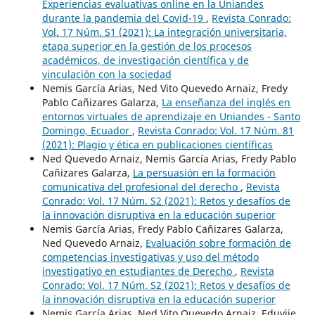
Experiencias evaluativas online en la Uniandes
durante la pandemia del Covid-19
,
Revista Conrado:
Vol. 17 Núm. S1 (2021): La integración universitaria,
etapa superior en la gestión de los procesos
académicos, de investigación científica y de
vinculación con la sociedad
Nemis García Arias, Ned Vito Quevedo Arnaiz, Fredy
Pablo Cañizares Galarza,
La enseñanza del inglés en
entornos virtuales de aprendizaje en Uniandes - Santo
Domingo, Ecuador
,
Revista Conrado: Vol. 17 Núm. 81
(2021): Plagio y ética en publicaciones científicas
Ned Quevedo Arnaiz, Nemis García Arias, Fredy Pablo
Cañizares Galarza,
La persuasión en la formación
comunicativa del profesional del derecho
,
Revista
Conrado: Vol. 17 Núm. S2 (2021): Retos y desafíos de
la innovación disruptiva en la educación superior
Nemis García Arias, Fredy Pablo Cañizares Galarza,
Ned Quevedo Arnaiz,
Evaluación sobre formación de
competencias investigativas y uso del método
investigativo en estudiantes de Derecho
,
Revista
Conrado: Vol. 17 Núm. S2 (2021): Retos y desafíos de
la innovación disruptiva en la educación superior
Nemis García Arias, Ned Vito Quevedo Arnaiz, Eduvije