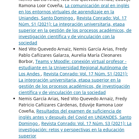
Ramona Loor Coveña,
La comunicación oral en inglés
en los entornos virtuales de aprendizaje en la
Uniandes, Santo Domingo
,
Revista Conrado: Vol. 17
Núm. S1 (2021): La integración universitaria, etapa
superior en la gestión de los procesos académicos, de
investigación científica y de vinculación con la
sociedad
Ned Vito Quevedo Arnaiz, Nemis García Arias, Fredy
Pablo Cañizares Galarza, Aurelia María Cleonares
Borbor,
Teams y Moodle: conexión virtual profesor -
estudiante en la Universidad Regional Autónoma de
Los Andes
,
Revista Conrado: Vol. 17 Núm. S1 (2021):
La integración universitaria, etapa superior en la
gestión de los procesos académicos, de investigación
científica y de vinculación con la sociedad
Nemis García Arias, Ned Vito Quevedo Arnaiz, Fredy
Patricio Cañizares Cárdenas, Eduvije Ramona Loor
Coveña,
Resultados del examen de suficiencia de
inglés antes y después del Covid en UNIANDES, Santo
Domingo
,
Revista Conrado: Vol. 17 Núm. S3 (2021): La
investigación: retos y perspectivas en la educación
superior