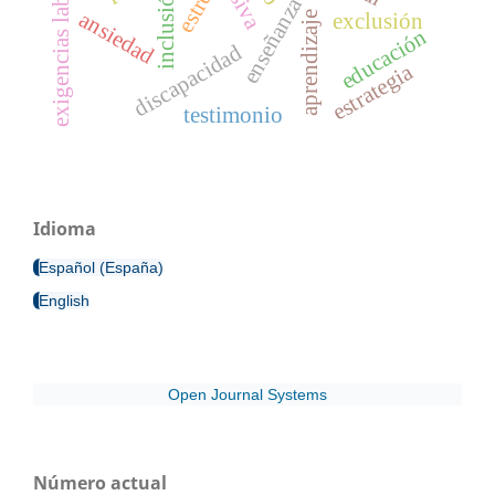
exigencias laborales
estrés
inclusión
enseñanza
ansiedad
exclusión
aprendizaje
educación
discapacidad
estrategia
testimonio
Idioma
Español (España)
English
Open Journal Systems
Número actual