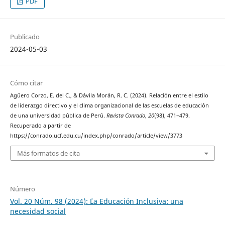
PDF
Publicado
2024-05-03
Cómo citar
Agüero Corzo, E. del C., & Dávila Morán, R. C. (2024). Relación entre el estilo
de liderazgo directivo y el clima organizacional de las escuelas de educación
de una universidad pública de Perú.
Revista Conrado
,
20
(98), 471–479.
Recuperado a partir de
https://conrado.ucf.edu.cu/index.php/conrado/article/view/3773
Más formatos de cita
Número
Vol. 20 Núm. 98 (2024): ¨¨La Educación Inclusiva: una
necesidad social