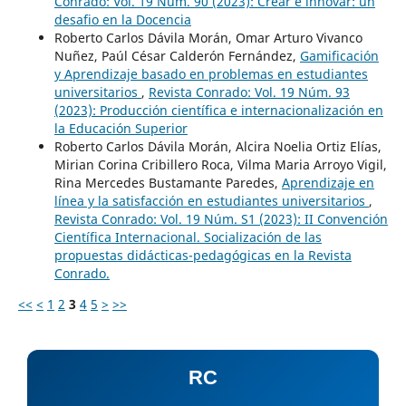
Conrado: Vol. 19 Núm. 90 (2023): Crear e innovar: un
desafio en la Docencia
Roberto Carlos Dávila Morán, Omar Arturo Vivanco
Nuñez, Paúl César Calderón Fernández,
Gamificación
y Aprendizaje basado en problemas en estudiantes
universitarios
,
Revista Conrado: Vol. 19 Núm. 93
(2023): Producción científica e internacionalización en
la Educación Superior
Roberto Carlos Dávila Morán, Alcira Noelia Ortiz Elías,
Mirian Corina Cribillero Roca, Vilma Maria Arroyo Vigil,
Rina Mercedes Bustamante Paredes,
Aprendizaje en
línea y la satisfacción en estudiantes universitarios
,
Revista Conrado: Vol. 19 Núm. S1 (2023): II Convención
Científica Internacional. Socialización de las
propuestas didácticas-pedagógicas en la Revista
Conrado.
<<
<
1
2
3
4
5
>
>>
RC