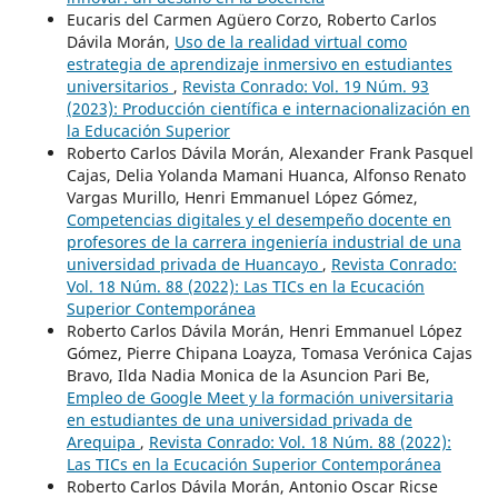
Eucaris del Carmen Agüero Corzo, Roberto Carlos
Dávila Morán,
Uso de la realidad virtual como
estrategia de aprendizaje inmersivo en estudiantes
universitarios
,
Revista Conrado: Vol. 19 Núm. 93
(2023): Producción científica e internacionalización en
la Educación Superior
Roberto Carlos Dávila Morán, Alexander Frank Pasquel
Cajas, Delia Yolanda Mamani Huanca, Alfonso Renato
Vargas Murillo, Henri Emmanuel López Gómez,
Competencias digitales y el desempeño docente en
profesores de la carrera ingeniería industrial de una
universidad privada de Huancayo
,
Revista Conrado:
Vol. 18 Núm. 88 (2022): Las TICs en la Ecucación
Superior Contemporánea
Roberto Carlos Dávila Morán, Henri Emmanuel López
Gómez, Pierre Chipana Loayza, Tomasa Verónica Cajas
Bravo, Ilda Nadia Monica de la Asuncion Pari Be,
Empleo de Google Meet y la formación universitaria
en estudiantes de una universidad privada de
Arequipa
,
Revista Conrado: Vol. 18 Núm. 88 (2022):
Las TICs en la Ecucación Superior Contemporánea
Roberto Carlos Dávila Morán, Antonio Oscar Ricse