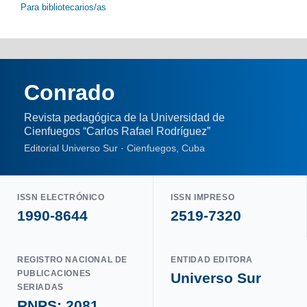
Para bibliotecarios/as
Conrado
Revista pedagógica de la Universidad de
Cienfuegos “Carlos Rafael Rodríguez”
Editorial Universo Sur · Cienfuegos, Cuba
ISSN ELECTRÓNICO
ISSN IMPRESO
1990-8644
2519-7320
REGISTRO NACIONAL DE
ENTIDAD EDITORA
PUBLICACIONES
Universo Sur
SERIADAS
RNPS: 2081