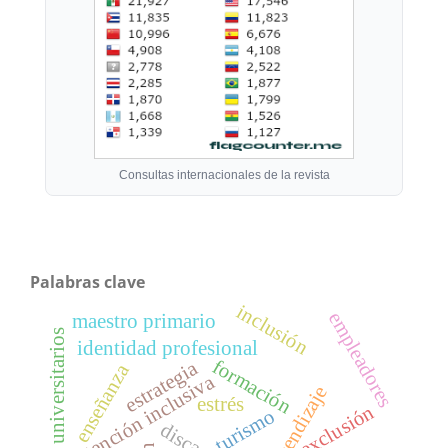
Consultas internacionales de la revista
Palabras clave
inclusión
empleadores
maestro primario
docentes universitarios
identidad profesional
formación
estrategia
enseñanza
atención inclusiva
aprendizaje
estrés
exclusión
turismo