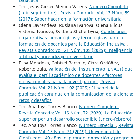
Didáctica
Tec. Jesús Gioser Medina Varens,
Número Completo
(julio-septiembre)
,
Revista Conrado: Vol. 13 Núm. 59
(2017): Saber hacer en la formación universitaria
Olena Lavrentieva, Ruslana Ivanova, Olena Bilous,
Viktoriia Ivanova, Svitlana Shcherbyna,
Condiciones
organizativas, pedagógicas y tecnológicas para la
formación de docentes para la Educación Inclusiva
,
Revista Conrado: Vol. 21 Núm. 105 (2025): Inteligencia
artificial y aprendizaje universitario
Elisa Mendoza, Gabisel Barsallo, Ciara Ordóñez,
Roberto Bula,
Validación del instrumento (ENACT) que
evalúa el perfil académico de docentes y factores
motivacionales hacia la investigación
,
Revista
Conrado: Vol. 21 Núm. 102 (2025): El papel de la
publicación continua en la comunicación de la ciencia:
retos y desafíos
Tec. Ana Ibys Torres Blanco,
Número Completo
,
Revista Conrado: Vol. 16 Núm. 72 (2020): La Educación
Superior por un desarrollo sostenible (Enero-febrero)
Tec. Ana Ibys Torres Blanco,
Número Especial
,
Revista
Conrado: Vol. 15 Núm. 71 (2019): Universidad de
Cienfuegos: 40 años inspirando innovación y progreso