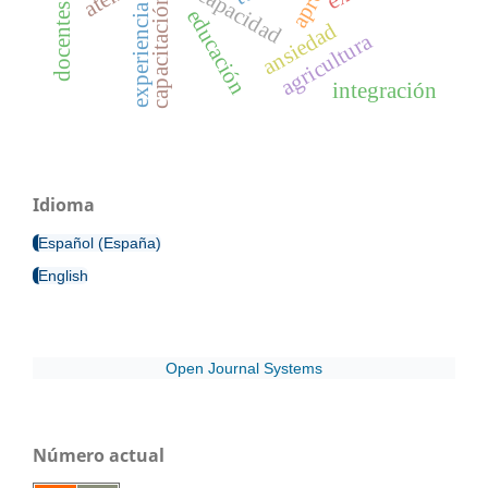
discapacidad
capacitación
experiencia
educación
ansiedad
agricultura
integración
Idioma
Español (España)
English
Open Journal Systems
Número actual