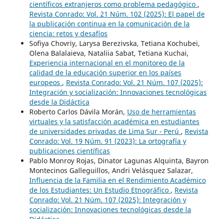
científicos extranjeros como problema pedagógico
,
Revista Conrado: Vol. 21 Núm. 102 (2025): El papel de
la publicación continua en la comunicación de la
ciencia: retos y desafíos
Sofiya Chovriy, Larysa Berezivska, Tetiana Kochubei,
Olena Balalaieva, Nataliia Sabat, Tetiana Kuchai,
Experiencia internacional en el monitoreo de la
calidad de la educación superior en los países
europeos
,
Revista Conrado: Vol. 21 Núm. 107 (2025):
Integración y socialización: Innovaciones tecnológicas
desde la Didáctica
Roberto Carlos Dávila Morán,
Uso de herramientas
virtuales y la satisfacción académica en estudiantes
de universidades privadas de Lima Sur - Perú
,
Revista
Conrado: Vol. 19 Núm. 91 (2023): La ortografía y
publicaciones científicas
Pablo Monroy Rojas, Dinator Lagunas Alquinta, Bayron
Montecinos Galleguillos, Andri Velásquez Salazar,
Influencia de la Familia en el Rendimiento Académico
de los Estudiantes: Un Estudio Etnográfico
,
Revista
Conrado: Vol. 21 Núm. 107 (2025): Integración y
socialización: Innovaciones tecnológicas desde la