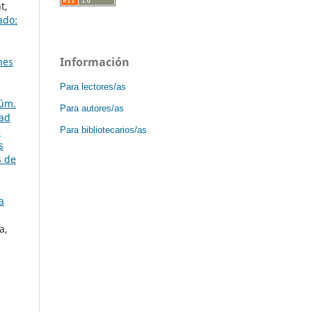
t,
ado:
Información
nes
Para lectores/as
Núm.
Para autores/as
dad
Para bibliotecarios/as
e
s
s de
a
a,