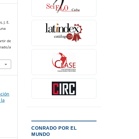
, J. E.
 una
rtir de
nrado/a
ación
 la
CONRADO POR EL
MUNDO