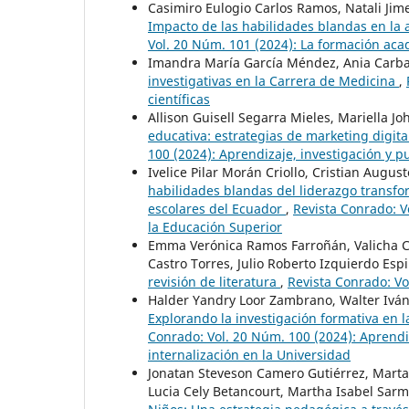
Casimiro Eulogio Carlos Ramos, Natali Jim
Impacto de las habilidades blandas en la 
Vol. 20 Núm. 101 (2024): La formación acad
Imandra María García Méndez, Ania Carba
investigativas en la Carrera de Medicina
,
científicas
Allison Guisell Segarra Mieles, Mariella J
educativa: estrategias de marketing digit
100 (2024): Aprendizaje, investigación y pu
Ivelice Pilar Morán Criollo, Cristian Augus
habilidades blandas del liderazgo transfor
escolares del Ecuador
,
Revista Conrado: V
la Educación Superior
Emma Verónica Ramos Farroñán, Valicha Cu
Castro Torres, Julio Roberto Izquierdo Esp
revisión de literatura
,
Revista Conrado: Vo
Halder Yandry Loor Zambrano, Walter Iván N
Explorando la investigación formativa en 
Conrado: Vol. 20 Núm. 100 (2024): Aprendiza
internalización en la Universidad
Jonatan Steveson Camero Gutiérrez, Mart
Lucia Cely Betancourt, Martha Isabel Sarm