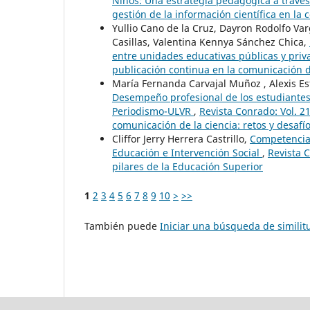
Niños: Una estrategia pedagógica a través
gestión de la información científica en la 
Yullio Cano de la Cruz, Dayron Rodolfo Var
Casillas, Valentina Kennya Sánchez Chica,
entre unidades educativas públicas y pri
publicación continua en la comunicación de
María Fernanda Carvajal Muñoz , Alexis E
Desempeño profesional de los estudiantes 
Periodismo-ULVR
,
Revista Conrado: Vol. 2
comunicación de la ciencia: retos y desafí
Cliffor Jerry Herrera Castrillo,
Competencias
Educación e Intervención Social
,
Revista C
pilares de la Educación Superior
1
2
3
4
5
6
7
8
9
10
>
>>
También puede
Iniciar una búsqueda de simili