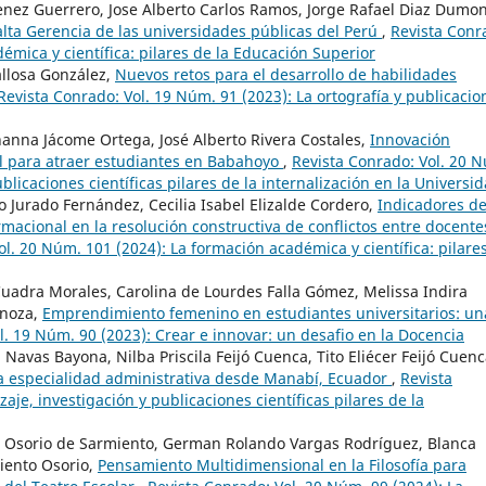
enez Guerrero, Jose Alberto Carlos Ramos, Jorge Rafael Diaz Dumon
alta Gerencia de las universidades públicas del Perú
,
Revista Conr
émica y científica: pilares de la Educación Superior
llosa González,
Nuevos retos para el desarrollo de habilidades
Revista Conrado: Vol. 19 Núm. 91 (2023): La ortografía y publicacio
ohanna Jácome Ortega, José Alberto Rivera Costales,
Innovación
al para atraer estudiantes en Babahoyo
,
Revista Conrado: Vol. 20 
blicaciones científicas pilares de la internalización en la Universi
to Jurado Fernández, Cecilia Isabel Elizalde Cordero,
Indicadores d
macional en la resolución constructiva de conflictos entre docente
ol. 20 Núm. 101 (2024): La formación académica y científica: pilare
adra Morales, Carolina de Lourdes Falla Gómez, Melissa Indira
inoza,
Emprendimiento femenino en estudiantes universitarios: un
l. 19 Núm. 90 (2023): Crear e innovar: un desafio en la Docencia
avas Bayona, Nilba Priscila Feijó Cuenca, Tito Eliécer Feijó Cuenc
la especialidad administrativa desde Manabí, Ecuador
,
Revista
je, investigación y publicaciones científicas pilares de la
a Osorio de Sarmiento, German Rolando Vargas Rodríguez, Blanca
iento Osorio,
Pensamiento Multidimensional en la Filosofía para