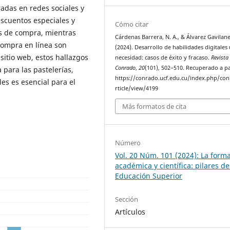
radas en redes sociales y
escuentos especiales y
Cómo citar
es de compra, mientras
Cárdenas Barrera, N. A., & Álvarez Gavilanes
 compra en línea son
(2024). Desarrollo de habilidades digitales
sitio web, estos hallazgos
necesidad: casos de éxito y fracaso.
Revista
Conrado
,
20
(101), 502–510. Recuperado a pa
 para las pastelerías,
https://conrado.ucf.edu.cu/index.php/co
les es esencial para el
rticle/view/4199
Más formatos de cita
Número
Vol. 20 Núm. 101 (2024): La form
académica y científica: pilares de
Educación Superior
Sección
Artículos