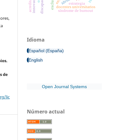
discapacidad
exclusión
estrategia
docentes universitarios
síndrome de burnout
ores,
ta
Idioma
Español (España)
English
ios.
s de
Open Journal Systems
g/lic
Número actual