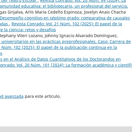
 del Teatro Escolar
,
Revista Conrado: Vol. 20 Núm. 99 (2024): La
comunidad educativa: el bibliotecario, un profesional del servicio.
gas Grijalva, Arlis María Cedeño Espinoza, Joselyn Anais Chacha
Desempeño cognitivo en séptimo grado: comparativa de causales
vadas
,
Revista Conrado: Vol. 21 Núm. 102 (2025): El papel de la
 la ciencia: retos y desafíos
stephany Viteri Lozano, Johnny Ignacio Alvarado Domínguez,
universitarios en las prácticas preprofesionales. Caso: Carrera de
1 Núm. 102 (2025): El papel de la publicación continua en la
os
 en el Análisis de Datos Cuantitativos de los Doctorandos en
onrado: Vol. 20 Núm. 101 (2024): La formación académica y científi
tud avanzada
para este artículo.