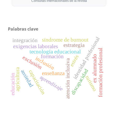
Consultas internacionales de la revista
Palabras clave
identidad profesional
síndrome de burnout
integración
estrategia
exigencias laborales
formación profesional
tecnología educacional
formación
estrés
ex alumnado
exclusión
inclusión
atención inclusiva
agricultura
discapacidad
ansiedad
capacitación
enseñanza
educación
aprendizaje
turismo