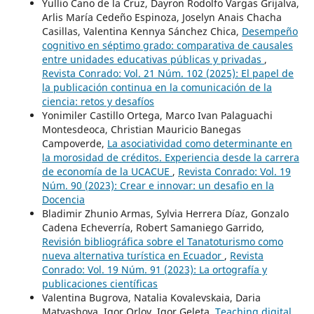
Yullio Cano de la Cruz, Dayron Rodolfo Vargas Grijalva,
Arlis María Cedeño Espinoza, Joselyn Anais Chacha
Casillas, Valentina Kennya Sánchez Chica,
Desempeño
cognitivo en séptimo grado: comparativa de causales
entre unidades educativas públicas y privadas
,
Revista Conrado: Vol. 21 Núm. 102 (2025): El papel de
la publicación continua en la comunicación de la
ciencia: retos y desafíos
Yonimiler Castillo Ortega, Marco Ivan Palaguachi
Montesdeoca, Christian Mauricio Banegas
Campoverde,
La asociatividad como determinante en
la morosidad de créditos. Experiencia desde la carrera
de economía de la UCACUE
,
Revista Conrado: Vol. 19
Núm. 90 (2023): Crear e innovar: un desafio en la
Docencia
Bladimir Zhunio Armas, Sylvia Herrera Díaz, Gonzalo
Cadena Echeverría, Robert Samaniego Garrido,
Revisión bibliográfica sobre el Tanatoturismo como
nueva alternativa turística en Ecuador
,
Revista
Conrado: Vol. 19 Núm. 91 (2023): La ortografía y
publicaciones científicas
Valentina Bugrova, Natalia Kovalevskaia, Daria
Matyashova, Igor Orlov, Igor Geleta,
Teaching digital