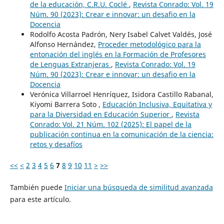
de la educación, C.R.U. Coclé
,
Revista Conrado: Vol. 19
Núm. 90 (2023): Crear e innovar: un desafio en la
Docencia
Rodolfo Acosta Padrón, Nery Isabel Calvet Valdés, José
Alfonso Hernández,
Proceder metodológico para la
entonación del inglés en la Formación de Profesores
de Lenguas Extranjeras
,
Revista Conrado: Vol. 19
Núm. 90 (2023): Crear e innovar: un desafio en la
Docencia
Verónica Villarroel Henríquez, Isidora Castillo Rabanal,
Kiyomi Barrera Soto ,
Educación Inclusiva, Equitativa y
para la Diversidad en Educación Superior
,
Revista
Conrado: Vol. 21 Núm. 102 (2025): El papel de la
publicación continua en la comunicación de la ciencia:
retos y desafíos
<<
<
2
3
4
5
6
7
8
9
10
11
>
>>
También puede
Iniciar una búsqueda de similitud avanzada
para este artículo.