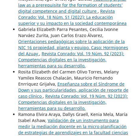
law as a prerequisite for the formation of students’
digital competence and digital culture
,
Revista
Conrado: Vol. 18 Núm. S1 (2022): La educación
superior y su impacto en la sociedad contemporánea
Gabriela Elizabeth Parra Pesantes, Cecilia Ivonne
Narváez Zurita, Juan Carlos Erazo Álvarez,
Orientaciones pedagógicas sobre la aplicación de la
NIC 16 propiedad, planta y equipo. Caso: Hormigones
del Azuay
,
Revista Conrado: Vol. 19 Núm. 92 (2023):
Competencias digitales en la investigación,
herramientas para su desarrollo.
Rosita Elizabeth del Carmen Olivo Torres, Melany
Yamilex Reascos Chalacán, Mauricio Fernando
Enrriquez Grijalva,
Enseñanza sobre el Síndrome de
Down y sus particularidades, aplicación de reporte de
caso clínico
,
Revista Conrado: Vol. 19 Núm. 92 (2023):
Competencias digitales en la investigación,
herramientas para su desarrollo.
Ramona Elvira Araya, Dallys Graell, Kenia Mela, María
Isabel Ashaw,
Validación de un instrumento para
medir la mediación docente en la micro planificación
de estrategias de aprendizajes en la facultad ciencias