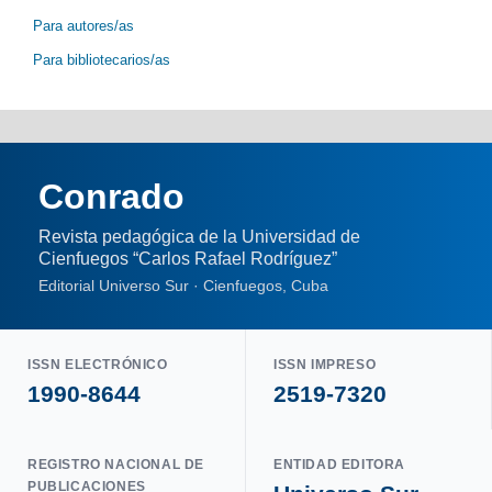
Para autores/as
Para bibliotecarios/as
Conrado
Revista pedagógica de la Universidad de
Cienfuegos “Carlos Rafael Rodríguez”
Editorial Universo Sur · Cienfuegos, Cuba
ISSN ELECTRÓNICO
ISSN IMPRESO
1990-8644
2519-7320
REGISTRO NACIONAL DE
ENTIDAD EDITORA
PUBLICACIONES