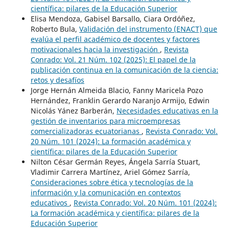
científica: pilares de la Educación Superior
Elisa Mendoza, Gabisel Barsallo, Ciara Ordóñez,
Roberto Bula,
Validación del instrumento (ENACT) que
evalúa el perfil académico de docentes y factores
motivacionales hacia la investigación
,
Revista
Conrado: Vol. 21 Núm. 102 (2025): El papel de la
publicación continua en la comunicación de la ciencia:
retos y desafíos
Jorge Hernán Almeida Blacio, Fanny Maricela Pozo
Hernández, Franklin Gerardo Naranjo Armijo, Edwin
Nicolás Yánez Barberán,
Necesidades educativas en la
gestión de inventarios para microempresas
comercializadoras ecuatorianas
,
Revista Conrado: Vol.
20 Núm. 101 (2024): La formación académica y
científica: pilares de la Educación Superior
Nilton César Germán Reyes, Ángela Sarría Stuart,
Vladimir Carrera Martínez, Ariel Gómez Sarría,
Consideraciones sobre ética y tecnologías de la
información y la comunicación en contextos
educativos
,
Revista Conrado: Vol. 20 Núm. 101 (2024):
La formación académica y científica: pilares de la
Educación Superior