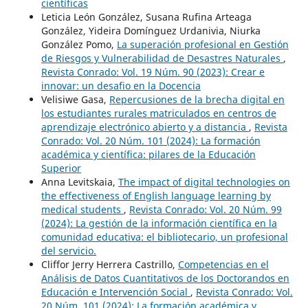
científicas
Leticia León González, Susana Rufina Arteaga
González, Yideira Domínguez Urdanivia, Niurka
González Pomo,
La superación profesional en Gestión
de Riesgos y Vulnerabilidad de Desastres Naturales
,
Revista Conrado: Vol. 19 Núm. 90 (2023): Crear e
innovar: un desafio en la Docencia
Velisiwe Gasa,
Repercusiones de la brecha digital en
los estudiantes rurales matriculados en centros de
aprendizaje electrónico abierto y a distancia
,
Revista
Conrado: Vol. 20 Núm. 101 (2024): La formación
académica y científica: pilares de la Educación
Superior
Anna Levitskaia,
The impact of digital technologies on
the effectiveness of English language learning by
medical students
,
Revista Conrado: Vol. 20 Núm. 99
(2024): La gestión de la información científica en la
comunidad educativa: el bibliotecario, un profesional
del servicio.
Cliffor Jerry Herrera Castrillo,
Competencias en el
Análisis de Datos Cuantitativos de los Doctorandos en
Educación e Intervención Social
,
Revista Conrado: Vol.
20 Núm. 101 (2024): La formación académica y