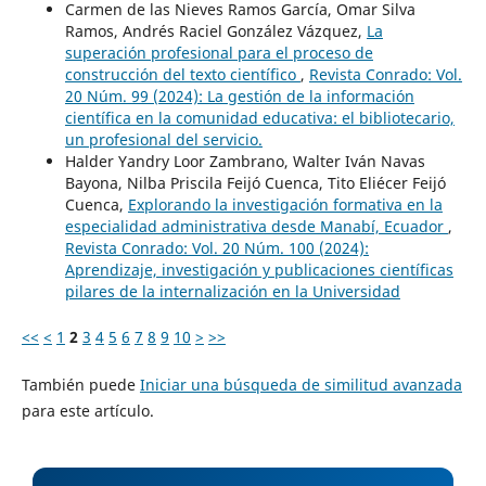
Carmen de las Nieves Ramos García, Omar Silva
Ramos, Andrés Raciel González Vázquez,
La
superación profesional para el proceso de
construcción del texto científico
,
Revista Conrado: Vol.
20 Núm. 99 (2024): La gestión de la información
científica en la comunidad educativa: el bibliotecario,
un profesional del servicio.
Halder Yandry Loor Zambrano, Walter Iván Navas
Bayona, Nilba Priscila Feijó Cuenca, Tito Eliécer Feijó
Cuenca,
Explorando la investigación formativa en la
especialidad administrativa desde Manabí, Ecuador
,
Revista Conrado: Vol. 20 Núm. 100 (2024):
Aprendizaje, investigación y publicaciones científicas
pilares de la internalización en la Universidad
<<
<
1
2
3
4
5
6
7
8
9
10
>
>>
También puede
Iniciar una búsqueda de similitud avanzada
para este artículo.