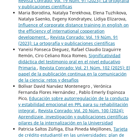
Revista Conrado: Vol. 19 Núm. 91 (2023): La ortografía
y publicaciones científicas
Maria Borodina, Natalya Terekhova, Elena Tuzhikova,
Natalya Saenko, Evgeny Kondratyev, Lidiya Elizarova,
Influence of corporate distance training in english on
the efficiency of international cooperation
development.
,
Revista Conrado: Vol. 19 Núm. 91
(2023): La ortografía y publicaciones científicas
Yaneisi Fonseca Dieguez, Rafael Claudio Izaguirre
Remón, Ciro Celiano Roca Romeo,
Significatividad
didáctica del testimonio oral en el nivel educativo
Primaria
,
Revista Conrado: Vol. 21 Núm. 102 (2025): El
papel de la publicación continua en la comunicación
de la ciencia: retos y desafíos
Bolívar David Narváez Montenegro , Verónica
Fernanda Flores Hernández , Pablo Emerly Espinoza
Pico,
Educación sobre autorregulación de la conducta
y estabilidad emocional en PPL para su rehabilitación
integral
,
Revista Conrado: Vol. 20 Núm. 100 (2024):
Aprendizaje, investigación y publicaciones científicas
pilares de la internalización en la Universidad
Patricia Saltos Zúñiga, Elsa Pineda Mejillones,
Tarjeta
de crédito estudiantil en las universidades: plan de