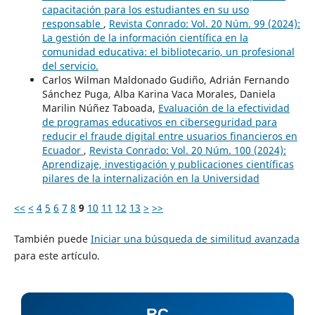
capacitación para los estudiantes en su uso
responsable
,
Revista Conrado: Vol. 20 Núm. 99 (2024):
La gestión de la información científica en la
comunidad educativa: el bibliotecario, un profesional
del servicio.
Carlos Wilman Maldonado Gudiño, Adrián Fernando
Sánchez Puga, Alba Karina Vaca Morales, Daniela
Marilin Núñez Taboada,
Evaluación de la efectividad
de programas educativos en ciberseguridad para
reducir el fraude digital entre usuarios financieros en
Ecuador
,
Revista Conrado: Vol. 20 Núm. 100 (2024):
Aprendizaje, investigación y publicaciones científicas
pilares de la internalización en la Universidad
<<
<
4
5
6
7
8
9
10
11
12
13
>
>>
También puede
Iniciar una búsqueda de similitud avanzada
para este artículo.
RC