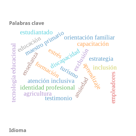
Palabras clave
estudiantado
maestro primario
orientación familiar
educación
capacitación
tecnología educacional
estrés
exclusión
discapacidad
enseñanza
estrategia
formación
aprendizaje
inclusión
turismo
empleadores
ansiedad
atención inclusiva
identidad profesional
agricultura
testimonio
Idioma