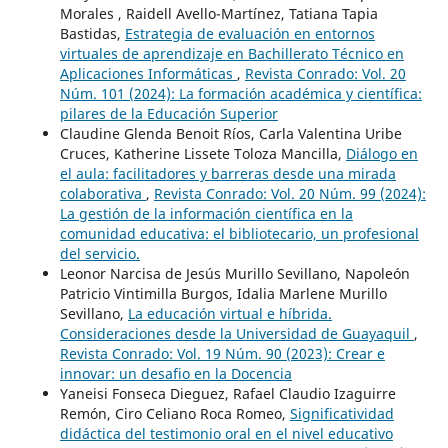
Morales , Raidell Avello-Martínez, Tatiana Tapia
Bastidas,
Estrategia de evaluación en entornos
virtuales de aprendizaje en Bachillerato Técnico en
Aplicaciones Informáticas
,
Revista Conrado: Vol. 20
Núm. 101 (2024): La formación académica y científica:
pilares de la Educación Superior
Claudine Glenda Benoit Ríos, Carla Valentina Uribe
Cruces, Katherine Lissete Toloza Mancilla,
Diálogo en
el aula: facilitadores y barreras desde una mirada
colaborativa
,
Revista Conrado: Vol. 20 Núm. 99 (2024):
La gestión de la información científica en la
comunidad educativa: el bibliotecario, un profesional
del servicio.
Leonor Narcisa de Jesús Murillo Sevillano, Napoleón
Patricio Vintimilla Burgos, Idalia Marlene Murillo
Sevillano,
La educación virtual e híbrida.
Consideraciones desde la Universidad de Guayaquil
,
Revista Conrado: Vol. 19 Núm. 90 (2023): Crear e
innovar: un desafio en la Docencia
Yaneisi Fonseca Dieguez, Rafael Claudio Izaguirre
Remón, Ciro Celiano Roca Romeo,
Significatividad
didáctica del testimonio oral en el nivel educativo