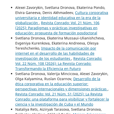
Alexei Zavorykin, Svetlana Dronova, Ekaterina Pondo,
Elvira Ganeeva, Denis Akhmadeev,
Cultura corporativa
universitaria e identidad educativa en la era de la
globalización
,
Revista Conrado: Vol. 21 Núm. 106
(2025): Paradigmas y prácticas investigativas en
educación: propuesta de formación posdoctoral
Svetlana Dronova, Ekaterina Mussaui-Ulianishcheva,
Evgeniya Kurenkova, Ekaterina Andreeva, Olesya
Тereshchenko,
Impacto de la comunicación por
internet en el desarrollo de las habilidades de
investigación de los estudiantes
,
Revista Conrado:
Vol. 22 Núm. 108 (2026): La Revista Conrado:
Transformando la Eficiencia en Futuro
Svetlana Dronova, Valerija Mincicova, Alexei Zavorykin,
Olga Kalyamina, Ruslan Ozarnov,
Desarrollo de la
ética corporativa en la educación superior:
perspectivas internacionales y dimensiones prácticas
,
Revista Conrado: Vol. 21 Núm. S1 (2025): La Revista
Conrado: una plataforma para visibilizar y fortalecer la
ciencia y la investigación de Cuba y el Mundo
Nataliya Rets, Aiziryak Tarasova, Svetlana Dronova,