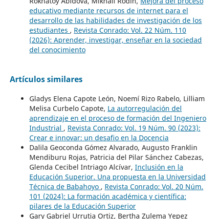
Rokhatoy Abidova, Mikhail Rodin,
Mejora del proceso
educativo mediante recursos de internet para el
desarrollo de las habilidades de investigación de los
estudiantes
,
Revista Conrado: Vol. 22 Núm. 110
(2026): Aprender, investigar, enseñar en la sociedad
del conocimiento
Artículos similares
Gladys Elena Capote León, Noemí Rizo Rabelo, Lilliam
Melisa Curbelo Capote,
La autorregulación del
aprendizaje en el proceso de formación del Ingeniero
Industrial
,
Revista Conrado: Vol. 19 Núm. 90 (2023):
Crear e innovar: un desafio en la Docencia
Dalila Geoconda Gómez Alvarado, Augusto Franklin
Mendiburu Rojas, Patricia del Pilar Sánchez Cabezas,
Glenda Cecibel Intriago Alcívar,
Inclusión en la
Educación Superior. Una propuesta en la Universidad
Técnica de Babahoyo
,
Revista Conrado: Vol. 20 Núm.
101 (2024): La formación académica y científica:
pilares de la Educación Superior
Gary Gabriel Urrutia Ortiz, Bertha Zulema Yepez