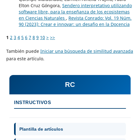
Elton Cruz Góngora,
Sendero interpretativo utilizando
software libre, para la enseñanza de los ecosistemas
en Ciencias Naturales
,
Revista Conrado: Vol. 19 Núm.
90 (2023): Crear e innovar: un desafio en la Docencia
1
2
3
4
5
6
7
8
9
10
>
>>
También puede
Iniciar una búsqueda de similitud avanzada
para este artículo.
RC
INSTRUCTIVOS
Plantilla de artículos