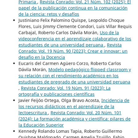
Primaria
,
Revista Conrado: Vol. 21 Núm. 102 (2025): El
papel de la publicación continua en la comunicación
de la ciencia: retos y desafíos
Justiniano Felix Palomino Quispe, Leopoldo Choque
Flores, Luis Jimmy Clemente Condori, Luis Villar Requis
Carbajal, Roberto Carlos Dávila Morán,
Uso de la
videoconferencia en el aprendizaje colaborativo de los
estudiantes de una universidad peruana
,
Revista
Conrado: Vol. 19 Núm. 90 (2023): Crear e innovar: un
desafio en la Docencia
Eucaris del Carmen Agüero Corzo, Roberto Carlos
Dávila Morán,
Modelo pedagógico flipped classroom y
su relación con el rendimiento académico en los
estudiantes de pregrado de una universidad peruana
,
Revista Conrado: Vol. 19 Núm. 91 (2023): La
ortografía y publicaciones científicas
Javier Feijóo Ortega, Olga Bravo Acosta,
Incidencia de
los recursos didácticos en el aprendizaje de la
lectoescritura
,
Revista Conrado: Vol. 20 Núm. 101
(2024): La formación académica y científica: pilares de
la Educación Superior
Kennedy Rolando Lomas Tapia, Roberto Guillermo
Quishpe Maldonado, Carmen Amelia Trujillo, Fabio