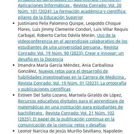
Aplicaciones Informáticas
,
Revista Conrado: Vol. 20
Núm. 101 (2024): La formación académica y científica:
pilares de la Educación Superior
Justiniano Felix Palomino Quispe, Leopoldo Choque
Flores, Luis Jimmy Clemente Condori, Luis Villar Requis
Carbajal, Roberto Carlos Dávila Morán,
Uso de la
videoconferencia en el aprendizaje colaborativo de los
estudiantes de una universidad peruana
,
Revista
Conrado: Vol. 19 Núm. 90 (2023): Crear e innovar: un
desafio en la Docencia
Imandra María García Méndez, Ania Carballosa
González,
Nuevos retos para el desarrollo de
habilidades investigativas en la Carrera de Medicina
,
Revista Conrado: Vol. 19 Núm. 91 (2023): La ortografía
y publicaciones científicas
Estiven Del Salto Lozano, Marisela Giraldo de López,
Recursos educativos digitales para el aprendizaje de
matemáticas en una institución para estudiantes de
bachillerato
,
Revista Conrado: Vol. 21 Núm. 102
(2025): El papel de la publicación continua en la
comunicación de la ciencia: retos y desafíos
Leonor Narcisa de Jesús Murillo Sevillano, Napoleón