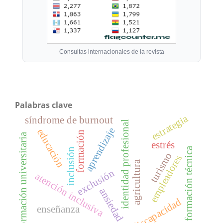
Consultas internacionales de la revista
Palabras clave
estrategia
síndrome de burnout
identidad profesional
aprendizaje
educación
formación
formación universitaria
estrés
formación técnica
inclusión
turismo
empleadores
agricultura
exclusión
atención inclusiva
ansiedad
discapacidad
enseñanza