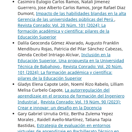
Casimiro Eulogio Carlos Ramos, Natali Jimenez
Guerrero, Jose Alberto Carlos Ramos, Jorge Rafael Diaz
Dumont,
Impacto de las habilidades blandas en la alta
Gerencia de las universidades públicas del Perú
,
Revista Conrado: Vol. 20 Núm. 101 (2024): La
formación académica y científica: pilares de la
Educación Superior
Dalila Geoconda Gómez Alvarado, Augusto Franklin
Mendiburu Rojas, Patricia del Pilar Sánchez Cabezas,
Glenda Cecibel Intriago Alcívar,
Inclusión en la
Educación Superior. Una propuesta en la Universidad
Técnica de Babahoyo
,
Revista Conrado: Vol. 20 Núm.
101 (2024): La formación académica y científica:
pilares de la Educación Superior
Gladys Elena Capote León, Noemí Rizo Rabelo, Lilliam
Melisa Curbelo Capote,
La autorregulación del
aprendizaje en el proceso de formación del Ingeniero
Industrial
,
Revista Conrado: Vol. 19 Núm. 90 (2023):
Crear e innovar: un desafio en la Docencia
Gary Gabriel Urrutia Ortiz, Bertha Zulema Yepez
Morales , Raidell Avello-Martínez, Tatiana Tapia
Bastidas,
Estrategia de evaluación en entornos
virtuales de aprendizaje en Bachillerato Técnico en