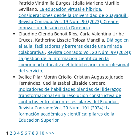
Patricio Vintimilla Burgos, Idalia Marlene Murillo
Sevillano,
La educación virtual e híbrida.
Consideraciones desde la Universidad de Guayaquil
,
Revista Conrado: Vol. 19 Núm. 90 (2023): Crear e
innovar: un desafio en la Docencia
Claudine Glenda Benoit Ríos, Carla Valentina Uribe
Cruces, Katherine Lissete Toloza Mancilla,
Diálogo en
el aula: facilitadores y barreras desde una mirada
colaborativa
,
Revista Conrado: Vol. 20 Núm. 99 (2024):
La gestión de la información científica en la
comunidad educativa: el bibliotecario, un profesional
del servicio.
Ivelice Pilar Morán Criollo, Cristian Augusto Jurado
Fernández, Cecilia Isabel Elizalde Cordero,
Indicadores de habilidades blandas del liderazgo
transformacional en la resolución constructiva de
conflictos entre docentes escolares del Ecuador
,
Revista Conrado: Vol. 20 Núm. 101 (2024): La
formación académica y científica: pilares de la
Educación Superior
1
2
3
4
5
6
7
8
9
10
>
>>