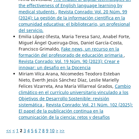
the effectiveness of English language learning by
medical students
,
Revista Conrado: Vol. 20 Núm. 99
(2024): La gestión de la información científica en la
comunidad educativa: el bibliotecario, un profesional
del servicio.
Emilia López-Iñesta, Maria Teresa Sanz, Anabel Forte,
Miguel Ángel Queiruga-Dios, Daniel García-Costa,
Francisco Grimaldo,
Fake news, un recurso en la
formación del profesorado de educación primaria
,
Revista Conrado: Vol. 19 Núm. 90 (2023): Crear e
innovar: un desafio en la Docencia
Miriam Vilca Arana, Nicomedes Teodoro Esteban
Nieto, Everth Jesús Sánchez Díaz, Leslie Marielly
Felices Vizarreta, Ana María Villarreal Grados,
Cambio
climático en el currículo universitario vinculado a los
Objetivos de Desarrollo Sostenible: revisión
sistemática
,
Revista Conrado: Vol. 21 Núm. 102 (2025):
El papel de la publicación continua en la
comunicación de la ciencia: retos y desafíos
<<
<
1
2
3
4
5
6
7
8
9
10
>
>>