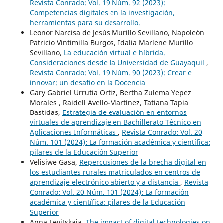
Revista Conrado: Vol. 19 Núm. 92 (2023):
Competencias digitales en la investigación,
herramientas para su desarrollo.
Leonor Narcisa de Jesús Murillo Sevillano, Napoleón
Patricio Vintimilla Burgos, Idalia Marlene Murillo
Sevillano,
La educación virtual e híbrida.
Consideraciones desde la Universidad de Guayaquil
,
Revista Conrado: Vol. 19 Núm. 90 (2023): Crear e
innovar: un desafio en la Docencia
Gary Gabriel Urrutia Ortiz, Bertha Zulema Yepez
Morales , Raidell Avello-Martínez, Tatiana Tapia
Bastidas,
Estrategia de evaluación en entornos
virtuales de aprendizaje en Bachillerato Técnico en
Aplicaciones Informáticas
,
Revista Conrado: Vol. 20
Núm. 101 (2024): La formación académica y científica:
pilares de la Educación Superior
Velisiwe Gasa,
Repercusiones de la brecha digital en
los estudiantes rurales matriculados en centros de
aprendizaje electrónico abierto y a distancia
,
Revista
Conrado: Vol. 20 Núm. 101 (2024): La formación
académica y científica: pilares de la Educación
Superior
Anna Levitskaia,
The impact of digital technologies on