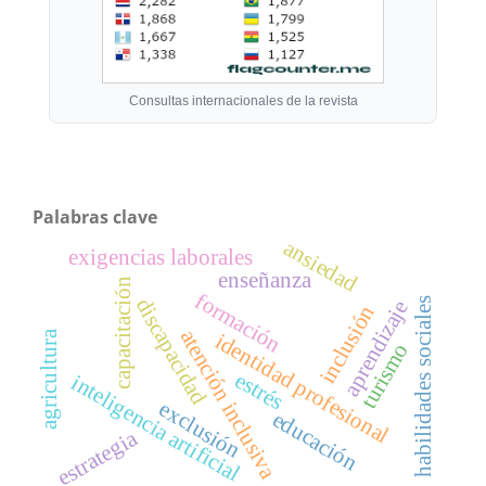
Consultas internacionales de la revista
Palabras clave
ansiedad
exigencias laborales
enseñanza
capacitación
formación
discapacidad
habilidades sociales
aprendizaje
inclusión
atención inclusiva
identidad profesional
agricultura
turismo
estrés
inteligencia artificial
exclusión
educación
estrategia